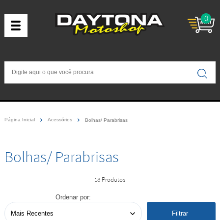
0
Página Inicial
Acessórios
Bolhas/ Parabrisas
Bolhas/ Parabrisas
18
Ordenar por:
Filtrar