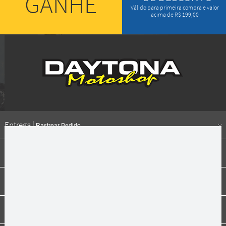
GANHE
Válido para primeira compra e valor
acima de R$ 199,00
Entrega |
Rastrear Pedido
Formas de pagamento
Institucional
Dúvidas