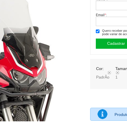
Email
*
:
Quero receber por 
pode variar de ac
Cor:
Taman
PadrÃo
1
Produ