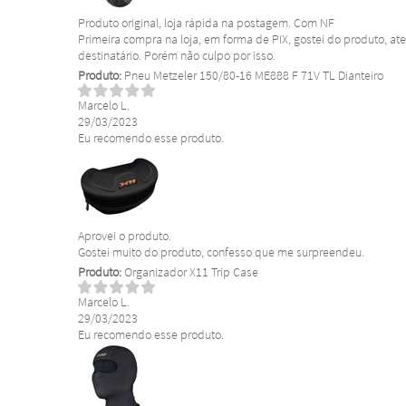
Produto original, loja rápida na postagem. Com NF
Primeira compra na loja, em forma de PIX, gostei do produto, a
destinatário. Porém não culpo por isso.
Produto:
Pneu Metzeler 150/80-16 ME888 F 71V TL Dianteiro
Marcelo L.
29/03/2023
Eu recomendo esse produto.
Aprovei o produto.
Gostei muito do produto, confesso que me surpreendeu.
Produto:
Organizador X11 Trip Case
Marcelo L.
29/03/2023
Eu recomendo esse produto.