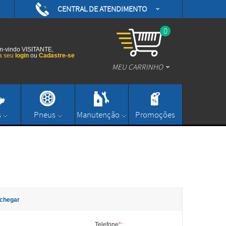
CENTRAL DE ATENDIMENTO
(48) 3626-0593
/daytonamotoshop
0
(48) 3626-0593
/daytonamotos
-vindo VISITANTE,
a seu
login
ou
Cadastre-se
MEU CARRINHO
/daytonamotos
(48) 3626-0593
contato@daytonamotoshop.com.br
s
Pneus
Manutenção
Promoções
Enviar Mensagem
chegar
Telefone
*
: