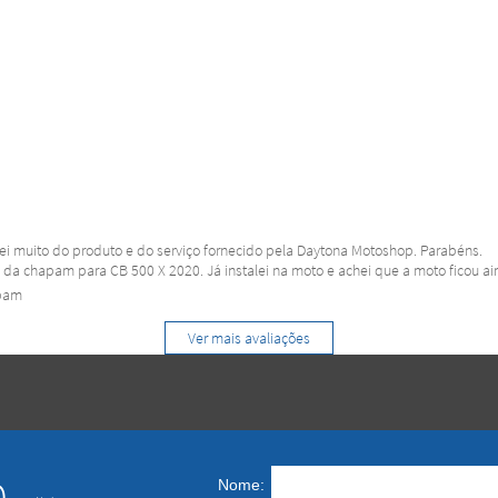
tei muito do produto e do serviço fornecido pela Daytona Motoshop. Parabéns.
a chapam para CB 500 X 2020. Já instalei na moto e achei que a moto ficou aind
apam
Ver mais avaliações
0
Nome: