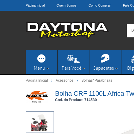
Página Inicial
Quem Somos
Como Comprar
Fale C
Menu
Para Você
Capacetes
Big
Página Inicial
Acessórios
Bolhas/ Parabrisas
Bolha CRF 1100L Africa Tw
Cod. do Produto: 714530