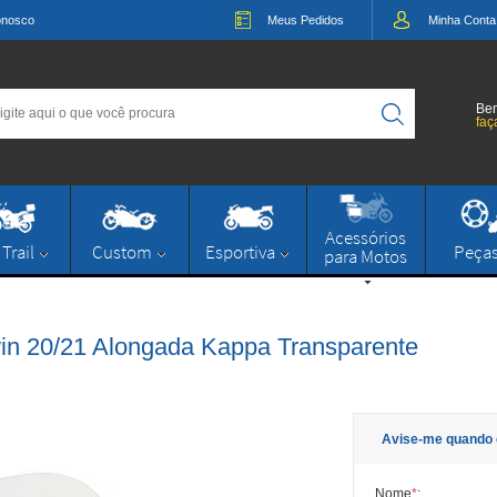
onosco
Meus
Pedidos
Minha
Conta
Bem
faç
Acessórios
 Trail
Custom
Esportiva
Peça
para Motos
in 20/21 Alongada Kappa Transparente
Avise-me quando 
Nome
*
: