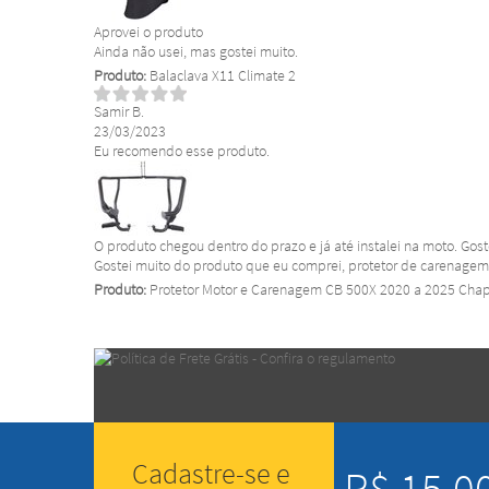
Aprovei o produto
Ainda não usei, mas gostei muito.
Produto:
Balaclava X11 Climate 2
Samir B.
23/03/2023
Eu recomendo esse produto.
O produto chegou dentro do prazo e já até instalei na moto. Gos
Gostei muito do produto que eu comprei, protetor de carenagem d
Produto:
Protetor Motor e Carenagem CB 500X 2020 a 2025 Ch
Cadastre-se e
R$ 15,0