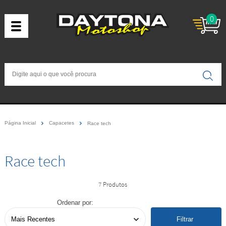
0
Página Inicial
Capacetes
Race tech
Race tech
7
Ordenar por:
Filtrar