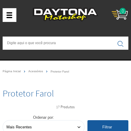
0
Página Inicial
Acessórios
Protetor Farol
Protetor Farol
17
Ordenar por:
Filtrar