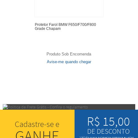
Protetor Farol BMW F650/F700/F800
Grade Chapam
Produto Sob Encomenda
Avise-me quando chegar
17
Produtos
R$ 15,00
Cadastre-se e
GANHE
DE DESCONTO
Válido para primeira compra e valor