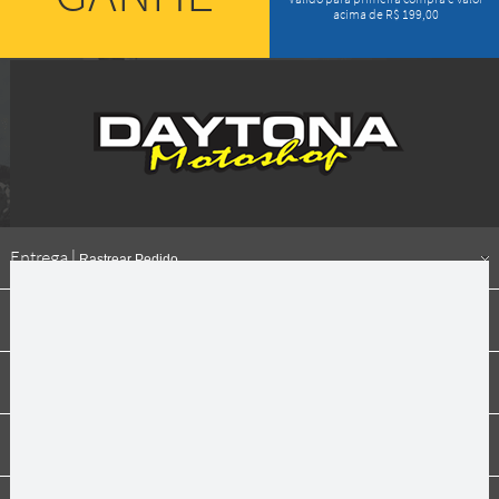
acima de R$ 199,00
Entrega |
Rastrear Pedido
Formas de pagamento
Institucional
Dúvidas