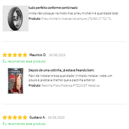
tudo perfeito conforme combinado
Ainda não coloquei na moto mas pneu michelin é qualidade total
Produto:
Pneu Michelin Anakee Adventure 170/60-17 72V TL
Mauricio D.
26/06/2023
Eu recomendo esse produto.
Depois de uma voltinha, já estava freando bem.
Fácil de instalar e boa qualidade.\r\nApós instalar, rodei um
pouco e já estava melhor que a pastilha anterior.
Produto:
Pastilha Freio Potenza PTZ231GT Metálica
Gustavo A.
04/05/2023
Eu recomendo esse produto.