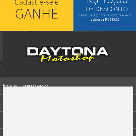
Cadastre-se e
GANHE
DE DESCONTO
Válido para primeira compra e valor
acima de R$ 199,00
Entrega |
Rastrear Pedido
Formas de pagamento
Institucional