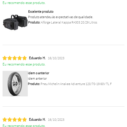
Eu recomendo esse produto.
Excelente produto
Produto atendeu às expectativas de qualidade.
Produto:
Alforge Lateral Kappa RA303 20/29 Litros
Eduardo H.
16/10/2023
Eu recomendo esse produto.
idem o anterior
idem anterior
Produto:
Pneu Michelin Anakee Adventure 120/70-19 60V TL F
Eduardo H.
16/10/2023
Eu recomendo esse produto.