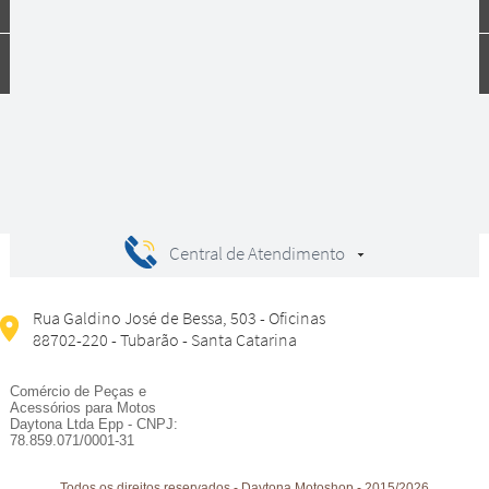
Dúvidas
Compras
Central de Atendimento
Rua Galdino José de Bessa, 503 - Oficinas
88702-220 - Tubarão - Santa Catarina
Comércio de Peças e
Acessórios para Motos
Daytona Ltda Epp - CNPJ:
78.859.071/0001-31
Todos os direitos reservados
-
Daytona Motoshop
-
2015/2026