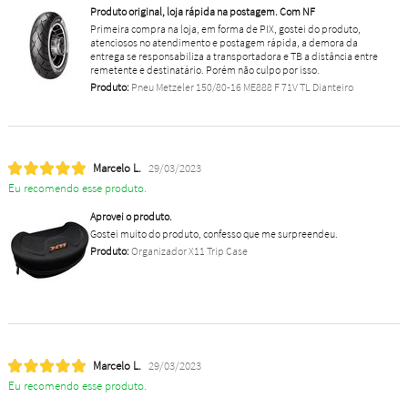
Produto original, loja rápida na postagem. Com NF
Primeira compra na loja, em forma de PIX, gostei do produto,
atenciosos no atendimento e postagem rápida, a demora da
entrega se responsabiliza a transportadora e TB a distância entre
remetente e destinatário. Porém não culpo por isso.
Produto:
Pneu Metzeler 150/80-16 ME888 F 71V TL Dianteiro
Marcelo L.
29/03/2023
Eu recomendo esse produto.
Aprovei o produto.
Gostei muito do produto, confesso que me surpreendeu.
Produto:
Organizador X11 Trip Case
Marcelo L.
29/03/2023
Eu recomendo esse produto.