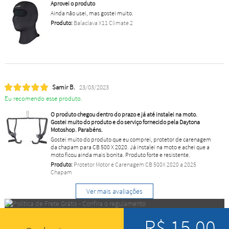
Aprovei o produto
Ainda não usei, mas gostei muito.
Produto:
Balaclava X11 Climate 2
Samir B.
23/03/2023
Eu recomendo esse produto.
O produto chegou dentro do prazo e já até instalei na moto.
Gostei muito do produto e do serviço fornecido pela Daytona
Motoshop. Parabéns.
Gostei muito do produto que eu comprei, protetor de carenagem
da chapam para CB 500 X 2020. Já instalei na moto e achei que a
moto ficou ainda mais bonita. Produto forte e resistente.
Produto:
Protetor Motor e Carenagem CB 500X 2020 a 2025
Chapam
Ver mais avaliações
R$ 15,00