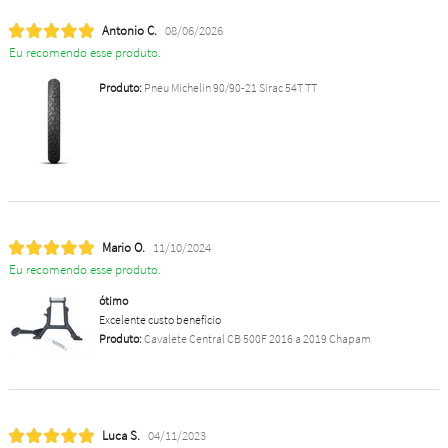
Antonio C.
08/06/2026
Eu recomendo esse produto.
Produto:
Pneu Michelin 90/90-21 Sirac 54T TT
Mario O.
11/10/2024
Eu recomendo esse produto.
ótimo
Excelente custo benefício
Produto:
Cavalete Central CB 500F 2016 a 2019 Chapam
Luca S.
04/11/2023