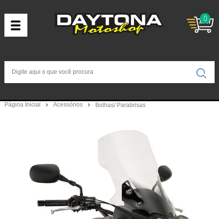
0
Página Inicial
Acessórios
Bolhas/ Parabrisas