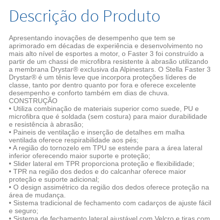
Descrição do Produto
Apresentando inovações de desempenho que tem se
aprimorado em décadas de experiência e desenvolvimento no
mais alto nível de esportes a motor, o Faster 3 foi construído a
partir de um chassi de microfibra resistente à abrasão utilizando
a membrana Drystar® exclusiva da Alpinestars. O Stella Faster 3
Drystar® é um tênis leve que incorpora proteções líderes de
classe, tanto por dentro quanto por fora e oferece excelente
desempenho e conforto também em dias de chuva.
CONSTRUÇÃO
• Utiliza combinação de materiais superior como suede, PU e
microfibra que é soldada (sem costura) para maior durabilidade
e resistência à abrasão;
• Paineis de ventilação e inserção de detalhes em malha
ventilada oferece respirabilidade aos pés;
• A região do tornozelo em TPU se estende para a área lateral
inferior oferecendo maior suporte e proteção;
• Slider lateral em TPR proporciona proteção e flexibilidade;
• TPR na região dos dedos e do calcanhar oferece maior
proteção e suporte adicional;
• O design assimétrico da região dos dedos oferece proteção na
área de mudança.
• Sistema tradicional de fechamento com cadarços de ajuste fácil
e seguro;
• Sistema de fechamento lateral ajustável com Velcro e tiras com