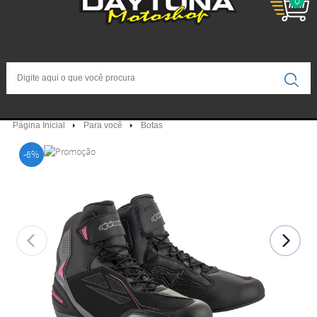
0
Página Inicial
Para você
Botas
-6%