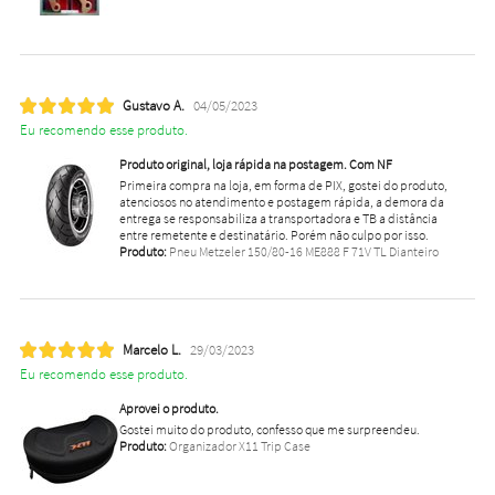
Gustavo A.
04/05/2023
Eu recomendo esse produto.
Produto original, loja rápida na postagem. Com NF
Primeira compra na loja, em forma de PIX, gostei do produto,
atenciosos no atendimento e postagem rápida, a demora da
entrega se responsabiliza a transportadora e TB a distância
entre remetente e destinatário. Porém não culpo por isso.
Produto:
Pneu Metzeler 150/80-16 ME888 F 71V TL Dianteiro
Marcelo L.
29/03/2023
Eu recomendo esse produto.
Aprovei o produto.
Gostei muito do produto, confesso que me surpreendeu.
Produto:
Organizador X11 Trip Case