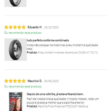
Eduardo H.
16/10/2023
Eu recomendo esse produto.
tudo perfeito conforme combinado
Ainda não coloquei na moto mas pneu michelin é qualidade
total
Produto:
Pneu Michelin Anakee Adventure 170/60-17 72V TL
Mauricio D.
26/06/2023
Eu recomendo esse produto.
Depois de uma voltinha, já estava freando bem.
Fácil de instalar e boa qualidade.\r\nApós instalar, rodei um
pouco e já estava melhor que a pastilha anterior.
Produto:
Pastilha Freio Potenza PTZ231GT Metálica