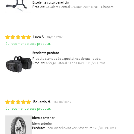
Excelente custo benefício
Produto:
Cavalete Central CB 500F 2016 a 2019 Chapam
Luca S.
04/11/2023
Eu recomendo esse produto.
Excelente produto
Produto atendeu às expectativas de qualidade.
Produto:
Alforge Lateral Kappa RA303 20/29 Litros
Eduardo H.
16/10/2023
Eu recomendo esse produto.
idem o anterior
idem anterior
Produto:
Pneu Michelin Anakee Adventure 120/70-19 60V TL F