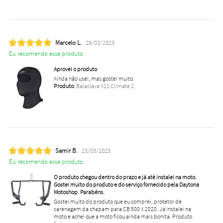
Marcelo L.
29/03/2023
Eu recomendo esse produto.
Aprovei o produto
Ainda não usei, mas gostei muito.
Produto:
Balaclava X11 Climate 2
Samir B.
23/03/2023
Eu recomendo esse produto.
O produto chegou dentro do prazo e já até instalei na moto.
Gostei muito do produto e do serviço fornecido pela Daytona
Motoshop. Parabéns.
Gostei muito do produto que eu comprei, protetor de
carenagem da chapam para CB 500 X 2020. Já instalei na
moto e achei que a moto ficou ainda mais bonita. Produto