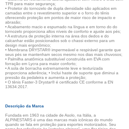
TPR para maior segurança;
• Protetor do tornozelo de dupla densidade são aplicados em
camadas entre o revestimento superior e o forro do tênis
oferecendo proteção em pontos de maior risco de impacto e
abrasão;
• Acabamento macio e espumado na língua e em torno do do
tornozelo proporciona altos níveis de conforto e ajuste aos pés;
• A estrutura de proteção interna na área dos dedos e do
calcanhar estão posicionados sob o chassi externo para um
design mais ergonômico;
• Membrana DRYSTAR® impermeável e respirável garante que
seus pés se mantenham secos mesmo nos dias mais chuvosos;
• Palmilha anatômica substituível construída em EVA com
forração em Lycra para maior conforto;
• A sola de borracha extremamente leve e texturizada
proporciona aderência; • Inclui haste de suporte que diminui a
pressão da pedaleira e aumenta a proteção;
• O tênis Faster-3 Drystar® é certificado CE conforme a EN
13634:2017.
Descrição da Marca
Fundada em 1963 na cidade de Asolo, na Itália, a
ALPINESTARS
é uma das marcas mais icônicas do mundo
quando se fala em proteção para esportes motorizados. Seu
nome faz referência às “estrelas alpinas”, uma flor típica das