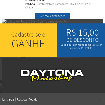
forte e resistente.
Produto:
Protetor Motor e Carenagem CB 500X 2020 a 2025
Chapam
Ver mais avaliações
R$ 15,00
Cadastre-se e
GANHE
DE DESCONTO
Válido para primeira compra e valor
acima de R$ 199,00
Entrega |
Rastrear Pedido