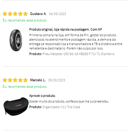
Gustavo A.
04/05/2023
Eu recomendo esse produto.
Produto original, loja rápida na postagem. Com NF
Primeira compra na loja, em forma de PIX, gostei do produto,
atenciosos no atendimento e postagem rápida, a demora da
entrega se responsabiliza a transportadora e TB a distância entre
remetente e destinatário. Porém não culpo por isso.
Produto:
Pneu Metzeler 150/80-16 ME888 F 71V TL Dianteiro
Marcelo L.
29/03/2023
Eu recomendo esse produto.
Aprovei o produto.
Gostei muito do produto, confesso que me surpreendeu.
Produto:
Organizador X11 Trip Case