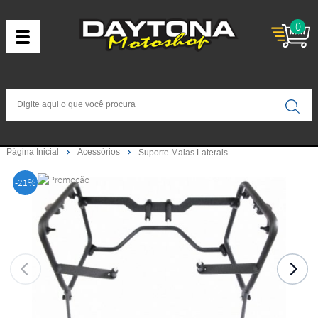
0
Página Inicial
Acessórios
Suporte Malas Laterais
-21%