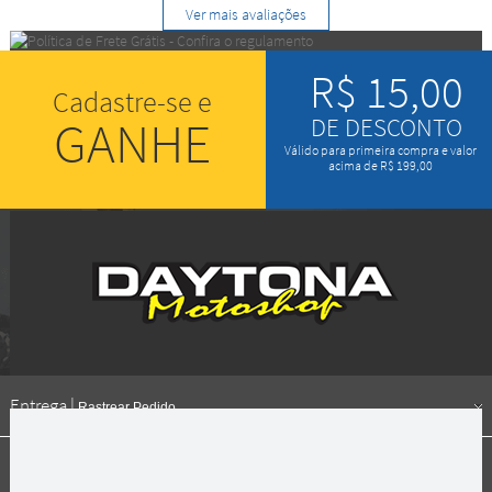
Ver mais avaliações
R$ 15,00
Cadastre-se e
GANHE
DE DESCONTO
Válido para primeira compra e valor
acima de R$ 199,00
Entrega |
Rastrear Pedido
Formas de pagamento