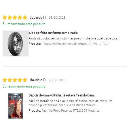
Eduardo H.
16/10/2023
Eu recomendo esse produto.
tudo perfeito conforme combinado
Ainda não coloquei na moto mas pneu michelin é qualidade total
Produto:
Pneu Michelin Anakee Adventure 170/60-17 72V TL
Mauricio D.
26/06/2023
Eu recomendo esse produto.
Depois de uma voltinha, já estava freando bem.
Fácil de instalar e boa qualidade.\r\nApós instalar, rodei um
pouco e já estava melhor que a pastilha anterior.
Produto:
Pastilha Freio Potenza PTZ231GT Metálica