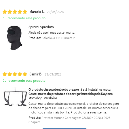
Marcelo L.
29/03/2023
Eu recomendo esse produto.
Aprovei o produto
Ainda não usei, mas gostei muito.
Produto:
Balaclava X11 Climate 2
Samir B.
23/03/2023
Eu recomendo esse produto.
O produto chegou dentro do prazo e já até instalei na moto.
Gostei muito do produto e do serviço fornecido pela Daytona
Motoshop. Parabéns.
Gostei muito do produto que eu comprei, protetor de carenagem
da chapam para CB 500 X 2020. Já instalei na moto e achei que a
moto ficou ainda mais bonita. Produto forte e resistente.
Produto:
Protetor Motor e Carenagem CB 500X 2020 a 2025
Chapam