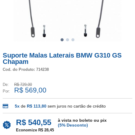
Suporte Malas Laterais BMW G310 GS
Chapam
Cod. do Produto: 714238
De:
R$ 729,00
R$ 569,00
Por:
5x
de
R$ 113,80
sem juros no cartão de crédito
à vista no boleto ou pix
R$ 540,55
(5% Desconto)
Economize R$ 28,45