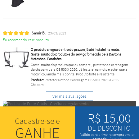
Samir B.
23/03/2023
Eu recomendo esse produto.
O produto chegou dentro do prazo e já até instalei na moto.
Gostei muito do produto e do serviço fornecido pela Daytona
Motoshop. Parabéns.
Gostei muito do produto que eu comprei, protetor de carenagem
da chapam para CB 500 X 2020. Já instalei na moto e achei que a
moto ficou ainda mais bonita. Produto forte e resistente.
Produto:
Protetor Motor e Carenagem CB 500X 2020 a 2025
Chapam
Ver mais avaliações
R$ 15,00
Cadastre-se e
GANHE
DE DESCONTO
Válido para primeira compra e valor