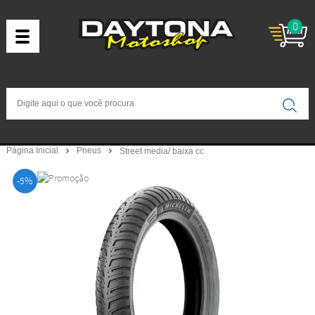
0
Página Inicial
Pneus
Street media/ baixa cc
-5%