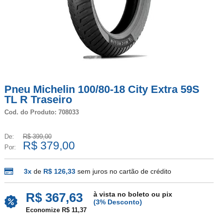
Pneu Michelin 100/80-18 City Extra 59S
TL R Traseiro
Cod. do Produto: 708033
De:
R$ 399,00
R$ 379,00
Por:
3x
de
R$ 126,33
sem juros no cartão de crédito
à vista no boleto ou pix
R$ 367,63
(3% Desconto)
Economize R$ 11,37