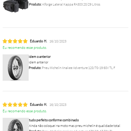
Produto:
Alforge Lateral Kappa RA303 20/29 Litros
Eduardo H.
16/10/2023
Eu recomendo esse produto.
idem o anterior
idem anterior
Produto:
Pneu Michelin Anakee Adventure 120/70-19 60V TL F
Eduardo H.
16/10/2023
Eu recomendo esse produto.
tudo perfeito conforme combinado
Ainda não coloquei na moto mas pneu michelin é qualidade total