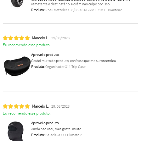
remetente e destinatário. Porém não culpo por isso.
Produto:
Pneu Metzeler 150/80-16 ME888 F 71V TL Dianteiro
Marcelo L.
29/03/2023
Eu recomendo esse produto.
Aprovei o produto.
Gostei muito do produto, confesso que me surpreendeu.
Produto:
Organizador X11 Trip Case
Marcelo L.
29/03/2023
Eu recomendo esse produto.
Aprovei o produto
Ainda não usei, mas gostei muito.
Produto:
Balaclava X11 Climate 2