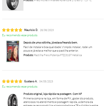
Produto:
Pneu Michelin Anakee Adventure 170/60-17 72V TL
Mauricio D.
26/06/2023
Eu recomendo esse produto.
Depois de uma voltinha, já estava freando bem.
Fácil de instalar e boa qualidade.\r\nApós instalar, rodei um
pouco e já estava melhor que a pastilha anterior.
Produto:
Pastilha Freio Potenza PTZ231GT Metálica
Gustavo A.
04/05/2023
Eu recomendo esse produto.
Produto original, loja rápida na postagem. Com NF
Primeira compra na loja, em forma de PIX, gostei do produto,
atenciosos no atendimento e postagem rápida, a demora da
entrega se responsabiliza a transportadora e TB a distância entre