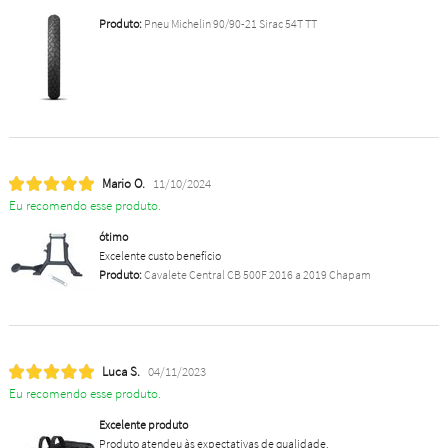
Produto:
Pneu Michelin 90/90-21 Sirac 54T TT
Mario O.
11/10/2024
Eu recomendo esse produto.
ótimo
Excelente custo benefício
Produto:
Cavalete Central CB 500F 2016 a 2019 Chapam
Luca S.
04/11/2023
Eu recomendo esse produto.
Excelente produto
Produto atendeu às expectativas de qualidade.