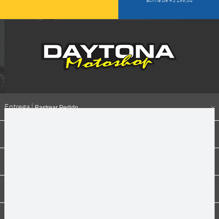
acima de R$ 199,00
Entrega |
Rastrear Pedido
Formas de pagamento
Institucional
Dúvidas
Compras