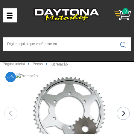
0
Página Inicial
Peças
Kit relação
-2%