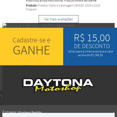
moto ficou ainda mais bonita. Produto forte e resistente.
Produto:
Protetor Motor e Carenagem CB 500X 2020 a 2025
Chapam
Ver mais avaliações
R$ 15,00
Cadastre-se e
GANHE
DE DESCONTO
Válido para primeira compra e valor
acima de R$ 199,00
Entrega |
Rastrear Pedido