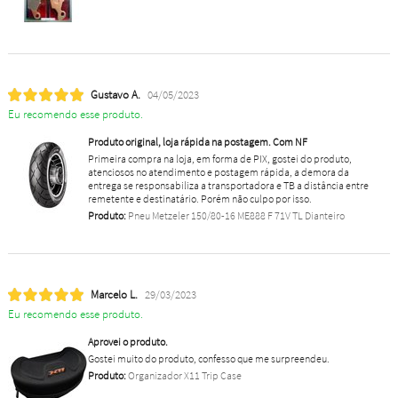
Gustavo A.
04/05/2023
Eu recomendo esse produto.
Produto original, loja rápida na postagem. Com NF
Primeira compra na loja, em forma de PIX, gostei do produto,
atenciosos no atendimento e postagem rápida, a demora da
entrega se responsabiliza a transportadora e TB a distância entre
remetente e destinatário. Porém não culpo por isso.
Produto:
Pneu Metzeler 150/80-16 ME888 F 71V TL Dianteiro
Marcelo L.
29/03/2023
Eu recomendo esse produto.
Aprovei o produto.
Gostei muito do produto, confesso que me surpreendeu.
Produto:
Organizador X11 Trip Case