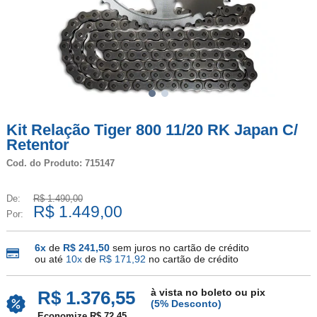
Kit Relação Tiger 800 11/20 RK Japan C/
Retentor
Cod. do Produto: 715147
De:
R$ 1.490,00
R$ 1.449,00
Por:
6x
de
R$ 241,50
sem juros no cartão de crédito
ou até
10x
de
R$ 171,92
no cartão de crédito
à vista no boleto ou pix
R$ 1.376,55
(5% Desconto)
Economize R$ 72,45