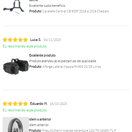
Excelente custo benefício
Produto:
Cavalete Central CB 500F 2016 a 2019 Chapam
Luca S.
04/11/2023
Eu recomendo esse produto.
Excelente produto
Produto atendeu às expectativas de qualidade.
Produto:
Alforge Lateral Kappa RA303 20/29 Litros
Eduardo H.
16/10/2023
Eu recomendo esse produto.
idem o anterior
idem anterior
Produto:
Pneu Michelin Anakee Adventure 120/70-19 60V TL F