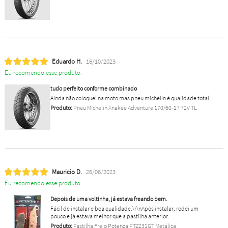
Eduardo H.
16/10/2023
Eu recomendo esse produto.
tudo perfeito conforme combinado
Ainda não coloquei na moto mas pneu michelin é qualidade total
Produto:
Pneu Michelin Anakee Adventure 170/60-17 72V TL
Mauricio D.
26/06/2023
Eu recomendo esse produto.
Depois de uma voltinha, já estava freando bem.
Fácil de instalar e boa qualidade.\r\nApós instalar, rodei um
pouco e já estava melhor que a pastilha anterior.
Produto:
Pastilha Freio Potenza PTZ231GT Metálica