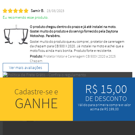
Samir B.
23/03/2023
Eu recomendo esse produto.
O produto chegou dentro do prazo e já até instalei na moto.
Gostei muito do produto e do serviço fornecido pela Daytona
Motoshop. Parabéns.
Gostei muito do produto que eu comprei, protetor de carenagem
da chapam para CB 500 X 2020. Já instalei na moto e achei que a
moto ficou ainda mais bonita. Produto forte e resistente.
Produto:
Protetor Motor e Carenagem CB 500X 2020 a 2025
Chapam
Ver mais avaliações
R$ 15,00
Cadastre-se e
GANHE
DE DESCONTO
Válido para primeira compra e valor
acima de R$ 199,00