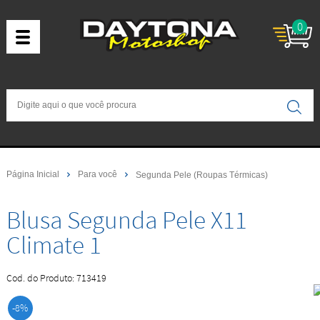
0
Página Inicial
Para você
Segunda Pele (Roupas Térmicas)
Blusa Segunda Pele X11
Climate 1
Cod. do Produto: 713419
-8%