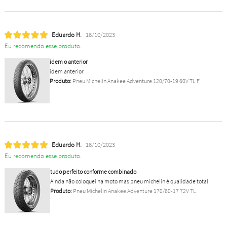
Eduardo H.
16/10/2023
Eu recomendo esse produto.
idem o anterior
idem anterior
Produto:
Pneu Michelin Anakee Adventure 120/70-19 60V TL F
Eduardo H.
16/10/2023
Eu recomendo esse produto.
tudo perfeito conforme combinado
Ainda não coloquei na moto mas pneu michelin é qualidade total
Produto:
Pneu Michelin Anakee Adventure 170/60-17 72V TL