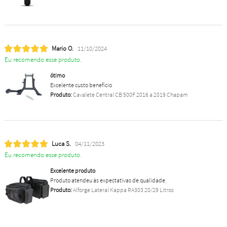
Mario O.
11/10/2024
Eu recomendo esse produto.
ótimo
Excelente custo benefício
Produto:
Cavalete Central CB 500F 2016 a 2019 Chapam
Luca S.
04/11/2023
Eu recomendo esse produto.
Excelente produto
Produto atendeu às expectativas de qualidade.
Produto:
Alforge Lateral Kappa RA303 20/29 Litros