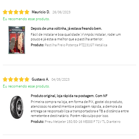
Mauricio D.
26/06/2023
Eu recomendo esse produto.
Depois de uma voltinha, já estava freando bem.
Fácil de instalar e boa qualidade.\r\nApós instalar, rodei um
pouco e já estava melhor que a pastilha anterior.
Produto:
Pastilha Freio Potenza PTZ231GT Metálica
Gustavo A.
04/05/2023
Eu recomendo esse produto.
Produto original, loja rápida na postagem. Com NF
Primeira compra na loja, em forma de PIX, gostei do produto,
atenciosos no atendimento e postagem rápida, a demora da
entrega se responsabiliza a transportadora e TB a distância entre
remetente e destinatário. Porém não culpo por isso.
Produto:
Pneu Metzeler 150/80-16 ME888 F 71V TL Dianteiro