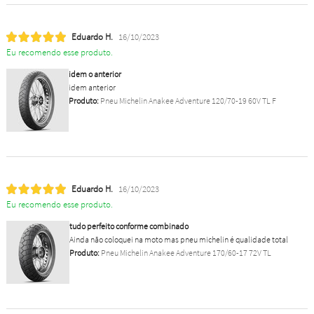
Eduardo H.
16/10/2023
Eu recomendo esse produto.
idem o anterior
idem anterior
Produto:
Pneu Michelin Anakee Adventure 120/70-19 60V TL F
Eduardo H.
16/10/2023
Eu recomendo esse produto.
tudo perfeito conforme combinado
Ainda não coloquei na moto mas pneu michelin é qualidade total
Produto:
Pneu Michelin Anakee Adventure 170/60-17 72V TL