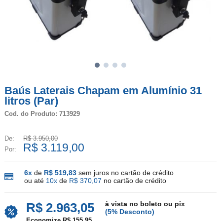
Baús Laterais Chapam em Alumínio 31
litros (Par)
Cod. do Produto: 713929
De:
R$ 3.950,00
R$ 3.119,00
Por:
6x
de
R$ 519,83
sem juros no cartão de crédito
ou até
10x
de
R$ 370,07
no cartão de crédito
à vista no boleto ou pix
R$ 2.963,05
(5% Desconto)
Economize R$ 155,95