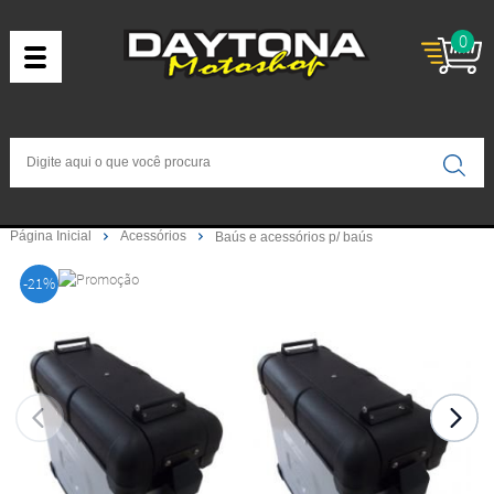
0
Página Inicial
Acessórios
Baús e acessórios p/ baús
-21%