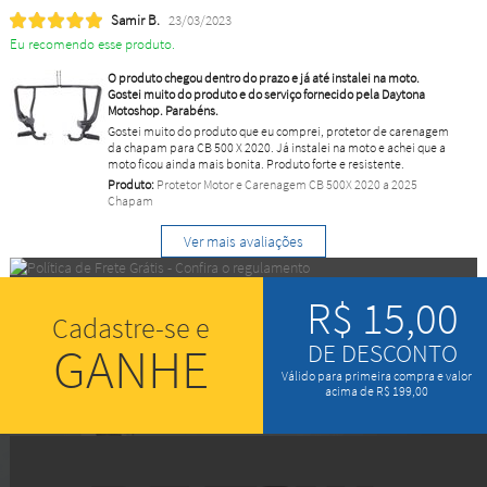
Samir B.
23/03/2023
Eu recomendo esse produto.
O produto chegou dentro do prazo e já até instalei na moto.
Gostei muito do produto e do serviço fornecido pela Daytona
Motoshop. Parabéns.
Gostei muito do produto que eu comprei, protetor de carenagem
da chapam para CB 500 X 2020. Já instalei na moto e achei que a
moto ficou ainda mais bonita. Produto forte e resistente.
Produto:
Protetor Motor e Carenagem CB 500X 2020 a 2025
Chapam
Ver mais avaliações
R$ 15,00
Cadastre-se e
GANHE
DE DESCONTO
Válido para primeira compra e valor
acima de R$ 199,00