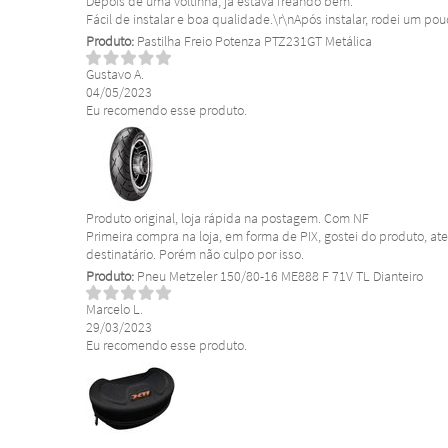
Depois de uma voltinha, já estava freando bem.
Fácil de instalar e boa qualidade.\r\nApós instalar, rodei um pou
Produto:
Pastilha Freio Potenza PTZ231GT Metálica
Gustavo A.
04/05/2023
Eu recomendo esse produto.
Produto original, loja rápida na postagem. Com NF
Primeira compra na loja, em forma de PIX, gostei do produto, a
destinatário. Porém não culpo por isso.
Produto:
Pneu Metzeler 150/80-16 ME888 F 71V TL Dianteiro
Marcelo L.
29/03/2023
Eu recomendo esse produto.