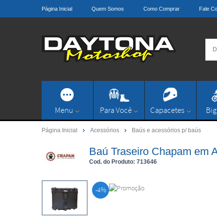
Página Inicial
Quem Somos
Como Comprar
Fale C
Menu
Para Você
Capacetes
Big
Página Inicial
Acessórios
Baús e acessórios p/ baús
Baú Traseiro Chapam em Al
Cod. do Produto: 713646
-4%