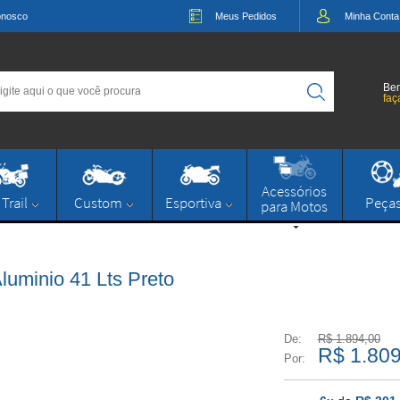
onosco
Meus
Pedidos
Minha
Conta
Bem
faç
Acessórios
 Trail
Custom
Esportiva
Peça
para Motos
uminio 41 Lts Preto
De:
R$ 1.894,00
R$ 1.809
Por: