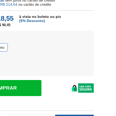
,50
sem juros no cartão de crédito
e
R$ 214,64
no cartão de crédito
à vista no boleto ou pix
18,55
(5% Desconto)
 90,45
eto
MPRAR