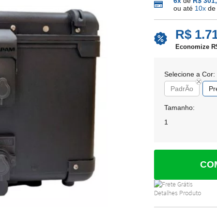
6x
de
R$ 301
ou até
10x
d
R$ 1.7
Economize R$
Selecione a Cor:
PadrÃo
Pr
Tamanho:
1
CO