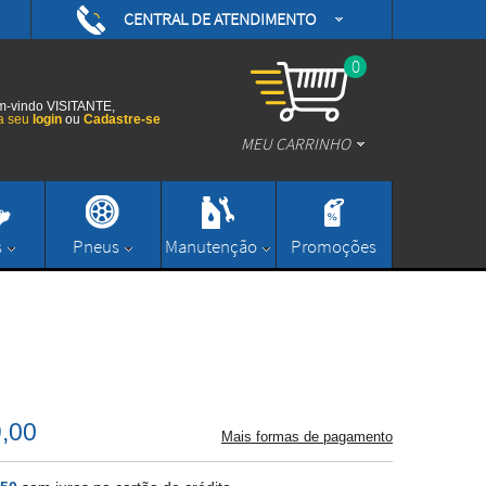
CENTRAL DE ATENDIMENTO
(48) 3626-0593
/daytonamotoshop
0
(48) 3626-0593
/daytonamotos
-vindo VISITANTE,
a seu
login
ou
Cadastre-se
MEU CARRINHO
/daytonamotos
(48) 3626-0593
contato@daytonamotoshop.com.br
s
Pneus
Manutenção
Promoções
Enviar Mensagem
,00
Mais formas de pagamento