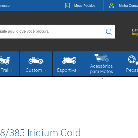
onosco
Meus
Pedidos
Minha
Conta
Bem
faç
Acessórios
 Trail
Custom
Esportiva
Peça
para Motos
58/385 Iridium Gold