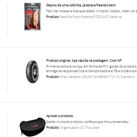
Depois de uma voltinha, já estava freando bem.
Fácil de instalar e boa qualidade.\r\nApós instalar, rodei um 
Produto:
Pastilha Freio Potenza PTZ231GT Metálica
Produto original, loja rápida na postagem. Com NF
Primeira compra na loja, em forma de PIX, gostei do produt
entrega se responsabiliza a transportadora e TB a distância e
Produto:
Pneu Metzeler 150/80-16 ME888 F 71V TL Dianteiro
Aprovei o produto.
Gostei muito do produto, confesso que me surpreendeu.
Produto:
Organizador X11 Trip Case