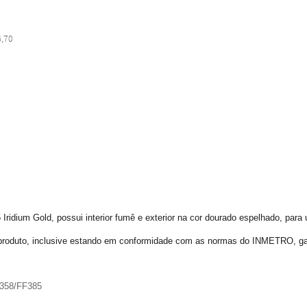
6,70
Iridium Gold, possui interior fumê e exterior na cor dourado espelhado, para 
produto, inclusive estando em conformidade com as normas do INMETRO, ga
F358/FF385