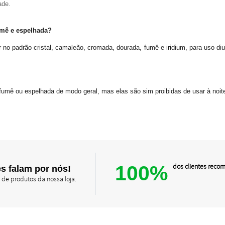
ade.
fumê e espelhada?
r no padrão cristal, camaleão, cromada, dourada, fumê e iridium, para uso di
o fumê ou espelhada de modo geral, mas elas são sim proibidas de usar à noit
100%
dos clientes rec
s falam por nós!
 de produtos da nossa loja.