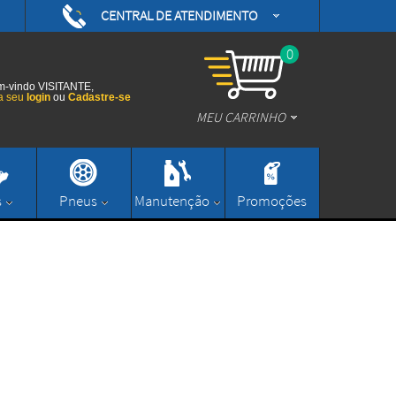
CENTRAL DE ATENDIMENTO
(48) 3626-0593
/daytonamotoshop
0
(48) 3626-0593
/daytonamotos
-vindo VISITANTE,
a seu
login
ou
Cadastre-se
MEU CARRINHO
/daytonamotos
(48) 3626-0593
contato@daytonamotoshop.com.br
s
Pneus
Manutenção
Promoções
Enviar Mensagem