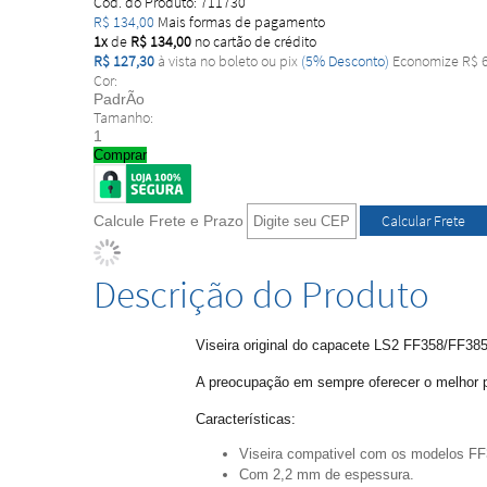
Cod. do Produto: 711730
R$ 134,00
Mais formas de pagamento
1x
de
R$ 134,00
no cartão de crédito
R$ 127,30
à vista no boleto ou pix
(5% Desconto)
Economize R$ 
Cor:
PadrÃo
Tamanho:
1
Comprar
Calcule Frete e Prazo
Descrição do Produto
Viseira original do capacete LS2 FF358/FF385 
A preocupação em sempre oferecer o melhor 
Características:
Viseira compativel com os modelos F
Com 2,2 mm de espessura.