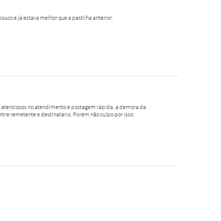
pouco e já estava melhor que a pastilha anterior.
o, atenciosos no atendimento e postagem rápida, a demora da
ntre remetente e destinatário. Porém não culpo por isso.