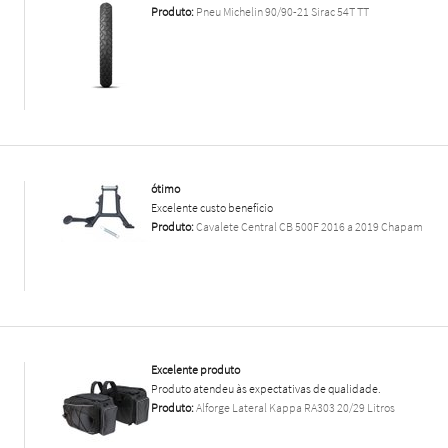
Produto:
Pneu Michelin 90/90-21 Sirac 54T TT
ótimo
Excelente custo benefício
Produto:
Cavalete Central CB 500F 2016 a 2019 Chapam
Excelente produto
Produto atendeu às expectativas de qualidade.
Produto:
Alforge Lateral Kappa RA303 20/29 Litros