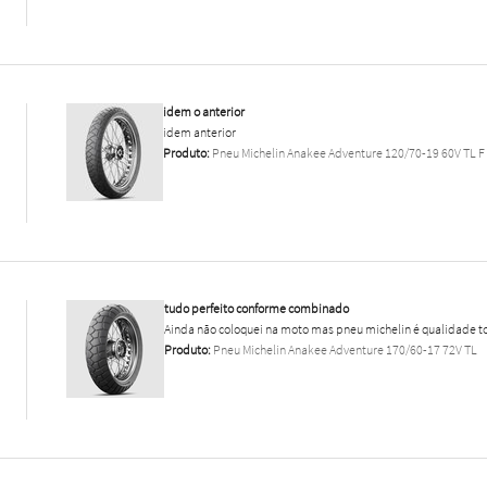
idem o anterior
idem anterior
Produto:
Pneu Michelin Anakee Adventure 120/70-19 60V TL F
tudo perfeito conforme combinado
Ainda não coloquei na moto mas pneu michelin é qualidade to
Produto:
Pneu Michelin Anakee Adventure 170/60-17 72V TL