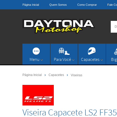
Página Inicial
Quem Somos
Como Comprar
Fale C
Menu
Para Você
Capacetes
Big
Página Inicial
Capacetes
Viseiras
Viseira Capacete LS2 FF3