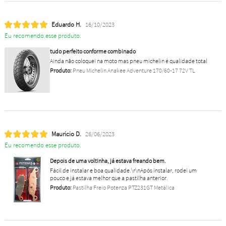
Eduardo H.
16/10/2023
Eu recomendo esse produto.
tudo perfeito conforme combinado
Ainda não coloquei na moto mas pneu michelin é qualidade total
Produto:
Pneu Michelin Anakee Adventure 170/60-17 72V TL
Mauricio D.
26/06/2023
Eu recomendo esse produto.
Depois de uma voltinha, já estava freando bem.
Fácil de instalar e boa qualidade.\r\nApós instalar, rodei um
pouco e já estava melhor que a pastilha anterior.
Produto:
Pastilha Freio Potenza PTZ231GT Metálica