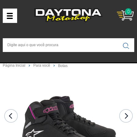
0
Página Inicial
Para você
Botas