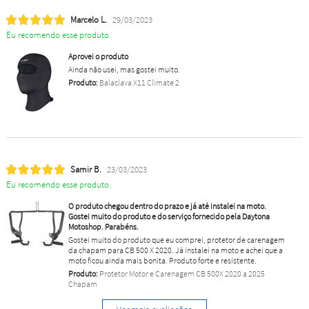
Marcelo L.
29/03/2023
Eu recomendo esse produto.
Aprovei o produto
Ainda não usei, mas gostei muito.
Produto:
Balaclava X11 Climate 2
Samir B.
23/03/2023
Eu recomendo esse produto.
O produto chegou dentro do prazo e já até instalei na moto.
Gostei muito do produto e do serviço fornecido pela Daytona
Motoshop. Parabéns.
Gostei muito do produto que eu comprei, protetor de carenagem
da chapam para CB 500 X 2020. Já instalei na moto e achei que a
moto ficou ainda mais bonita. Produto forte e resistente.
Produto:
Protetor Motor e Carenagem CB 500X 2020 a 2025
Chapam