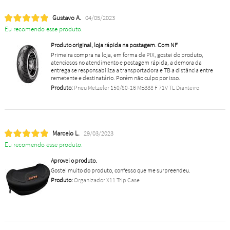
Gustavo A.
04/05/2023
Eu recomendo esse produto.
Produto original, loja rápida na postagem. Com NF
Primeira compra na loja, em forma de PIX, gostei do produto,
atenciosos no atendimento e postagem rápida, a demora da
entrega se responsabiliza a transportadora e TB a distância entre
remetente e destinatário. Porém não culpo por isso.
Produto:
Pneu Metzeler 150/80-16 ME888 F 71V TL Dianteiro
Marcelo L.
29/03/2023
Eu recomendo esse produto.
Aprovei o produto.
Gostei muito do produto, confesso que me surpreendeu.
Produto:
Organizador X11 Trip Case