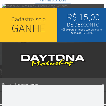
Ver mais avaliações
R$ 15,00
Cadastre-se e
GANHE
DE DESCONTO
Válido para primeira compra e valor
acima de R$ 199,00
Entrega |
Rastrear Pedido
Formas de pagamento