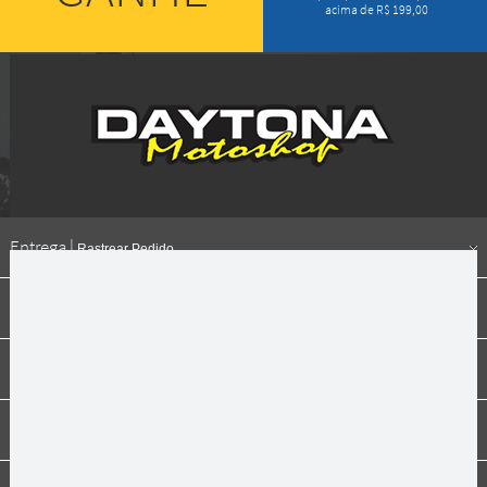
acima de R$ 199,00
Entrega |
Rastrear Pedido
Formas de pagamento
Institucional
Dúvidas