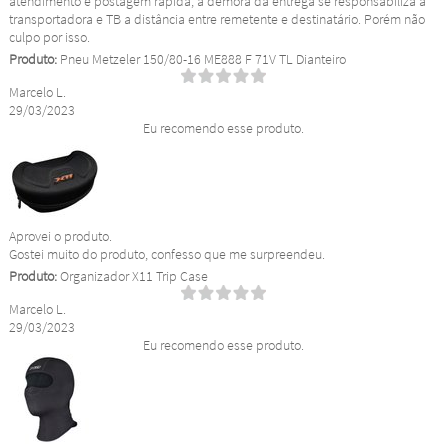
atendimento e postagem rápida, a demora da entrega se responsabiliza a
transportadora e TB a distância entre remetente e destinatário. Porém não
culpo por isso.
Produto:
Pneu Metzeler 150/80-16 ME888 F 71V TL Dianteiro
Marcelo L.
29/03/2023
Eu recomendo esse produto.
Aprovei o produto.
Gostei muito do produto, confesso que me surpreendeu.
Produto:
Organizador X11 Trip Case
Marcelo L.
29/03/2023
Eu recomendo esse produto.