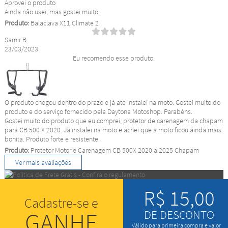
Aprovei o produto
Ainda não usei, mas gostei muito.
Produto:
Balaclava X11 Climate 2
Samir B.
23/03/2023
Eu recomendo esse produto.
O produto chegou dentro do prazo e já até instalei na moto. Gostei muito do
produto e do serviço fornecido pela Daytona Motoshop. Parabéns.
Gostei muito do produto que eu comprei, protetor de carenagem da chapam
para CB 500 X 2020. Já instalei na moto e achei que a moto ficou ainda mais
bonita. Produto forte e resistente.
Produto:
Protetor Motor e Carenagem CB 500X 2020 a 2025 Chapam
Ver mais avaliações
R$ 15,00
Cadastre-se e
GANHE
DE DESCONTO
Válido para primeira compra e valor