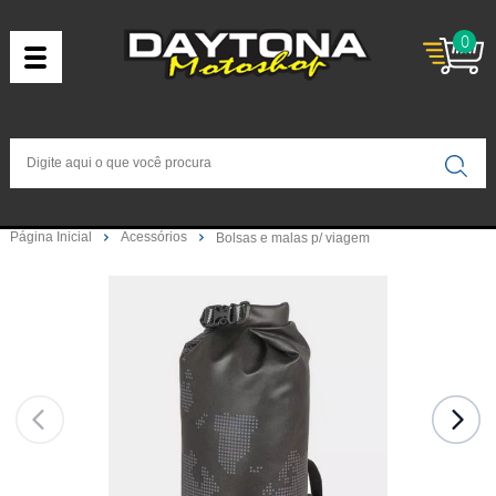
0
Página Inicial
Acessórios
Bolsas e malas p/ viagem