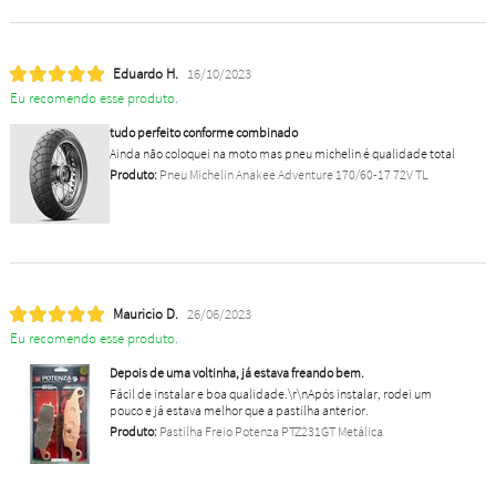
Eduardo H.
16/10/2023
Eu recomendo esse produto.
tudo perfeito conforme combinado
Ainda não coloquei na moto mas pneu michelin é qualidade total
Produto:
Pneu Michelin Anakee Adventure 170/60-17 72V TL
Mauricio D.
26/06/2023
Eu recomendo esse produto.
Depois de uma voltinha, já estava freando bem.
Fácil de instalar e boa qualidade.\r\nApós instalar, rodei um
pouco e já estava melhor que a pastilha anterior.
Produto:
Pastilha Freio Potenza PTZ231GT Metálica