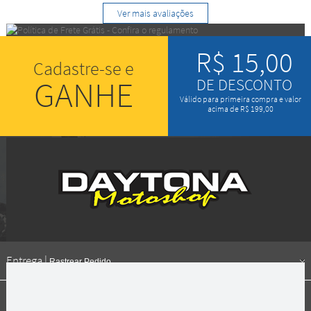
Ver mais avaliações
R$ 15,00
Cadastre-se e
GANHE
DE DESCONTO
Válido para primeira compra e valor
acima de R$ 199,00
Entrega |
Rastrear Pedido
Formas de pagamento