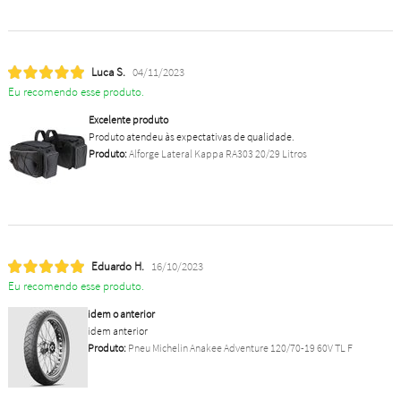
Luca S.
04/11/2023
Eu recomendo esse produto.
Excelente produto
Produto atendeu às expectativas de qualidade.
Produto:
Alforge Lateral Kappa RA303 20/29 Litros
Eduardo H.
16/10/2023
Eu recomendo esse produto.
idem o anterior
idem anterior
Produto:
Pneu Michelin Anakee Adventure 120/70-19 60V TL F