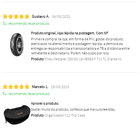
Gustavo A.
04/05/2023
Eu recomendo esse produto.
Produto original, loja rápida na postagem. Com NF
Primeira compra na loja, em forma de PIX, gostei do produto,
atenciosos no atendimento e postagem rápida, a demora da
entrega se responsabiliza a transportadora e TB a distância entre
remetente e destinatário. Porém não culpo por isso.
Produto:
Pneu Metzeler 150/80-16 ME888 F 71V TL Dianteiro
Marcelo L.
29/03/2023
Eu recomendo esse produto.
Aprovei o produto.
Gostei muito do produto, confesso que me surpreendeu.
Produto:
Organizador X11 Trip Case