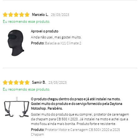
Marcelo L.
29/03/2023
Eu recomendo esse produto.
Aprovei o produto
Ainda não usei, mas gostei muito.
Produto:
Balaclava X11 Climate 2
Samir B.
23/03/2023
Eu recomendo esse produto.
O produto chegou dentro do prazo e já até instalei na moto.
Gostei muito do produto e do serviço fornecido pela Daytona
Motoshop. Parabéns.
Gostei muito do produto que eu comprei, protetor de carenagem
da chapam para CB 500 X 2020. Já instalei na moto e achei que a
moto ficou ainda mais bonita. Produto forte e resistente.
Produto:
Protetor Motor e Carenagem CB 500X 2020 a 2025
Chapam