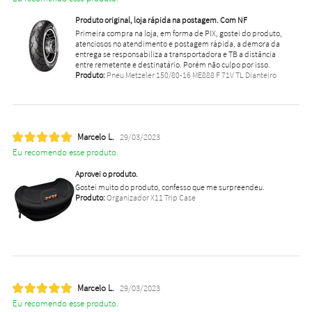
Produto original, loja rápida na postagem. Com NF
Primeira compra na loja, em forma de PIX, gostei do produto,
atenciosos no atendimento e postagem rápida, a demora da
entrega se responsabiliza a transportadora e TB a distância
entre remetente e destinatário. Porém não culpo por isso.
Produto:
Pneu Metzeler 150/80-16 ME888 F 71V TL Dianteiro
Marcelo L.
29/03/2023
Eu recomendo esse produto.
Aprovei o produto.
Gostei muito do produto, confesso que me surpreendeu.
Produto:
Organizador X11 Trip Case
Marcelo L.
29/03/2023
Eu recomendo esse produto.