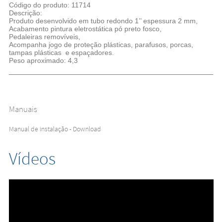
Código do produto: 11714
Descrição:
Produto desenvolvido em tubo redondo 1’’ espessura 2 mm,
Acabamento pintura eletrostática pó preto fosco,
Pedaleiras removíveis,
Acompanha jogo de proteção plásticas, parafusos, porcas,
tampas plásticas e espaçadores.
Peso aproximado: 4,3
Manuais
Manual de instalação - Download
Vídeos