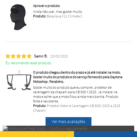
Aprovei o produto
Ainda não usei, mas gostei muito.
Produto:
Balaclava X11 Climate 2
Samir B.
23/03/2023
Eu recomendo esse produto.
O produto chegou dentro do prazo e já até instalei na moto.
Gostei muito do produto e do serviço fornecido pela Daytona
Motoshop. Parabéns.
Gostei muito do produto que eu comprei, protetor de
carenagem da chapam para CB 500 X 2020. Já instalei na
moto e achei que a moto ficou ainda mais bonita. Produto
forte e resistente.
Produto:
Protetor Motor e Carenagem CB 500X 2020 a 2025
Chapam
Ver mais avaliações