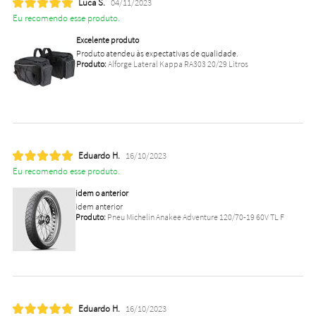
Luca S.
04/11/2023
Eu recomendo esse produto.
Excelente produto
Produto atendeu às expectativas de qualidade.
Produto:
Alforge Lateral Kappa RA303 20/29 Litros
Eduardo H.
16/10/2023
Eu recomendo esse produto.
idem o anterior
idem anterior
Produto:
Pneu Michelin Anakee Adventure 120/70-19 60V TL F
Eduardo H.
16/10/2023