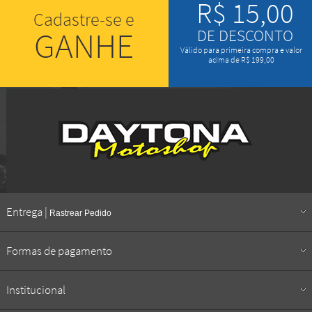
R$ 15,00
Cadastre-se e
GANHE
DE DESCONTO
Válido para primeira compra e valor
acima de R$ 199,00
Entrega |
Rastrear Pedido
Formas de pagamento
Institucional