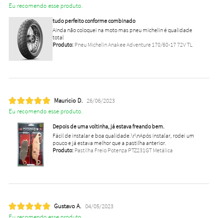
Eu recomendo esse produto.
tudo perfeito conforme combinado
Ainda não coloquei na moto mas pneu michelin é qualidade
total
Produto:
Pneu Michelin Anakee Adventure 170/60-17 72V TL
Mauricio D.
26/06/2023
Eu recomendo esse produto.
Depois de uma voltinha, já estava freando bem.
Fácil de instalar e boa qualidade.\r\nApós instalar, rodei um
pouco e já estava melhor que a pastilha anterior.
Produto:
Pastilha Freio Potenza PTZ231GT Metálica
Gustavo A.
04/05/2023
Eu recomendo esse produto.