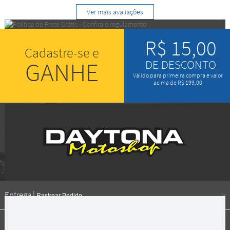
Ver mais avaliações
R$ 15,00
Cadastre-se e
GANHE
DE DESCONTO
Válido para primeira compra e valor
acima de R$ 199,00
Entrega |
Rastrear Pedido
Formas de pagamento