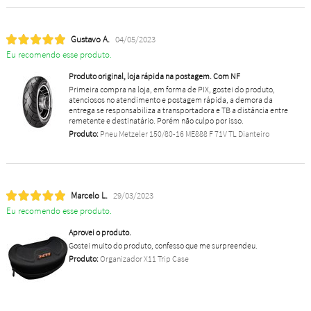
Gustavo A.
04/05/2023
Eu recomendo esse produto.
Produto original, loja rápida na postagem. Com NF
Primeira compra na loja, em forma de PIX, gostei do produto,
atenciosos no atendimento e postagem rápida, a demora da
entrega se responsabiliza a transportadora e TB a distância entre
remetente e destinatário. Porém não culpo por isso.
Produto:
Pneu Metzeler 150/80-16 ME888 F 71V TL Dianteiro
Marcelo L.
29/03/2023
Eu recomendo esse produto.
Aprovei o produto.
Gostei muito do produto, confesso que me surpreendeu.
Produto:
Organizador X11 Trip Case