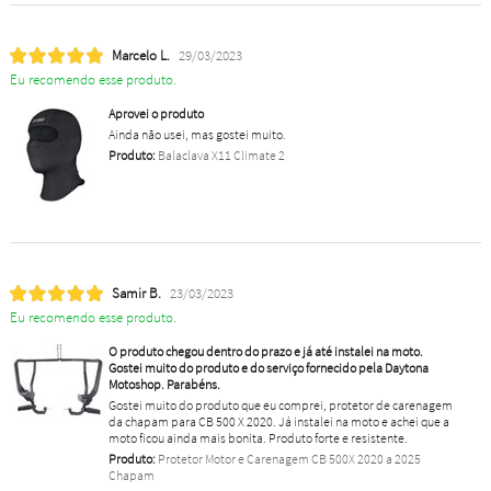
Marcelo L.
29/03/2023
Eu recomendo esse produto.
Aprovei o produto
Ainda não usei, mas gostei muito.
Produto:
Balaclava X11 Climate 2
Samir B.
23/03/2023
Eu recomendo esse produto.
O produto chegou dentro do prazo e já até instalei na moto.
Gostei muito do produto e do serviço fornecido pela Daytona
Motoshop. Parabéns.
Gostei muito do produto que eu comprei, protetor de carenagem
da chapam para CB 500 X 2020. Já instalei na moto e achei que a
moto ficou ainda mais bonita. Produto forte e resistente.
Produto:
Protetor Motor e Carenagem CB 500X 2020 a 2025
Chapam