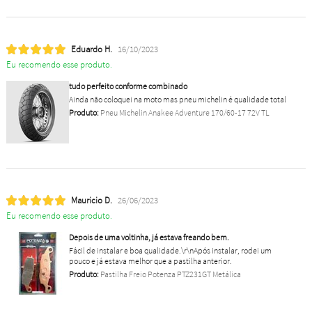
Eduardo H.
16/10/2023
Eu recomendo esse produto.
tudo perfeito conforme combinado
Ainda não coloquei na moto mas pneu michelin é qualidade total
Produto:
Pneu Michelin Anakee Adventure 170/60-17 72V TL
Mauricio D.
26/06/2023
Eu recomendo esse produto.
Depois de uma voltinha, já estava freando bem.
Fácil de instalar e boa qualidade.\r\nApós instalar, rodei um
pouco e já estava melhor que a pastilha anterior.
Produto:
Pastilha Freio Potenza PTZ231GT Metálica