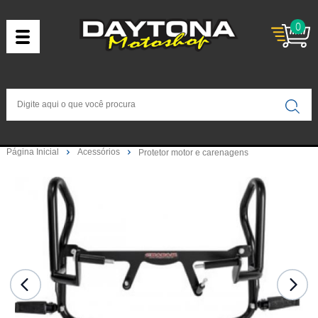
0
Página Inicial
Acessórios
Protetor motor e carenagens