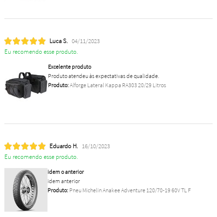
Luca S.
04/11/2023
Eu recomendo esse produto.
Excelente produto
Produto atendeu às expectativas de qualidade.
Produto:
Alforge Lateral Kappa RA303 20/29 Litros
Eduardo H.
16/10/2023
Eu recomendo esse produto.
idem o anterior
idem anterior
Produto:
Pneu Michelin Anakee Adventure 120/70-19 60V TL F