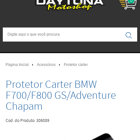
0
Página Inicial
Acessórios
Protetor cárter
Protetor Carter BMW
F700/F800 GS/Adventure
Chapam
Cod. do Produto: 306089