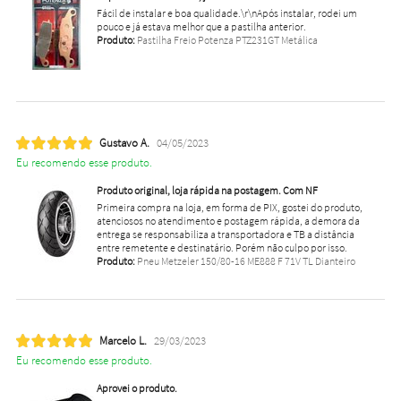
Fácil de instalar e boa qualidade.\r\nApós instalar, rodei um
pouco e já estava melhor que a pastilha anterior.
Produto:
Pastilha Freio Potenza PTZ231GT Metálica
Gustavo A.
04/05/2023
Eu recomendo esse produto.
Produto original, loja rápida na postagem. Com NF
Primeira compra na loja, em forma de PIX, gostei do produto,
atenciosos no atendimento e postagem rápida, a demora da
entrega se responsabiliza a transportadora e TB a distância
entre remetente e destinatário. Porém não culpo por isso.
Produto:
Pneu Metzeler 150/80-16 ME888 F 71V TL Dianteiro
Marcelo L.
29/03/2023
Eu recomendo esse produto.
Aprovei o produto.