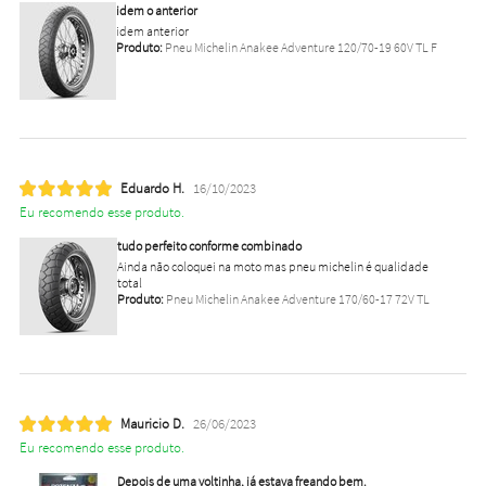
idem o anterior
idem anterior
Produto:
Pneu Michelin Anakee Adventure 120/70-19 60V TL F
Eduardo H.
16/10/2023
Eu recomendo esse produto.
tudo perfeito conforme combinado
Ainda não coloquei na moto mas pneu michelin é qualidade
total
Produto:
Pneu Michelin Anakee Adventure 170/60-17 72V TL
Mauricio D.
26/06/2023
Eu recomendo esse produto.
Depois de uma voltinha, já estava freando bem.