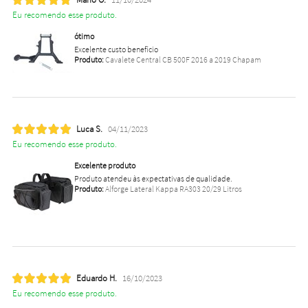
Eu recomendo esse produto.
ótimo
Excelente custo benefício
Produto:
Cavalete Central CB 500F 2016 a 2019 Chapam
Luca S.
04/11/2023
Eu recomendo esse produto.
Excelente produto
Produto atendeu às expectativas de qualidade.
Produto:
Alforge Lateral Kappa RA303 20/29 Litros
Eduardo H.
16/10/2023
Eu recomendo esse produto.