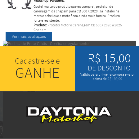
Motoshop. Parabéns.
Gostei muito do produto que eu comprei, protetor de
carenagem da chapam para CB 500 X 2020. Já instalei na
moto e achei que a moto ficou ainda mais bonita. Produto
forte e resistente.
Produto:
Protetor Motor e Carenagem CB 500X 2020 a 2025
Chapam
Ver mais avaliações
R$ 15,00
Cadastre-se e
GANHE
DE DESCONTO
Válido para primeira compra e valor
acima de R$ 199,00