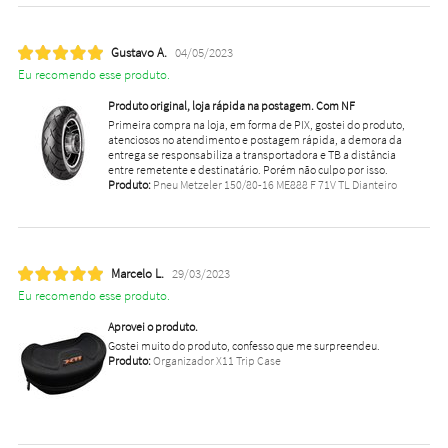
Gustavo A.
04/05/2023
Eu recomendo esse produto.
Produto original, loja rápida na postagem. Com NF
Primeira compra na loja, em forma de PIX, gostei do produto,
atenciosos no atendimento e postagem rápida, a demora da
entrega se responsabiliza a transportadora e TB a distância
entre remetente e destinatário. Porém não culpo por isso.
Produto:
Pneu Metzeler 150/80-16 ME888 F 71V TL Dianteiro
Marcelo L.
29/03/2023
Eu recomendo esse produto.
Aprovei o produto.
Gostei muito do produto, confesso que me surpreendeu.
Produto:
Organizador X11 Trip Case