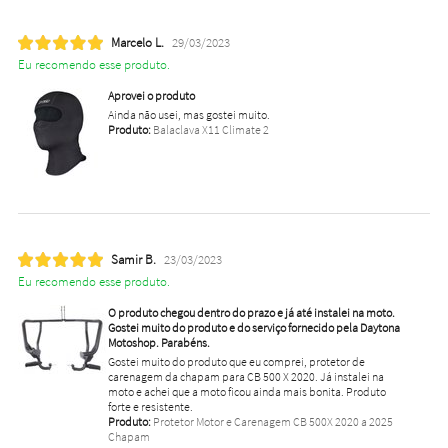
Marcelo L.
29/03/2023
Eu recomendo esse produto.
Aprovei o produto
Ainda não usei, mas gostei muito.
Produto:
Balaclava X11 Climate 2
Samir B.
23/03/2023
Eu recomendo esse produto.
O produto chegou dentro do prazo e já até instalei na moto.
Gostei muito do produto e do serviço fornecido pela Daytona
Motoshop. Parabéns.
Gostei muito do produto que eu comprei, protetor de
carenagem da chapam para CB 500 X 2020. Já instalei na
moto e achei que a moto ficou ainda mais bonita. Produto
forte e resistente.
Produto:
Protetor Motor e Carenagem CB 500X 2020 a 2025
Chapam