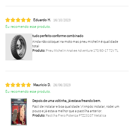
Eduardo H.
16/10/2023
Eu recomendo esse produto.
tudo perfeito conforme combinado
Ainda não coloquei na moto mas pneu michelin é qualidade
total
Produto:
Pneu Michelin Anakee Adventure 170/60-17 72V TL
Mauricio D.
26/06/2023
Eu recomendo esse produto.
Depois de uma voltinha, já estava freando bem.
Fácil de instalar e boa qualidade.\r\nApós instalar, rodei um
pouco e já estava melhor que a pastilha anterior.
Produto:
Pastilha Freio Potenza PTZ231GT Metálica