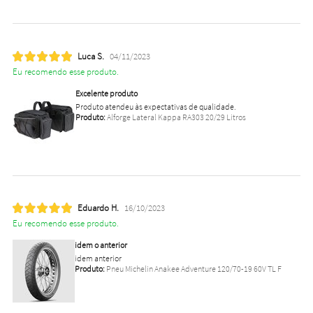
Luca S.
04/11/2023
Eu recomendo esse produto.
Excelente produto
Produto atendeu às expectativas de qualidade.
Produto:
Alforge Lateral Kappa RA303 20/29 Litros
Eduardo H.
16/10/2023
Eu recomendo esse produto.
idem o anterior
idem anterior
Produto:
Pneu Michelin Anakee Adventure 120/70-19 60V TL F