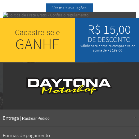
Ver mais avaliações
R$ 15,00
Cadastre-se e
GANHE
DE DESCONTO
Válido para primeira compra e valor
acima de R$ 199,00
Entrega |
Rastrear Pedido
Formas de pagamento