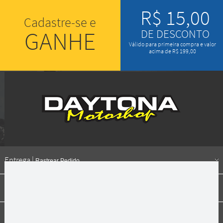
R$ 15,00
Cadastre-se e
GANHE
DE DESCONTO
Válido para primeira compra e valor
acima de R$ 199,00
Entrega |
Rastrear Pedido
Formas de pagamento
Institucional