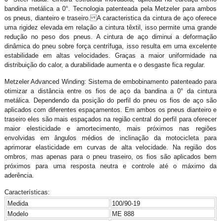
bandina metálica a 0°. Tecnologia patenteada pela Metzeler para ambos
os pneus, dianteiro e traseiro. A caracteristica da cintura de aço oferece
uma rigidez elevada em relação a cintura têxtil, isso permite uma grande
redução no peso dos pneus. A cintura de aço diminui a deformação
dinâmica do pneu sobre força centrífuga, isso resulta em uma excelente
estabilidade em altas velocidades. Graças a maior uniformidade na
distribuição do calor, a durabilidade aumenta e o desgaste fica regular.
Metzeler Advanced Winding: Sistema de embobinamento patenteado para
otimizar a distância entre os fios de aço da bandina a 0° da cintura
metálica. Dependendo da posição do perfil do pneu os fios de aço são
aplicados com diferentes espaçamentos. Em ambos os pneus dianteiro e
traseiro eles são mais espaçados na região central do perfil para oferecer
maior elesticidade e amortecimento, mais próximos nas regiões
envolvidas em ângulos médios de inclinação da motocicleta para
aprimorar elasticidade em curvas de alta velocidade. Na região dos
ombros, mas apenas para o pneu traseiro, os fios são aplicados bem
próximos para uma resposta neutra e controle até o máximo da
aderência.
Características:
Medida
100/90-19
Modelo
ME 888