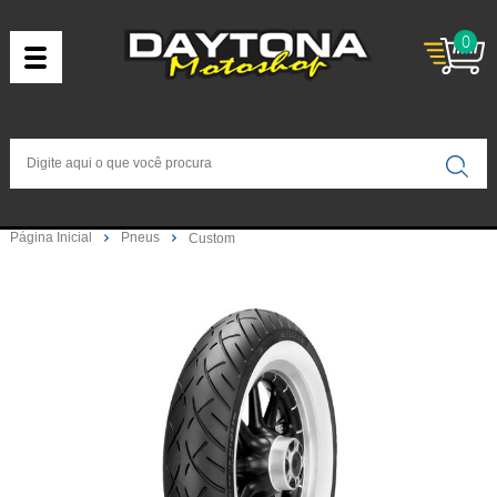
0
Página Inicial
Pneus
Custom