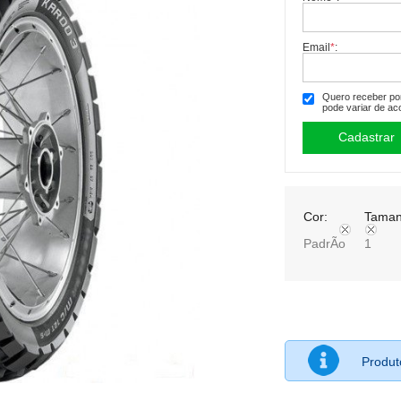
Email
*
:
Quero receber por 
pode variar de ac
Cor:
Taman
PadrÃo
1
Produ