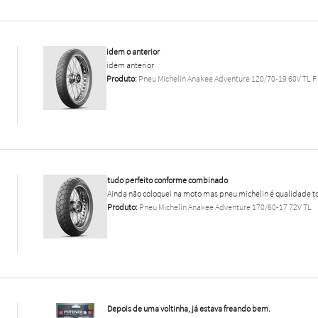
idem o anterior
idem anterior
Produto:
Pneu Michelin Anakee Adventure 120/70-19 60V TL F
tudo perfeito conforme combinado
Ainda não coloquei na moto mas pneu michelin é qualidade to
Produto:
Pneu Michelin Anakee Adventure 170/60-17 72V TL
Depois de uma voltinha, já estava freando bem.