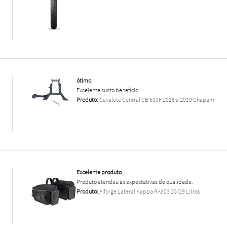
ótimo
Excelente custo benefício
Produto:
Cavalete Central CB 500F 2016 a 2019 Chapam
Excelente produto
Produto atendeu às expectativas de qualidade.
Produto:
Alforge Lateral Kappa RA303 20/29 Litros