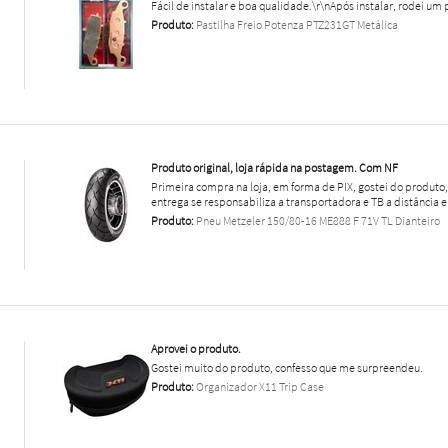
Fácil de instalar e boa qualidade.\r\nApós instalar, rodei um 
Produto:
Pastilha Freio Potenza PTZ231GT Metálica
Produto original, loja rápida na postagem. Com NF
Primeira compra na loja, em forma de PIX, gostei do produt
entrega se responsabiliza a transportadora e TB a distância e
Produto:
Pneu Metzeler 150/80-16 ME888 F 71V TL Dianteiro
Aprovei o produto.
Gostei muito do produto, confesso que me surpreendeu.
Produto:
Organizador X11 Trip Case