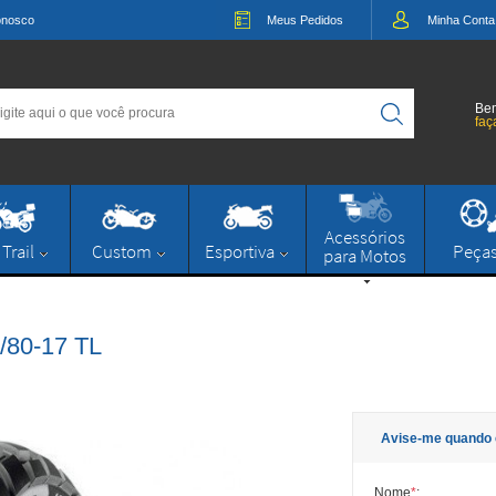
onosco
Meus
Pedidos
Minha
Conta
Bem
faç
Acessórios
 Trail
Custom
Esportiva
Peça
para Motos
/80-17 TL
Avise-me quando 
Nome
*
: