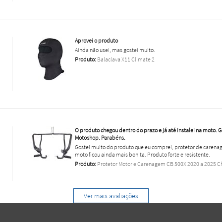
Aprovei o produto
Ainda não usei, mas gostei muito.
Produto:
Balaclava X11 Climate 2
O produto chegou dentro do prazo e já até instalei na moto. 
Motoshop. Parabéns.
Gostei muito do produto que eu comprei, protetor de carenag
moto ficou ainda mais bonita. Produto forte e resistente.
Produto:
Protetor Motor e Carenagem CB 500X 2020 a 2025 
Ver mais avaliações