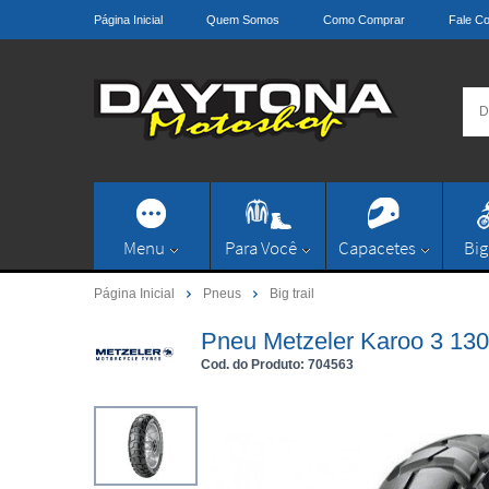
Página Inicial
Quem Somos
Como Comprar
Fale C
Menu
Para Você
Capacetes
Big
Página Inicial
Pneus
Big trail
Pneu Metzeler Karoo 3 130
Cod. do Produto: 704563