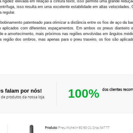
a rigidez elevada em relação a cintura têxtil, isso permite uma grande reduç
ntrífuga, isso resulta em uma excelente estabilidade em altas velocidades. G
 regular.
obinamento patenteado para otimizar a distância entre os fios de aço da ba
ão aplicados com diferentes espaçamentos. Em ambos os pneus dianteiro e
idade e amortecimento, mais próximos nas regiões envolvidas em ângulos médi
Na região dos ombros, mas apenas para o pneu traseiro, os fios são aplic
100%
dos clientes rec
s falam por nós!
 de produtos da nossa loja.
Produto:
Pneu Michelin 90/90-21 Sirac 54T TT