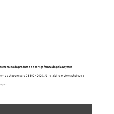
Gostei muito do produto e do serviço fornecido pela Daytona
em da chapam para CB 500 X 2020. Já instalei na moto e achei que a
Chapam