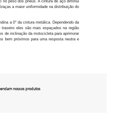
ão no peso dos pneus. A cintura de aço diminui
raças a maior uniformidade na distribuição do
ndina a 0° da cintura metálica. Dependendo da
 traseiro eles são mais espaçados na região
os de inclinação da motocicleta para aprimorar
ados bem próximos para uma resposta neutra e
omendam nossos produtos