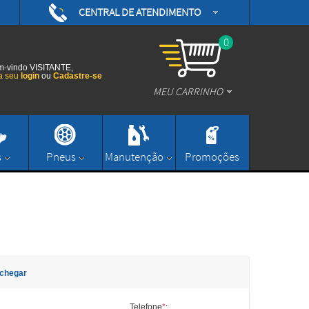
CENTRAL DE ATENDIMENTO
(48) 3626-0593
/daytonamotoshop
0
(48) 3626-0593
/daytonamotos
-vindo VISITANTE,
a seu
login
ou
Cadastre-se
MEU CARRINHO
/daytonamotos
(48) 3626-0593
contato@daytonamotoshop.com.br
s
Pneus
Manutenção
Promoções
Enviar Mensagem
chegar
Telefone
*
: