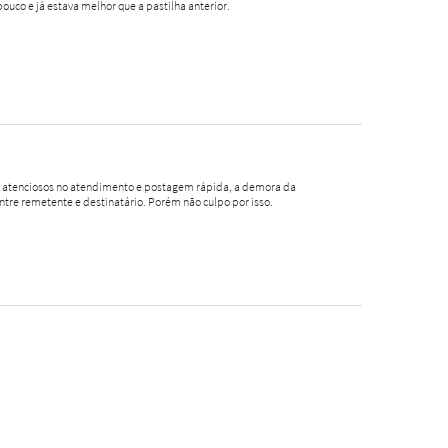
pouco e já estava melhor que a pastilha anterior.
o, atenciosos no atendimento e postagem rápida, a demora da
ntre remetente e destinatário. Porém não culpo por isso.