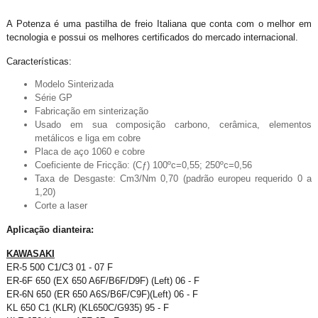
A Potenza é uma pastilha de freio Italiana que conta com o melhor em
tecnologia e possui os melhores certificados do mercado internacional.
Características:
Modelo Sinterizada
Série GP
Fabricação em sinterização
Usado em sua composição carbono, cerâmica, elementos
metálicos e liga em cobre
Placa de aço 1060 e cobre
Coeficiente de Fricção: (Cƒ) 100ºc=0,55; 250ºc=0,56
Taxa de Desgaste: Cm3/Nm 0,70 (padrão europeu requerido 0 a
1,20)
Corte a laser
Aplicação dianteira:
KAWASAKI
ER-5 500 C1/C3 01 - 07 F
ER-6F 650 (EX 650 A6F/B6F/D9F) (Left) 06 - F
ER-6N 650 (ER 650 A6S/B6F/C9F)(Left) 06 - F
KL 650 C1 (KLR) (KL650C/G935) 95 - F