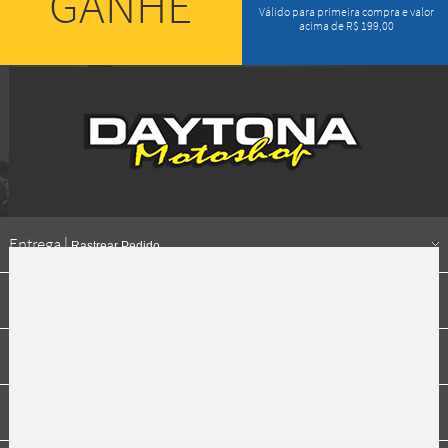
GANHE
Válido para primeira compra e valor
acima de R$ 199,00
Entrega |
Rastrear Pedido
Formas de pagamento
Institucional
Dúvidas