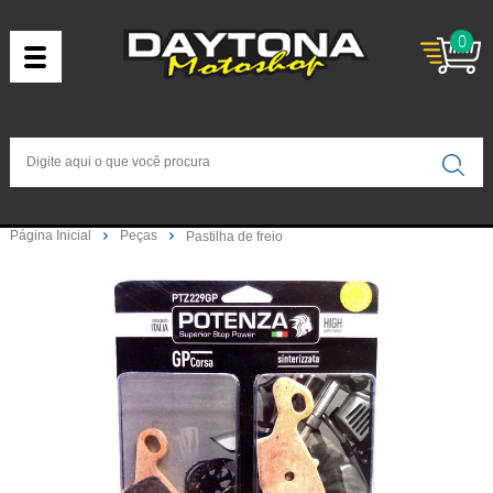
0
Página Inicial
Peças
Pastilha de freio