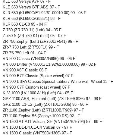
KLE 650 Versys A7F 07 - F
KLE 650 Versys B7F ABS 07 - F
KLR 650 (KL650C/E1.92/61.00010.00) 99 - 05 F
KLR 650 (KL650C/G935/1) 98 - F
KLR 650 C1-C8 95 - 04 F
Z 750 (ZR 750 J1) (Left) 04 - 05 F
Z 750 S (ZR 750 K1) (Left) 05 - 07 F
ZR 750 Zephyr (Left) (ZR750D/F541) 96 - F
ZR-7 750 Left (ZR750F1/) 99 - F
ZR-7S 750 Left 01 - 04 F
VN 800 Classic (VN800A/G986) 96 - 06 F
VN 800 Drifter (VN800C/E1.92/61.00008.00) 99 - 02 F
VN 900 A6F Classic 06 F
VN 900 B7F Classic (Spoke wheel) 07 F
VN 900 BBFA Classic Special Edition/ White wall Wheel 11 - F
VN 900 C7F Custom (cast wheel) 07 F
KLV 1000 (LV 1000 A1H) (Left) 04 - 05 F
GPZ 1100 ABS, Horizont (Left) (ZXT10F/G936) 97 - 98 F
GPZ 1100 E1-E2 (Left) (ZXT10E/G936) 95 - 96 F
ZR 1100 Zephyr (Left) (ZRT1100B/F989) 97 - F
ZR 1100 Zephyr B5 (Zephyr 1000 RS) 02 - F
VN 1500 A1-A11 Vulcan, SE (VNT50A/B/E794) 87 - 99 F
VN 1500 B1-B4,C1-C4 Vulcan 87 - 97 F
VN 1500 Classic (VNT50D/H366) 97 - F