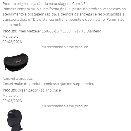
Produto original, loja rápida na postagem. Com NF
Primeira compra na loja, em forma de PIX, gostei do produto, atenciosos no
atendimento e postagem rápida, a demora da entrega se responsabiliza a
transportadora e TB a distância entre remetente e destinatário. Porém não
culpo por isso.
Produto:
Pneu Metzeler 150/80-16 ME888 F 71V TL Dianteiro
Marcelo L.
29/03/2023
Eu recomendo esse produto.
Aprovei o produto.
Gostei muito do produto, confesso que me surpreendeu.
Produto:
Organizador X11 Trip Case
Marcelo L.
29/03/2023
Eu recomendo esse produto.