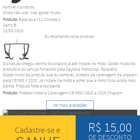
Aprovei o produto
Ainda não usei, mas gostei muito.
Produto:
Balaclava X11 Climate 2
Samir B.
23/03/2023
Eu recomendo esse produto.
O produto chegou dentro do prazo e já até instalei na moto. Gostei muito do
produto e do serviço fornecido pela Daytona Motoshop. Parabéns.
Gostei muito do produto que eu comprei, protetor de carenagem da chapam
para CB 500 X 2020. Já instalei na moto e achei que a moto ficou ainda mais
bonita. Produto forte e resistente.
Produto:
Protetor Motor e Carenagem CB 500X 2020 a 2025 Chapam
Ver mais avaliações
R$ 15,00
Cadastre-se e
DE DESCONTO