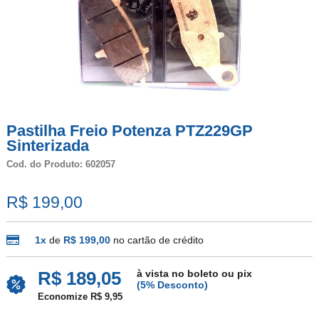
Pastilha Freio Potenza PTZ229GP
Sinterizada
Cod. do Produto: 602057
R$ 199,00
1x
de
R$ 199,00
no cartão de crédito
à vista no boleto ou pix
R$ 189,05
(5% Desconto)
Economize R$ 9,95