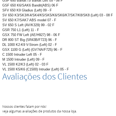
GSF 650 Bandit /S Bandit Left 05 - 06 F
GSF 650 K6/SAK6 Bandit(ABS) 06 F
SFV 650 K9 Gladius (Left) 09 - F
SV 650 K3/SK3/K4/SK4/K5/SK5/K6/SK6/K7/SK7/K8/SK8 (Left) 03 - 08 F
SV 650 K7/SAK7 ABS model 07 - F
SV 650 S Left (AV/K329) 99 - 02 F
GSR 750 L1 (Left) 11 - F
GSX 750 FW Left (AE/H927) 98 - 06 F
DR 800 ST Big (SR43B/F723) 96 - F
DL 1000 K2-K9 V-Strom (Left) 02 - F
GSX 1100 G (Left) (GV74A/F725) 96 - F
C 1500 Intruder Left 05 - F
M 1500 Intruder (Left) 09 - F
VL 1500 K2/K3 (Left) 02 - 03 F
VL 1500 K5/K6 (C1500) Intruder (Left) 05 - F
Avaliações dos Clientes
Nossos clientes falam por nós!
veja algumas avaliações de produtos da nossa loja.