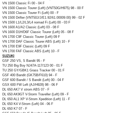
VN 1500 Classic Fi 00 - 04 F
VN 1500 Classic Tourer (Left) (VNT50G/H975) 98 - 00 F
VN 1500 Classic Tourer Fi (Left) 00 - F
VN 1500 Drifter (VNT50J/J/E1.92/61.00009.00) 99 - 02 F
VN 1500 L1/L2/L3/L4 nomad Fi (Left) 00 - 03 F
VN 1600 A1/A2 Classic (Left) 03 - 08 F
VN 1600 D1H/D6F Classic Tourer (Left) 05 - 08 F
VN 1700 C9F Classic Tourer (Left) 09 F
VN 1700 DAF Classic Tourer ABS (Left) 10 - F
VN 1700 E9F Classic (Left) 09 F
VN 1700 FAF Classic ABS (Left) 10 - F
SUZUKI
GSF 250 VS, S Bandit 95 - F
TU 250 Big Boy NJ47A-117/123 00 - 01 F
TU 250 GY/GBK1 Grass Tracker 00 - 01 F
GSF 400 Bandit (GK75B/F610) 94 - F
GSF 600 Bandit / S Bandit (Left) 00 - 04 F
GSX 600 FW Left (AJ/H928) 98 - 06 F
DL 650 AK7 V strom ABS 07 - F
DL 650 AK9GT V-Storm Traveller (Left) 09 - F
DL 650 AL1 XP V-Strom Xpedition (Left) 11 - F
DL 650 K4 V-Strom (Left) 04 - 06 F
DL 650 K7 07 - F