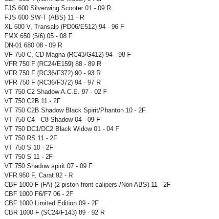
FJS 600 Silverwing Scooter 01 - 09 R
FJS 600 SW-T (ABS) 11 - R
XL 600 V, Transalp (PD06/E512) 94 - 96 F
FMX 650 (5/6) 05 - 08 F
DN-01 680 08 - 09 R
VF 750 C, CD Magna (RC43/G412) 94 - 98 F
VFR 750 F (RC24/E159) 88 - 89 R
VFR 750 F (RC36/F372) 90 - 93 R
VFR 750 F (RC36/F372) 94 - 97 R
VT 750 C2 Shadow A.C.E. 97 - 02 F
VT 750 C2B 11 - 2F
VT 750 C2B Shadow Black Spirit/Phanton 10 - 2F
VT 750 C4 - C8 Shadow 04 - 09 F
VT 750 DC1/DC2 Black Widow 01 - 04 F
VT 750 RS 11 - 2F
VT 750 S 10 - 2F
VT 750 S 11 - 2F
VT 750 Shadow spirit 07 - 09 F
VFR 950 F, Carat 92 - R
CBF 1000 F (FA) (2 piston front calipers /Non ABS) 11 - 2F
CBF 1000 F6/F7 06 - 2F
CBF 1000 Limited Edition 09 - 2F
CBR 1000 F (SC24/F143) 89 - 92 R