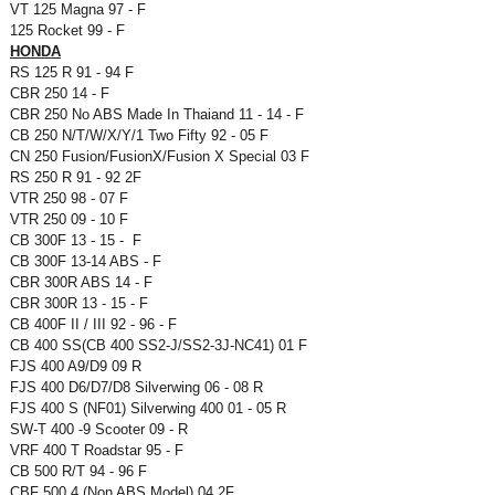
VT 125 Magna 97 - F
125 Rocket 99 - F
HONDA
RS 125 R 91 - 94 F
CBR 250 14 - F
CBR 250 No ABS Made In Thaiand 11 - 14 - F
CB 250 N/T/W/X/Y/1 Two Fifty 92 - 05 F
CN 250 Fusion/FusionX/Fusion X Special 03 F
RS 250 R 91 - 92 2F
VTR 250 98 - 07 F
VTR 250 09 - 10 F
CB 300F 13 - 15 - F
CB 300F 13-14 ABS - F
CBR 300R ABS 14 - F
CBR 300R 13 - 15 - F
CB 400F II / III 92 - 96 - F
CB 400 SS(CB 400 SS2-J/SS2-3J-NC41) 01 F
FJS 400 A9/D9 09 R
FJS 400 D6/D7/D8 Silverwing 06 - 08 R
FJS 400 S (NF01) Silverwing 400 01 - 05 R
SW-T 400 -9 Scooter 09 - R
VRF 400 T Roadstar 95 - F
CB 500 R/T 94 - 96 F
CBF 500 4 (Non ABS Model) 04 2F