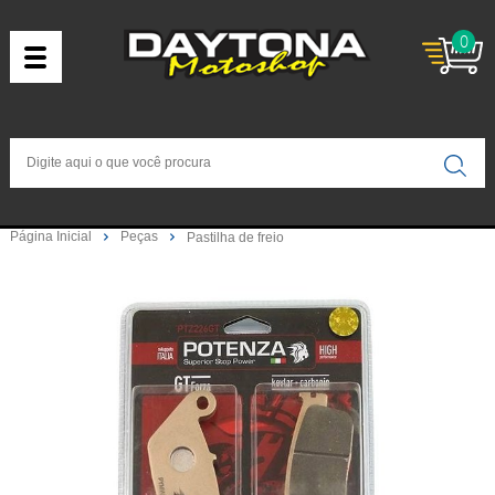
0
Página Inicial
Peças
Pastilha de freio