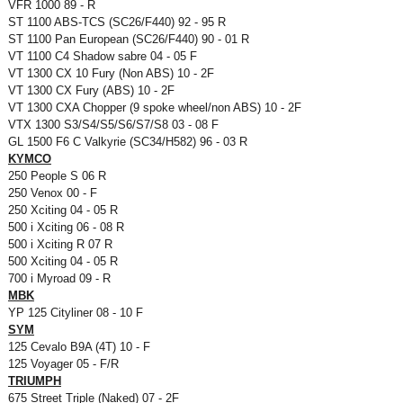
VFR 1000 89 - R
ST 1100 ABS-TCS (SC26/F440) 92 - 95 R
ST 1100 Pan European (SC26/F440) 90 - 01 R
VT 1100 C4 Shadow sabre 04 - 05 F
VT 1300 CX 10 Fury (Non ABS) 10 - 2F
VT 1300 CX Fury (ABS) 10 - 2F
VT 1300 CXA Chopper (9 spoke wheel/non ABS) 10 - 2F
VTX 1300 S3/S4/S5/S6/S7/S8 03 - 08 F
GL 1500 F6 C Valkyrie (SC34/H582) 96 - 03 R
KYMCO
250 People S 06 R
250 Venox 00 - F
250 Xciting 04 - 05 R
500 i Xciting 06 - 08 R
500 i Xciting R 07 R
500 Xciting 04 - 05 R
700 i Myroad 09 - R
MBK
YP 125 Cityliner 08 - 10 F
SYM
125 Cevalo B9A (4T) 10 - F
125 Voyager 05 - F/R
TRIUMPH
675 Street Triple (Naked) 07 - 2F