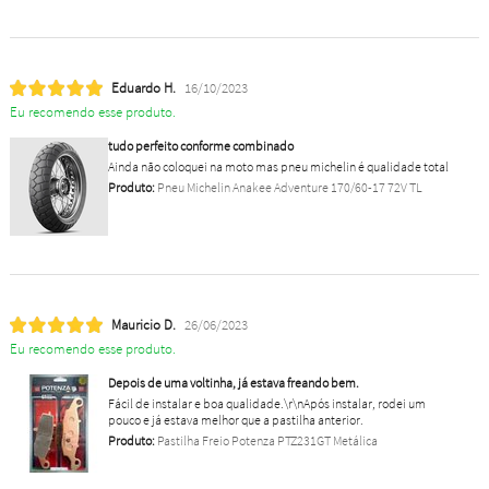
Eduardo H.
16/10/2023
Eu recomendo esse produto.
tudo perfeito conforme combinado
Ainda não coloquei na moto mas pneu michelin é qualidade total
Produto:
Pneu Michelin Anakee Adventure 170/60-17 72V TL
Mauricio D.
26/06/2023
Eu recomendo esse produto.
Depois de uma voltinha, já estava freando bem.
Fácil de instalar e boa qualidade.\r\nApós instalar, rodei um
pouco e já estava melhor que a pastilha anterior.
Produto:
Pastilha Freio Potenza PTZ231GT Metálica