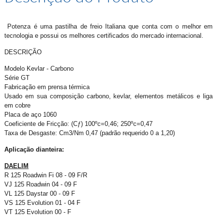
Potenza é uma pastilha de freio Italiana que conta com o melhor em
tecnologia e possui os melhores certificados do mercado internacional.
DESCRIÇÃO
Modelo Kevlar - Carbono
Série GT
Fabricação em prensa térmica
Usado em sua composição carbono, kevlar, elementos metálicos e liga
em cobre
Placa de aço 1060
Coeficiente de Fricção: (Cƒ) 100ºc=0,46; 250ºc=0,47
Taxa de Desgaste: Cm3/Nm 0,47 (padrão requerido 0 a 1,20)
Aplicação dianteira:
DAELIM
R 125 Roadwin Fi 08 - 09 F/R
VJ 125 Roadwin 04 - 09 F
VL 125 Daystar 00 - 09 F
VS 125 Evolution 01 - 04 F
VT 125 Evolution 00 - F