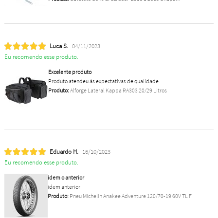
Luca S.
04/11/2023
Eu recomendo esse produto.
Excelente produto
Produto atendeu às expectativas de qualidade.
Produto:
Alforge Lateral Kappa RA303 20/29 Litros
Eduardo H.
16/10/2023
Eu recomendo esse produto.
idem o anterior
idem anterior
Produto:
Pneu Michelin Anakee Adventure 120/70-19 60V TL F