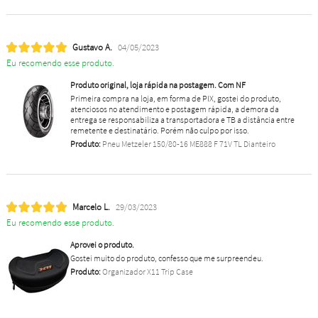
Gustavo A.
04/05/2023
Eu recomendo esse produto.
Produto original, loja rápida na postagem. Com NF
Primeira compra na loja, em forma de PIX, gostei do produto,
atenciosos no atendimento e postagem rápida, a demora da
entrega se responsabiliza a transportadora e TB a distância entre
remetente e destinatário. Porém não culpo por isso.
Produto:
Pneu Metzeler 150/80-16 ME888 F 71V TL Dianteiro
Marcelo L.
29/03/2023
Eu recomendo esse produto.
Aprovei o produto.
Gostei muito do produto, confesso que me surpreendeu.
Produto:
Organizador X11 Trip Case