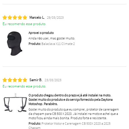
Marcelo L.
29/03/2023
Eu recomendo esse produto.
Aprovei o produto
Ainda não usei, mas gostei muito.
Produto:
Balaclava X11 Climate 2
Samir B.
23/03/2023
Eu recomendo esse produto.
O produto chegou dentro do prazo e já até instalei na moto.
Gostei muito do produto e do serviço fornecido pela Daytona
Motoshop. Parabéns.
Gostei muito do produto que eu comprei, protetor de carenagem
da chapam para CB 500 X 2020. Já instalei na moto e achei que a
moto ficou ainda mais bonita. Produto forte e resistente.
Produto:
Protetor Motor e Carenagem CB 500X 2020 a 2025
Chapam