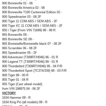
800 Bonneville 01 - 06
800 Bonneville America 02 - 06
800 Bonneville T100 Centennial Edition 02 -
800 Speedmaster 03 - 06 2F
800 Tiger 11 COM ABS / SEM ABS - 2F
800 Tiger XC 11 COM ABS / SEM ABS - 2F
855 i Tiger (From VIN 71699) 98 - 99 R
865 Bonneville 09 -
865 Bonneville SE 09 -
865 Bonnewille/Bonnewille black 07 - 08 2F
865 Scrambler 06 - 08 2F
865 Speedmaster 05 - 2F
900 Adventurer (T309RT/H046) 96 - 01 R
900 Legend TT (T309RT/H046) 99 - 01 R
900 Thunderbird (T309RT/H046) 95 - 04 F/R
900 Thunderbird Sport (TC374/339) 98 - 03 F/R
900 Tiger 99 - 00 R
955 Tiger 01 - 04 R
955 Tiger (Cast wheel model)
from VIN 198875 04 - 06 2F
VICTORY
1634 Hammer 08 - R
1634 King Pin (all models) 08 - R