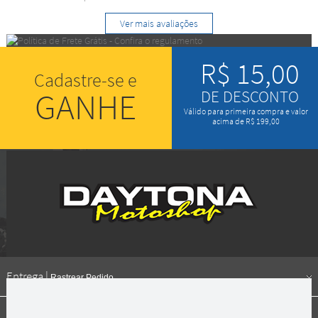
Ver mais avaliações
R$ 15,00
Cadastre-se e
GANHE
DE DESCONTO
Válido para primeira compra e valor
acima de R$ 199,00
Entrega |
Rastrear Pedido
Formas de pagamento