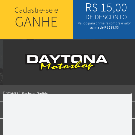
R$ 15,00
Cadastre-se e
GANHE
DE DESCONTO
Válido para primeira compra e valor
acima de R$ 199,00
Entrega |
Rastrear Pedido
Formas de pagamento
Institucional