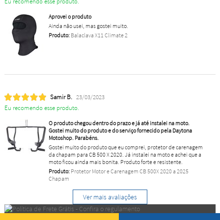
Eu recomendo esse produto.
Aprovei o produto
Ainda não usei, mas gostei muito.
Produto:
Balaclava X11 Climate 2
Samir B.
23/03/2023
Eu recomendo esse produto.
O produto chegou dentro do prazo e já até instalei na moto.
Gostei muito do produto e do serviço fornecido pela Daytona
Motoshop. Parabéns.
Gostei muito do produto que eu comprei, protetor de carenagem
da chapam para CB 500 X 2020. Já instalei na moto e achei que a
moto ficou ainda mais bonita. Produto forte e resistente.
Produto:
Protetor Motor e Carenagem CB 500X 2020 a 2025
Chapam
Ver mais avaliações