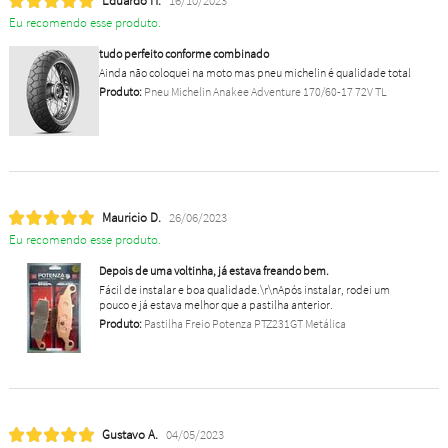
Eduardo H.
16/10/2023
Eu recomendo esse produto.
tudo perfeito conforme combinado
Ainda não coloquei na moto mas pneu michelin é qualidade total
Produto:
Pneu Michelin Anakee Adventure 170/60-17 72V TL
Mauricio D.
26/06/2023
Eu recomendo esse produto.
Depois de uma voltinha, já estava freando bem.
Fácil de instalar e boa qualidade.\r\nApós instalar, rodei um
pouco e já estava melhor que a pastilha anterior.
Produto:
Pastilha Freio Potenza PTZ231GT Metálica
Gustavo A.
04/05/2023