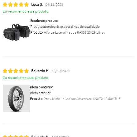
Luca S.
04/11/2023
Eu recomendo esse produto.
Excelente produto
Produto atendeu às expectativas de qualidade.
Produto:
Alforge Lateral Kappa RA303 20/29 Litros
Eduardo H.
16/10/2023
Eu recomendo esse produto.
idem o anterior
idem anterior
Produto:
Pneu Michelin Anakee Adventure 120/70-19 60V TL F