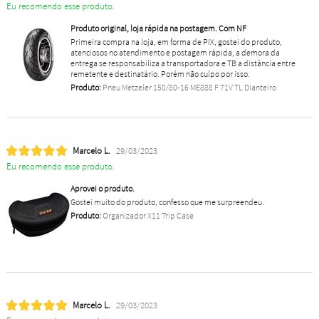
Eu recomendo esse produto.
Produto original, loja rápida na postagem. Com NF
Primeira compra na loja, em forma de PIX, gostei do produto,
atenciosos no atendimento e postagem rápida, a demora da
entrega se responsabiliza a transportadora e TB a distância entre
remetente e destinatário. Porém não culpo por isso.
Produto:
Pneu Metzeler 150/80-16 ME888 F 71V TL Dianteiro
Marcelo L.
29/03/2023
Eu recomendo esse produto.
Aprovei o produto.
Gostei muito do produto, confesso que me surpreendeu.
Produto:
Organizador X11 Trip Case
Marcelo L.
29/03/2023