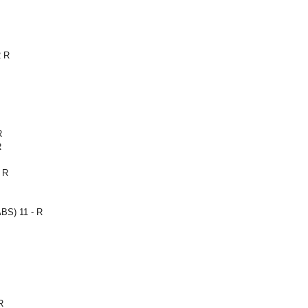
2 R
R
R
 R
ABS) 11 - R
R