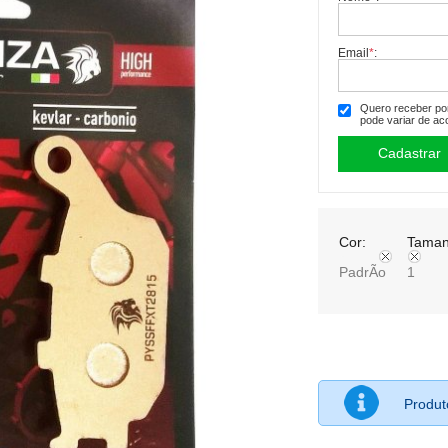
Email
*
:
Quero receber por 
pode variar de ac
Cor:
Taman
PadrÃo
1
Produ