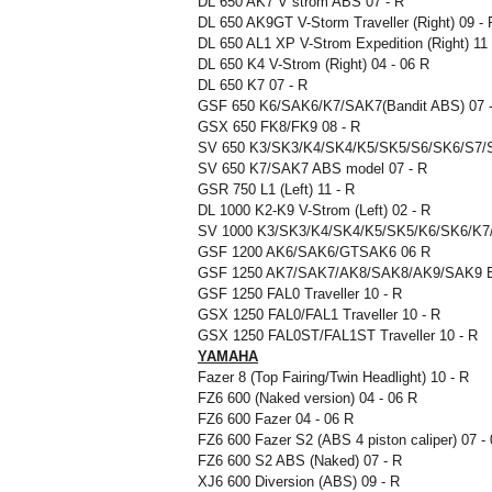
DL 650 AK7 V strom ABS 07 - R
DL 650 AK9GT V-Storm Traveller (Right) 09 - 
DL 650 AL1 XP V-Strom Expedition (Right) 11
DL 650 K4 V-Strom (Right) 04 - 06 R
DL 650 K7 07 - R
GSF 650 K6/SAK6/K7/SAK7(Bandit ABS) 07 
GSX 650 FK8/FK9 08 - R
SV 650 K3/SK3/K4/SK4/K5/SK5/S6/SK6/S7/SK
SV 650 K7/SAK7 ABS model 07 - R
GSR 750 L1 (Left) 11 - R
DL 1000 K2-K9 V-Strom (Left) 02 - R
SV 1000 K3/SK3/K4/SK4/K5/SK5/K6/SK6/K7/
GSF 1200 AK6/SAK6/GTSAK6 06 R
GSF 1250 AK7/SAK7/AK8/SAK8/AK9/SAK9 Ba
GSF 1250 FAL0 Traveller 10 - R
GSX 1250 FAL0/FAL1 Traveller 10 - R
GSX 1250 FAL0ST/FAL1ST Traveller 10 - R
YAMAHA
Fazer 8 (Top Fairing/Twin Headlight) 10 - R
FZ6 600 (Naked version) 04 - 06 R
FZ6 600 Fazer 04 - 06 R
FZ6 600 Fazer S2 (ABS 4 piston caliper) 07 -
FZ6 600 S2 ABS (Naked) 07 - R
XJ6 600 Diversion (ABS) 09 - R