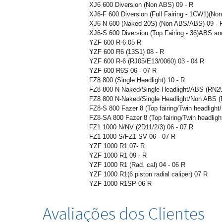
XJ6 600 Diversion (Non ABS) 09 - R
XJ6-F 600 Diversion (Full Fairing - 1CW1)(N
XJ6-N 600 (Naked 20S) (Non ABS/ABS) 09 - 
XJ6-S 600 Diversion (Top Fairing - 36)ABS a
YZF 600 R-6 05 R
YZF 600 R6 (13S1) 08 - R
YZF 600 R-6 (RJ05/E13/0060) 03 - 04 R
YZF 600 R6S 06 - 07 R
FZ8 800 (Single Headlight) 10 - R
FZ8 800 N-Naked/Single Headlight/ABS (RN25
FZ8 800 N-Naked/Single Headlight/Non ABS (
FZ8-S 800 Fazer 8 (Top fairing/Twin headligh
FZ8-SA 800 Fazer 8 (Top fairing/Twin headlig
FZ1 1000 N/NV (2D11/2/3) 06 - 07 R
FZ1 1000 S/FZ1-SV 06 - 07 R
YZF 1000 R1 07- R
YZF 1000 R1 09 - R
YZF 1000 R1 (Rad. cal) 04 - 06 R
YZF 1000 R1(6 piston radial caliper) 07 R
YZF 1000 R1SP 06 R
Avaliações dos Clientes