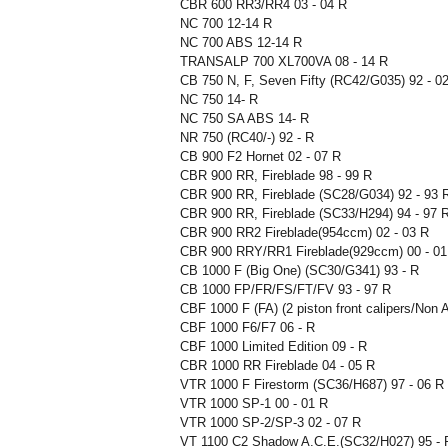
CBR 600 RR3/RR4 03 - 04 R
NC 700 12-14 R
NC 700 ABS 12-14 R
TRANSALP 700 XL700VA 08 - 14 R
CB 750 N, F, Seven Fifty (RC42/G035) 92 - 0
NC 750 14- R
NC 750 SA ABS 14- R
NR 750 (RC40/-) 92 - R
CB 900 F2 Hornet 02 - 07 R
CBR 900 RR, Fireblade 98 - 99 R
CBR 900 RR, Fireblade (SC28/G034) 92 - 93 
CBR 900 RR, Fireblade (SC33/H294) 94 - 97 
CBR 900 RR2 Fireblade(954ccm) 02 - 03 R
CBR 900 RRY/RR1 Fireblade(929ccm) 00 - 01
CB 1000 F (Big One) (SC30/G341) 93 - R
CB 1000 FP/FR/FS/FT/FV 93 - 97 R
CBF 1000 F (FA) (2 piston front calipers/Non 
CBF 1000 F6/F7 06 - R
CBF 1000 Limited Edition 09 - R
CBR 1000 RR Fireblade 04 - 05 R
VTR 1000 F Firestorm (SC36/H687) 97 - 06 R
VTR 1000 SP-1 00 - 01 R
VTR 1000 SP-2/SP-3 02 - 07 R
VT 1100 C2 Shadow A.C.E.(SC32/H027) 95 - 