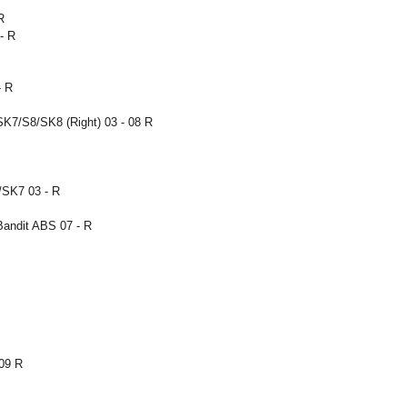
R
 - R
- R
7/S8/SK8 (Right) 03 - 08 R
SK7 03 - R
ndit ABS 07 - R
 09 R