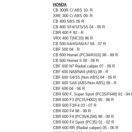
HONDA
CB 300R C/ ABS 10- R
XRE 300 C/ ABS 09- R
CB 400 SBS 05 R
CB 400 SF4/SF5/S5 04 - 05 R
CBR 400 F 92 - R
VRX 400 T(NC33) 96 R
CB 500 A4/A5/A6/A7 04 - 07 R
CBF 500 04 - R
CB 600 Hornet (PC34/K016) 98 - 99 R
CB 600 Hornet S 00 - 06 R
CBF 600 N7 Radial caliper 07 - 09 R
CBF 600 NA8/NA9 (ABS) 08 - R
CBF 600 S4/S5 (Non ABS) 04 - 05 R
CBF 600 SA8 (ABS/Non ABS) 08 - R
CBF 600 04 - 06 R
CBR 600 F, Super Sport (PC25/F648) 91 - 94 
CBR 600 F3 (PC31/H002) 95 - 98 R
CBR 600 F3/F4 03 - 07 R
CBR 600 F4 98 - 99 R
CBR 600 F4 (PC35/K294) 99 - 00 R
CBR 600 F4 Sport (PC35) 01 - 02 R
CBR 600 RR (Radial caliper) 05 - 06 R