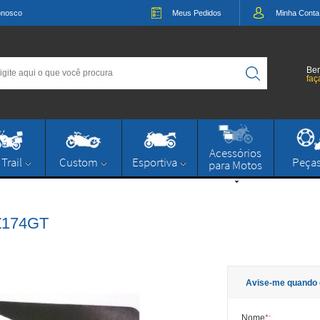
onosco
Meus
Pedidos
Minha
Conta
Bem
faç
Acessórios
 Trail
Custom
Esportiva
Peça
para Motos
TZ174GT
Avise-me quando 
Nome
*
: