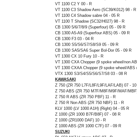
VT 1100 C2 Y 00 - R
VT 1100 C3 Shadow Aero (SC39/K012) 98 - R
VT 1100 C4 Shadow sabre 04 - 05 R
VT 1100 T Shadow (SC32/H027) 98 - R
CB 1300 5/6/7/8/9 (Superfour) 05 - 09 R
CB 1300 A5-A9 (Superfour ABS) 05 - 09 R
CB 1300 F3 03 - 04 R
CB 1300 S5/S6/S7/S8/S9 05 - 09 R
CB 1300 SA5/SA6 Super Bol-Dor 05 - 09 R
VT 1300 CX 10 Fury 10 - R
VT 1300 CXA Chopper (9 spoke wheel/non AB
VT 1300 CXAA Chopper (9 spoke wheel/ABS m
VTX 1300 S3/S4/S5/S6/S7/S8 03 - 08 R
KAWASAKI
Z 750 (ZR 750 L7F/L8F/L9F/LAF/LAB) 07 - 10
Z 750 ABS (ZR 750 M7F/M8F/M9F/MAF/MBF) 
Z 750 R ABS (ZR 750 PBF) 11 - R
Z 750 R Non ABS (ZR 750 NBF) 11 - R
KLV 1000 (LV 1000 A1H) (Right) 04 - 05 R
Z 1000 (ZR 1000 B7F/B8F) 07 - 08 R
Z 1000 (ZR1000 DAF) 10 - R
Z 1000 ABS (ZR 1000 C7F) 07 - 09 R
SUZUKI