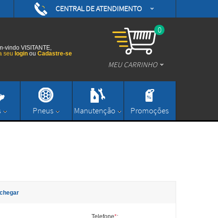
CENTRAL DE ATENDIMENTO
(48) 3626-0593
/daytonamotoshop
0
(48) 3626-0593
/daytonamotos
-vindo VISITANTE,
a seu
login
ou
Cadastre-se
MEU CARRINHO
/daytonamotos
(48) 3626-0593
contato@daytonamotoshop.com.br
s
Pneus
Manutenção
Promoções
Enviar Mensagem
chegar
Telefone
*
: