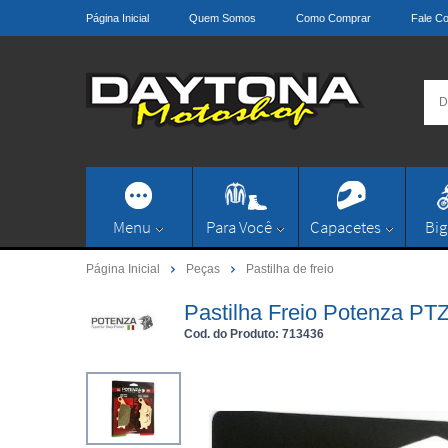
Página Inicial
Quem Somos
Como Comprar
Fale C
Menu
Para Você
Capacetes
Big
Página Inicial
Peças
Pastilha de freio
Pastilha Freio Potenza P
Cod. do Produto: 713436