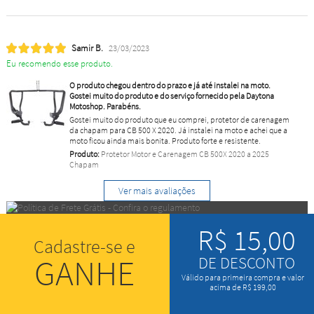
Samir B.
23/03/2023
Eu recomendo esse produto.
O produto chegou dentro do prazo e já até instalei na moto.
Gostei muito do produto e do serviço fornecido pela Daytona
Motoshop. Parabéns.
Gostei muito do produto que eu comprei, protetor de carenagem
da chapam para CB 500 X 2020. Já instalei na moto e achei que a
moto ficou ainda mais bonita. Produto forte e resistente.
Produto:
Protetor Motor e Carenagem CB 500X 2020 a 2025
Chapam
Ver mais avaliações
R$ 15,00
Cadastre-se e
GANHE
DE DESCONTO
Válido para primeira compra e valor
acima de R$ 199,00