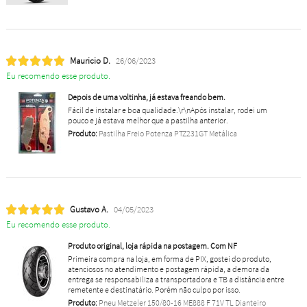
Mauricio D.
26/06/2023
Eu recomendo esse produto.
Depois de uma voltinha, já estava freando bem.
Fácil de instalar e boa qualidade.\r\nApós instalar, rodei um
pouco e já estava melhor que a pastilha anterior.
Produto:
Pastilha Freio Potenza PTZ231GT Metálica
Gustavo A.
04/05/2023
Eu recomendo esse produto.
Produto original, loja rápida na postagem. Com NF
Primeira compra na loja, em forma de PIX, gostei do produto,
atenciosos no atendimento e postagem rápida, a demora da
entrega se responsabiliza a transportadora e TB a distância entre
remetente e destinatário. Porém não culpo por isso.
Produto:
Pneu Metzeler 150/80-16 ME888 F 71V TL Dianteiro