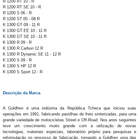
R 1200 RT 10 - R
R 1200 RT SE 10 - R
R 1200 S 06 - R
R 1200 ST 05 - 08 R
K 1300 GT 09 - 11 R
K 1300 GT EE 10 - 11 R
K 1300 GT SE 10 - 11 R
K 1300 R 09 - R
K 1300 R Carbon 12 R
K 1300 R Dynamic SE 11 - 12 R
K 1300 S 09 - R
K 1300 S HP 12 R
K 1300 S Sport 12 - R
Descrição da Marca
A Goldfren é uma indústria da República Tcheca que iniciou suas
operações em 1991, fabricando pastilhas de freio sinterizadas, para uma
grande variedade de motocicletas Street e Off-Road. Nos anos seguintes
teve um crescimento muito grande com a utilização de novas
tecnologias, materiais especiais, laboratório próprio para pesquisas e
reformulação no processo de fabricação, tornando a Goldfren uma das