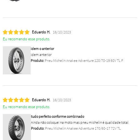
Eduardo H.
16/10/2023
Eu recomendo esse produto.
idem o anterior
idem anterior
Produto:
Pneu Michelin Anakee Adventure 120/70-19 60V TL F
Eduardo H.
16/10/2023
Eu recomendo esse produto.
tudo perfeito conforme combinado
Ainda não coloquei na moto mas pneu michelin é qualidade total
Produto:
Pneu Michelin Anakee Adventure 170/60-17 72V TL