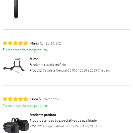
Mario O.
11/10/2024
Eu recomendo esse produto.
ótimo
Excelente custo benefício
Produto:
Cavalete Central CB 500F 2016 a 2019 Chapam
Luca S.
04/11/2023
Eu recomendo esse produto.
Excelente produto
Produto atendeu às expectativas de qualidade.
Produto:
Alforge Lateral Kappa RA303 20/29 Litros