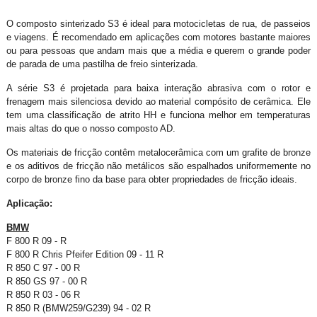
O composto sinterizado S3 é ideal para motocicletas de rua, de passeios
e viagens. É recomendado em aplicações com motores bastante maiores
ou para pessoas que andam mais que a média e querem o grande poder
de parada de uma pastilha de freio sinterizada.
A série S3 é projetada para baixa interação abrasiva com o rotor e
frenagem mais silenciosa devido ao material compósito de cerâmica. Ele
tem uma classificação de atrito HH e funciona melhor em temperaturas
mais altas do que o nosso composto AD.
Os materiais de fricção contêm metalocerâmica com um grafite de bronze
e os aditivos de fricção não metálicos são espalhados uniformemente no
corpo de bronze fino da base para obter propriedades de fricção ideais.
Aplicação:
BMW
F 800 R 09 - R
F 800 R Chris Pfeifer Edition 09 - 11 R
R 850 C 97 - 00 R
R 850 GS 97 - 00 R
R 850 R 03 - 06 R
R 850 R (BMW259/G239) 94 - 02 R