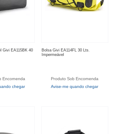
l Givi EA115BK 40
Bolsa Givi EA114FL 30 Lts.
Impermeável
ob Encomenda
Produto Sob Encomenda
uando chegar
Avise-me quando chegar