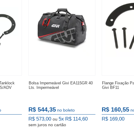
Tanklock
Bolsa Impemeável Givi EA115GR 40
Flange Fixação Pa
GS/ADV
Lts. Impermeável
Givi BF11
R$ 544,35
R$ 160,55
o
no boleto
n
R$ 573,00
5x
R$ 114,60
R$ 169,00
ou
sem juros
no cartão