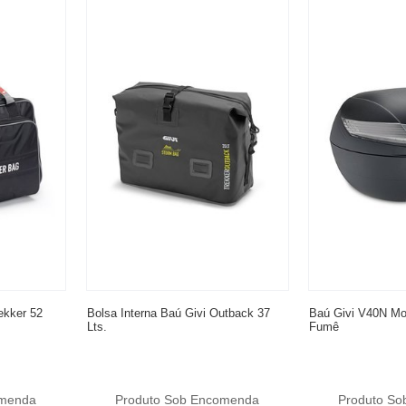
ekker 52
Bolsa Interna Baú Givi Outback 37
Baú Givi V40N Mo
Lts.
Fumê
omenda
Produto Sob Encomenda
Produto S