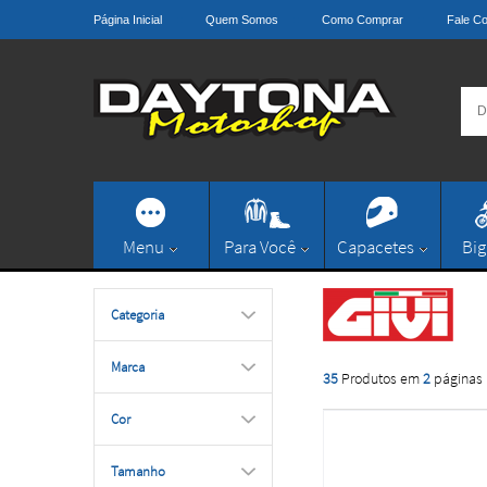
Página Inicial
Quem Somos
Como Comprar
Fale C
Menu
Para Você
Capacetes
Big
Categoria
Marca
35
Produtos em
2
páginas
Cor
Tamanho