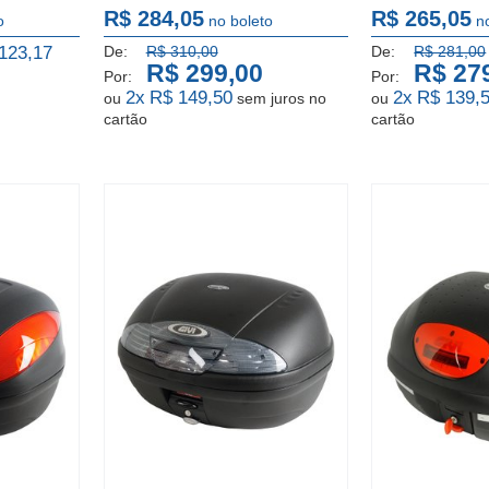
R$ 284,05
R$ 265,05
o
no boleto
n
123,17
De:
R$ 310,00
De:
R$ 281,00
R$ 299,00
R$ 27
Por:
Por:
2x
R$ 149,50
2x
R$ 139,
ou
sem juros
no
ou
cartão
cartão