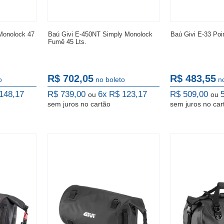
Monolock 47
Baú Givi E-450NT Simply Monolock
Baú Givi E-33 Poi
Fumê 45 Lts.
R$ 702,05
R$ 483,55
o
no boleto
n
148,17
R$ 739,00
6x
R$ 123,17
R$ 509,00
ou
ou
sem juros
no cartão
sem juros
no car