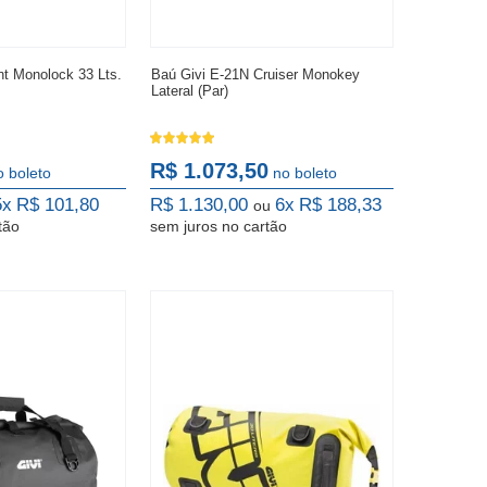
nt Monolock 33 Lts.
Baú Givi E-21N Cruiser Monokey
Lateral (Par)
R$ 1.073,50
o boleto
no boleto
5x
R$ 101,80
R$ 1.130,00
6x
R$ 188,33
ou
tão
sem juros
no cartão