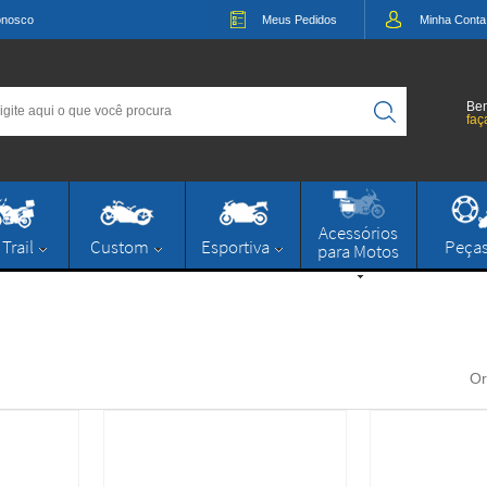
onosco
Meus
Pedidos
Minha
Conta
Bem
faç
Acessórios
 Trail
Custom
Esportiva
Peça
para Motos
Or