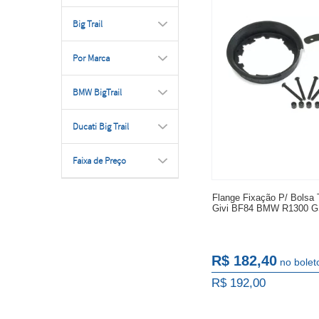
Big Trail
Por Marca
BMW BigTrail
Ducati Big Trail
Faixa de Preço
Flange Fixação P/ Bolsa 
Givi BF84 BMW R1300 
R$ 182,40
no bolet
R$ 192,00