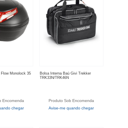
 Flow Monolock 35
Bolsa Interna Baú Givi Trekker
TRK33N/TRK46N
ob Encomenda
Produto Sob Encomenda
uando chegar
Avise-me quando chegar