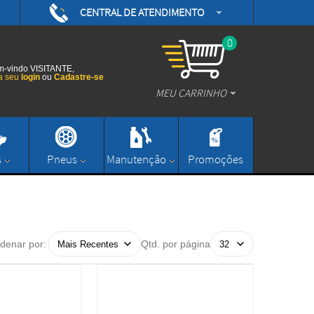
CENTRAL DE ATENDIMENTO
(48) 3626-0593
/daytonamotoshop
0
(48) 3626-0593
/daytonamotos
-vindo VISITANTE,
a seu
login
ou
Cadastre-se
MEU CARRINHO
/daytonamotos
(48) 3626-0593
contato@daytonamotoshop.com.br
s
Pneus
Manutenção
Promoções
Enviar Mensagem
denar por:
Qtd. por página