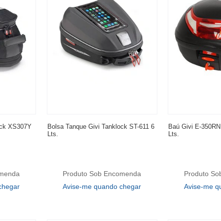
ock XS307Y
Bolsa Tanque Givi Tanklock ST-611 6
Baú Givi E-350RN
Lts.
Lts.
omenda
Produto Sob Encomenda
Produto S
chegar
Avise-me quando chegar
Avise-me q