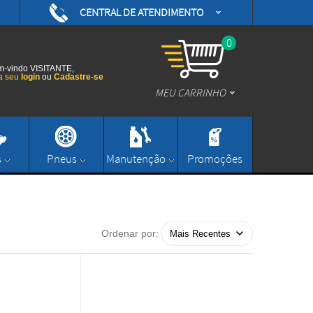
CENTRAL DE ATENDIMENTO
(48) 3626-0593
/daytonamotoshop
0
(48) 3626-0593
/daytonamotos
-vindo VISITANTE,
a seu
login
ou
Cadastre-se
MEU CARRINHO
/daytonamotos
(48) 3626-0593
contato@daytonamotoshop.com.br
s
Pneus
Manutenção
Promoções
Enviar Mensagem
Ordenar por: