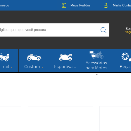
onosco
Meus
Pedidos
Minha
Conta
Bem
faç
Acessórios
 Trail
Custom
Esportiva
Peça
para Motos