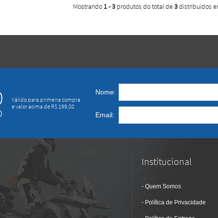
Mostrando
1 - 3
produtos do total de
3
distribuídos 
0
Nome:
Válido para primeira compra
e valor acima de R$ 199,00
O
Email:
Institucional
Quem Somos
Política de Privacidade