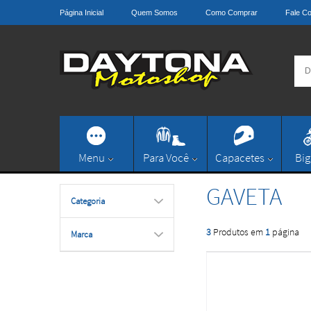
Página Inicial
Quem Somos
Como Comprar
Fale C
Menu
Para Você
Capacetes
Big
GAVETA
Categoria
3
Produtos em
1
página
Marca