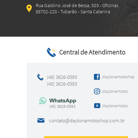
Rua Galdino José de Bessa, 503 - Oficinas
88702-220 - Tubarão - Santa Catarina
Central de Atendimento
(48) 3626-0593
/daytonamotoshop
(48) 3626-0593
/daytonamotos
/daytonamotos
(48) 3626-0593
contato@daytonamotoshop.com.br