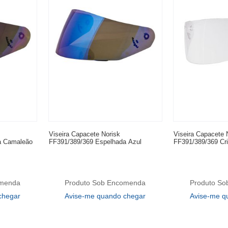
Viseira Capacete Norisk
Viseira Capacete 
a Camaleão
FF391/389/369 Espelhada Azul
FF391/389/369 Cris
omenda
Produto Sob Encomenda
Produto S
chegar
Avise-me quando chegar
Avise-me q