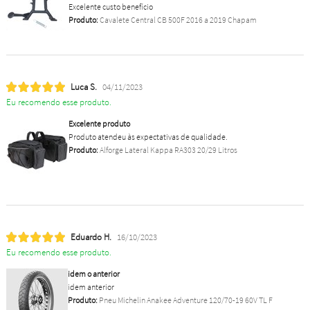
Excelente custo benefício
Produto:
Cavalete Central CB 500F 2016 a 2019 Chapam
Luca S.
04/11/2023
Eu recomendo esse produto.
Excelente produto
Produto atendeu às expectativas de qualidade.
Produto:
Alforge Lateral Kappa RA303 20/29 Litros
Eduardo H.
16/10/2023
Eu recomendo esse produto.
idem o anterior
idem anterior
Produto:
Pneu Michelin Anakee Adventure 120/70-19 60V TL F