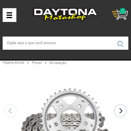
0
Página Inicial
Peças
Kit relação