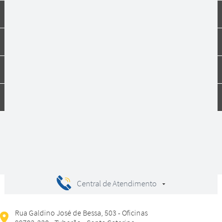
Formas de pagamento
Institucional
Dúvidas
Compras
Central de Atendimento
Rua Galdino José de Bessa, 503 - Oficinas