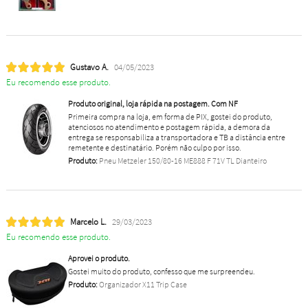
Gustavo A.
04/05/2023
Eu recomendo esse produto.
Produto original, loja rápida na postagem. Com NF
Primeira compra na loja, em forma de PIX, gostei do produto,
atenciosos no atendimento e postagem rápida, a demora da
entrega se responsabiliza a transportadora e TB a distância entre
remetente e destinatário. Porém não culpo por isso.
Produto:
Pneu Metzeler 150/80-16 ME888 F 71V TL Dianteiro
Marcelo L.
29/03/2023
Eu recomendo esse produto.
Aprovei o produto.
Gostei muito do produto, confesso que me surpreendeu.
Produto:
Organizador X11 Trip Case