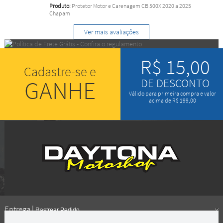
Produto:
Protetor Motor e Carenagem CB 500X 2020 a 2025
Chapam
Ver mais avaliações
R$ 15,00
Cadastre-se e
GANHE
DE DESCONTO
Válido para primeira compra e valor
acima de R$ 199,00
Entrega |
Rastrear Pedido