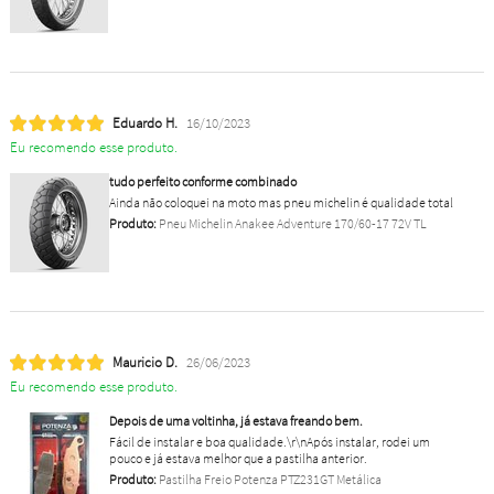
Eduardo H.
16/10/2023
Eu recomendo esse produto.
tudo perfeito conforme combinado
Ainda não coloquei na moto mas pneu michelin é qualidade total
Produto:
Pneu Michelin Anakee Adventure 170/60-17 72V TL
Mauricio D.
26/06/2023
Eu recomendo esse produto.
Depois de uma voltinha, já estava freando bem.
Fácil de instalar e boa qualidade.\r\nApós instalar, rodei um
pouco e já estava melhor que a pastilha anterior.
Produto:
Pastilha Freio Potenza PTZ231GT Metálica