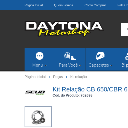
Página Inicial
Quem Somos
Como Comprar
Fale C
Menu
Para Você
Capacetes
Big
Página Inicial
Peças
Kit relação
Kit Relação CB 650/CBR 
Cod. do Produto: 702698