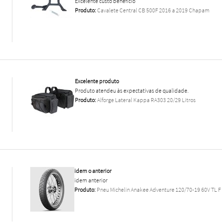
Excelente custo benefício
Produto:
Cavalete Central CB 500F 2016 a 2019 Chapam
Excelente produto
Produto atendeu às expectativas de qualidade.
Produto:
Alforge Lateral Kappa RA303 20/29 Litros
idem o anterior
idem anterior
Produto:
Pneu Michelin Anakee Adventure 120/70-19 60V TL F