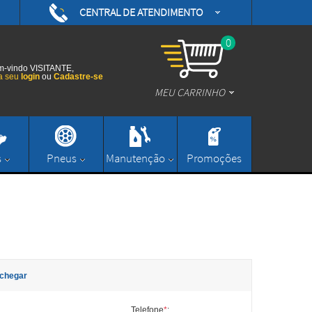
CENTRAL DE ATENDIMENTO
(48) 3626-0593
/daytonamotoshop
0
(48) 3626-0593
/daytonamotos
-vindo VISITANTE,
a seu
login
ou
Cadastre-se
MEU CARRINHO
/daytonamotos
(48) 3626-0593
contato@daytonamotoshop.com.br
s
Pneus
Manutenção
Promoções
Enviar Mensagem
chegar
Telefone
*
: