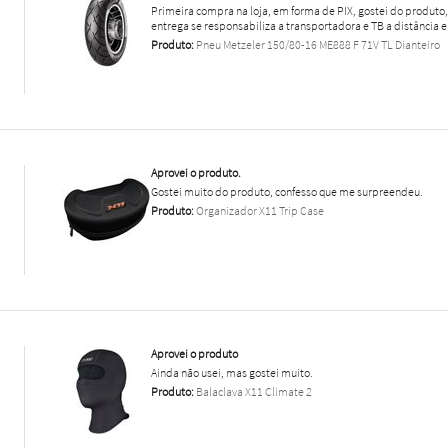
Primeira compra na loja, em forma de PIX, gostei do produt
entrega se responsabiliza a transportadora e TB a distância e
Produto:
Pneu Metzeler 150/80-16 ME888 F 71V TL Dianteiro
Aprovei o produto.
Gostei muito do produto, confesso que me surpreendeu.
Produto:
Organizador X11 Trip Case
Aprovei o produto
Ainda não usei, mas gostei muito.
Produto:
Balaclava X11 Climate 2