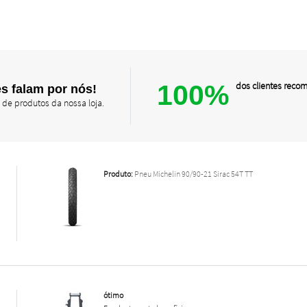
100%
dos clientes rec
s falam por nós!
 de produtos da nossa loja.
Produto:
Pneu Michelin 90/90-21 Sirac 54T TT
ótimo