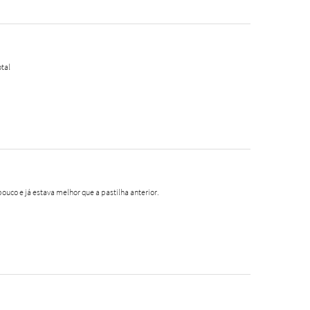
tal
pouco e já estava melhor que a pastilha anterior.