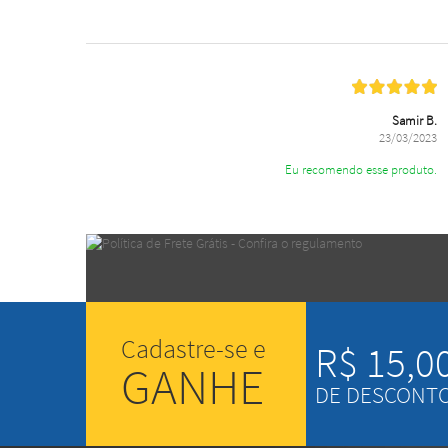
Samir B.
23/03/2023
Eu recomendo esse produto.
Cadastre-se e
R$ 15,0
GANHE
DE DESCONT