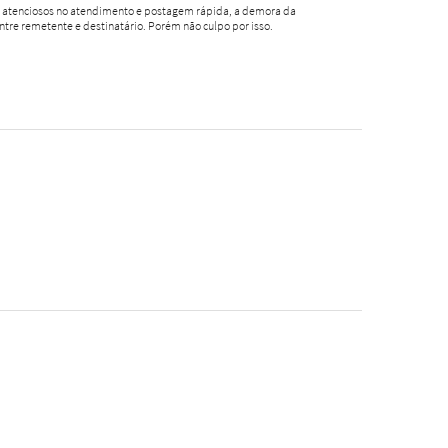
o, atenciosos no atendimento e postagem rápida, a demora da
ntre remetente e destinatário. Porém não culpo por isso.