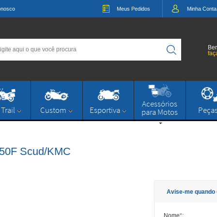
onosco
Meus
Pedidos
Minha
Conta
Bem
faç
Acessórios
 Trail
Custom
Esportiva
Peça
para Motos
650F Scud/KMC
Avise-me quando 
Nome
*
: