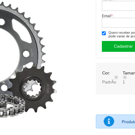
Email
*
:
Quero receber por 
pode variar de ac
Cor:
Taman
PadrÃo
1
Produ