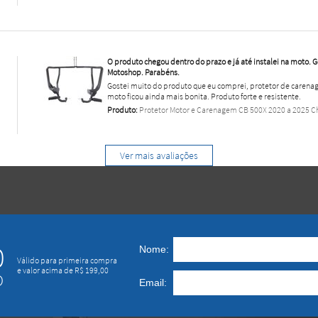
O produto chegou dentro do prazo e já até instalei na moto. 
Motoshop. Parabéns.
Gostei muito do produto que eu comprei, protetor de carenag
moto ficou ainda mais bonita. Produto forte e resistente.
Produto:
Protetor Motor e Carenagem CB 500X 2020 a 2025 
Ver mais avaliações
0
Nome:
Válido para primeira compra
e valor acima de R$ 199,00
O
Email: