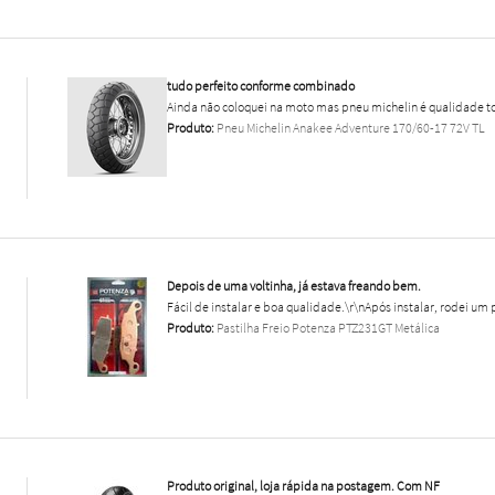
tudo perfeito conforme combinado
Ainda não coloquei na moto mas pneu michelin é qualidade to
Produto:
Pneu Michelin Anakee Adventure 170/60-17 72V TL
Depois de uma voltinha, já estava freando bem.
Fácil de instalar e boa qualidade.\r\nApós instalar, rodei um 
Produto:
Pastilha Freio Potenza PTZ231GT Metálica
Produto original, loja rápida na postagem. Com NF