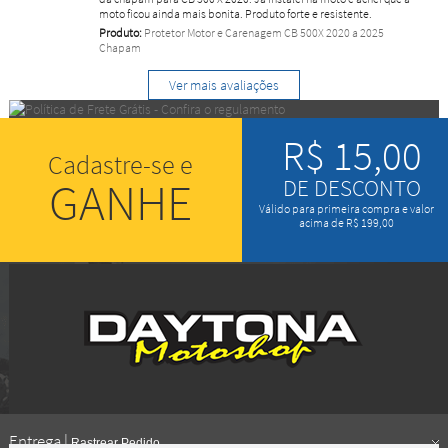
moto ficou ainda mais bonita. Produto forte e resistente.
Produto:
Protetor Motor e Carenagem CB 500X 2020 a 2025
Chapam
Ver mais avaliações
R$ 15,00
Cadastre-se e
GANHE
DE DESCONTO
Válido para primeira compra e valor
acima de R$ 199,00
Entrega |
Rastrear Pedido