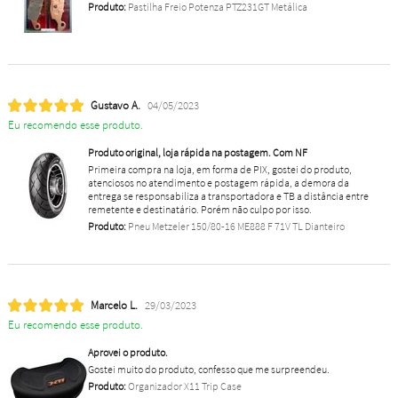
Produto:
Pastilha Freio Potenza PTZ231GT Metálica
Gustavo A.
04/05/2023
Eu recomendo esse produto.
Produto original, loja rápida na postagem. Com NF
Primeira compra na loja, em forma de PIX, gostei do produto,
atenciosos no atendimento e postagem rápida, a demora da
entrega se responsabiliza a transportadora e TB a distância entre
remetente e destinatário. Porém não culpo por isso.
Produto:
Pneu Metzeler 150/80-16 ME888 F 71V TL Dianteiro
Marcelo L.
29/03/2023
Eu recomendo esse produto.
Aprovei o produto.
Gostei muito do produto, confesso que me surpreendeu.
Produto:
Organizador X11 Trip Case