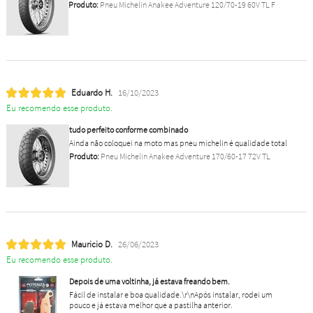
Produto:
Pneu Michelin Anakee Adventure 120/70-19 60V TL F
Eduardo H.
16/10/2023
Eu recomendo esse produto.
tudo perfeito conforme combinado
Ainda não coloquei na moto mas pneu michelin é qualidade total
Produto:
Pneu Michelin Anakee Adventure 170/60-17 72V TL
Mauricio D.
26/06/2023
Eu recomendo esse produto.
Depois de uma voltinha, já estava freando bem.
Fácil de instalar e boa qualidade.\r\nApós instalar, rodei um
pouco e já estava melhor que a pastilha anterior.