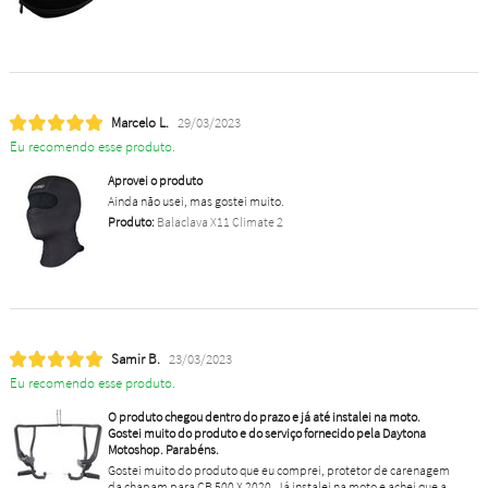
Marcelo L.
29/03/2023
Eu recomendo esse produto.
Aprovei o produto
Ainda não usei, mas gostei muito.
Produto:
Balaclava X11 Climate 2
Samir B.
23/03/2023
Eu recomendo esse produto.
O produto chegou dentro do prazo e já até instalei na moto.
Gostei muito do produto e do serviço fornecido pela Daytona
Motoshop. Parabéns.
Gostei muito do produto que eu comprei, protetor de carenagem
da chapam para CB 500 X 2020. Já instalei na moto e achei que a