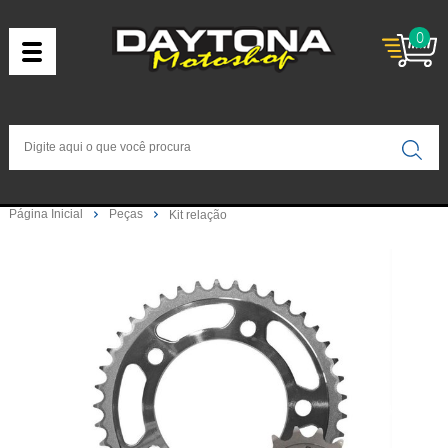
0
Página Inicial
Peças
Kit relação