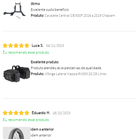
ótimo
Excelente custo benefício
Produto:
Cavalete Central CB 500F 2016 a 2019 Chapam
Luca S.
04/11/2023
Eu recomendo esse produto.
Excelente produto
Produto atendeu às expectativas de qualidade.
Produto:
Alforge Lateral Kappa RA303 20/29 Litros
Eduardo H.
16/10/2023
Eu recomendo esse produto.
idem o anterior
idem anterior