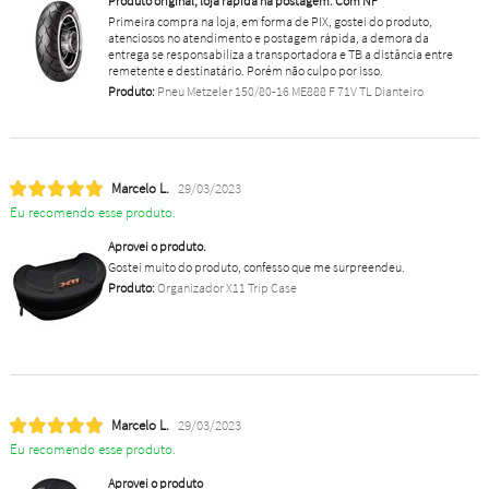
Produto original, loja rápida na postagem. Com NF
Primeira compra na loja, em forma de PIX, gostei do produto,
atenciosos no atendimento e postagem rápida, a demora da
entrega se responsabiliza a transportadora e TB a distância entre
remetente e destinatário. Porém não culpo por isso.
Produto:
Pneu Metzeler 150/80-16 ME888 F 71V TL Dianteiro
Marcelo L.
29/03/2023
Eu recomendo esse produto.
Aprovei o produto.
Gostei muito do produto, confesso que me surpreendeu.
Produto:
Organizador X11 Trip Case
Marcelo L.
29/03/2023
Eu recomendo esse produto.
Aprovei o produto