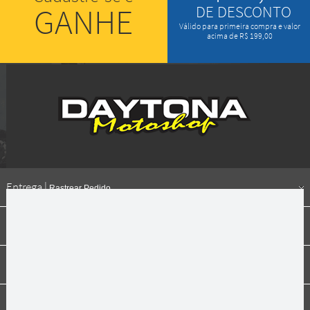
GANHE
DE DESCONTO
Válido para primeira compra e valor
acima de R$ 199,00
Entrega |
Rastrear Pedido
Formas de pagamento
Institucional
Dúvidas