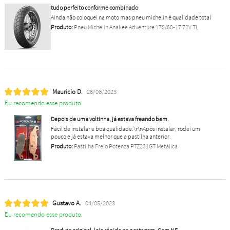
tudo perfeito conforme combinado
Ainda não coloquei na moto mas pneu michelin é qualidade total
Produto:
Pneu Michelin Anakee Adventure 170/60-17 72V TL
Mauricio D.
26/06/2023
Eu recomendo esse produto.
Depois de uma voltinha, já estava freando bem.
Fácil de instalar e boa qualidade.\r\nApós instalar, rodei um
pouco e já estava melhor que a pastilha anterior.
Produto:
Pastilha Freio Potenza PTZ231GT Metálica
Gustavo A.
04/05/2023
Eu recomendo esse produto.