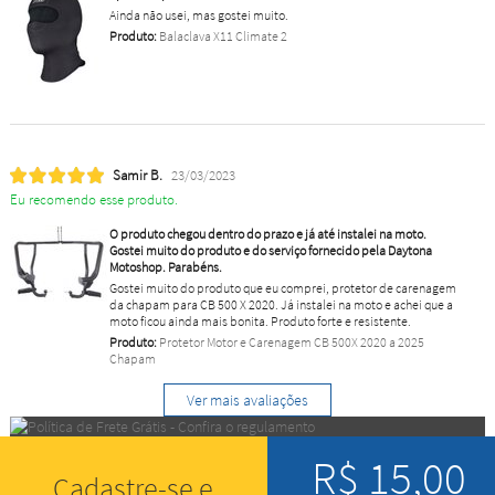
Ainda não usei, mas gostei muito.
Produto:
Balaclava X11 Climate 2
Samir B.
23/03/2023
Eu recomendo esse produto.
O produto chegou dentro do prazo e já até instalei na moto.
Gostei muito do produto e do serviço fornecido pela Daytona
Motoshop. Parabéns.
Gostei muito do produto que eu comprei, protetor de carenagem
da chapam para CB 500 X 2020. Já instalei na moto e achei que a
moto ficou ainda mais bonita. Produto forte e resistente.
Produto:
Protetor Motor e Carenagem CB 500X 2020 a 2025
Chapam
Ver mais avaliações
R$ 15,00
Cadastre-se e