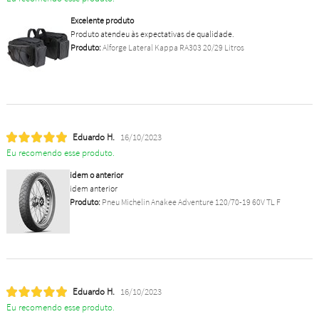
Excelente produto
Produto atendeu às expectativas de qualidade.
Produto:
Alforge Lateral Kappa RA303 20/29 Litros
Eduardo H.
16/10/2023
Eu recomendo esse produto.
idem o anterior
idem anterior
Produto:
Pneu Michelin Anakee Adventure 120/70-19 60V TL F
Eduardo H.
16/10/2023
Eu recomendo esse produto.