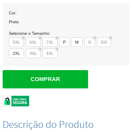
Cor:
Preto
Selecione o Tamanho:
5XL
6XL
7XL
P
M
G
GG
2XL
3XL
4XL
COMPRAR
Descrição do Produto