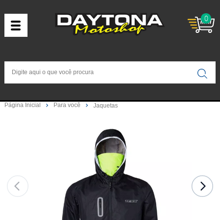
0
Página Inicial
Para você
Jaquetas