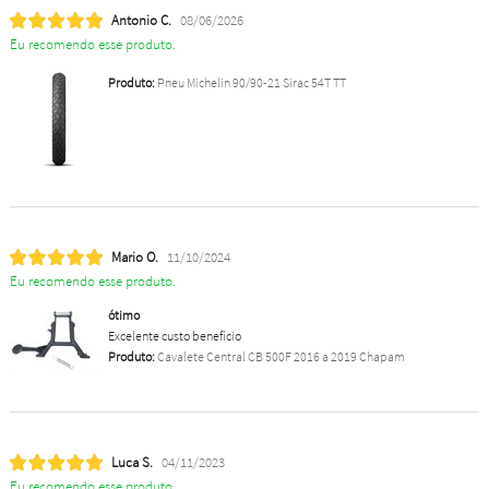
Antonio C.
08/06/2026
Eu recomendo esse produto.
Produto:
Pneu Michelin 90/90-21 Sirac 54T TT
Mario O.
11/10/2024
Eu recomendo esse produto.
ótimo
Excelente custo benefício
Produto:
Cavalete Central CB 500F 2016 a 2019 Chapam
Luca S.
04/11/2023
Eu recomendo esse produto.