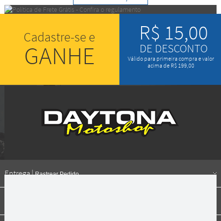
R$ 15,00
Cadastre-se e
GANHE
DE DESCONTO
Válido para primeira compra e valor
acima de R$ 199,00
Entrega |
Rastrear Pedido
Formas de pagamento