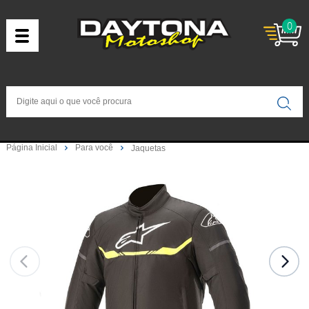
0
Página Inicial
Para você
Jaquetas