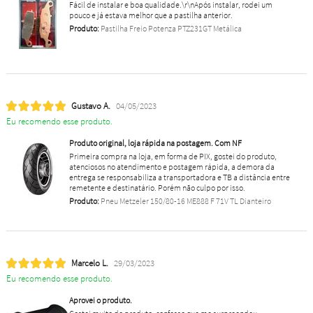
Fácil de instalar e boa qualidade.\r\nApós instalar, rodei um
pouco e já estava melhor que a pastilha anterior.
Produto:
Pastilha Freio Potenza PTZ231GT Metálica
Gustavo A.
04/05/2023
Eu recomendo esse produto.
Produto original, loja rápida na postagem. Com NF
Primeira compra na loja, em forma de PIX, gostei do produto,
atenciosos no atendimento e postagem rápida, a demora da
entrega se responsabiliza a transportadora e TB a distância entre
remetente e destinatário. Porém não culpo por isso.
Produto:
Pneu Metzeler 150/80-16 ME888 F 71V TL Dianteiro
Marcelo L.
29/03/2023
Eu recomendo esse produto.
Aprovei o produto.