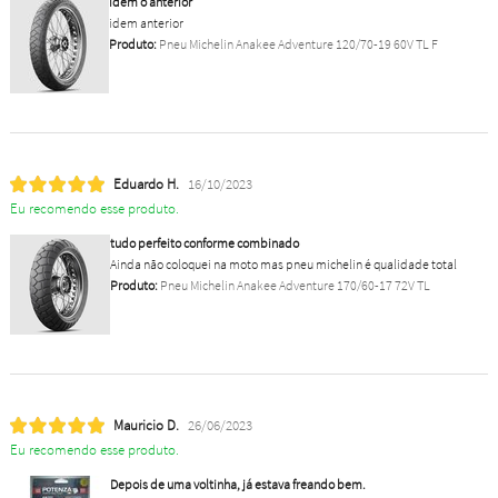
idem o anterior
idem anterior
Produto:
Pneu Michelin Anakee Adventure 120/70-19 60V TL F
Eduardo H.
16/10/2023
Eu recomendo esse produto.
tudo perfeito conforme combinado
Ainda não coloquei na moto mas pneu michelin é qualidade total
Produto:
Pneu Michelin Anakee Adventure 170/60-17 72V TL
Mauricio D.
26/06/2023
Eu recomendo esse produto.
Depois de uma voltinha, já estava freando bem.