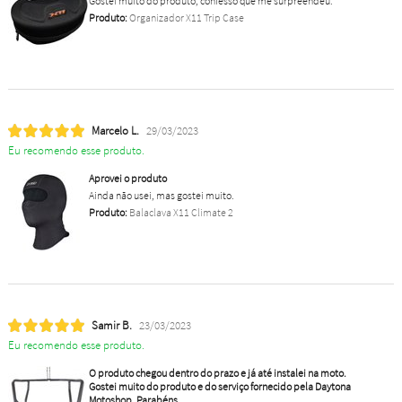
Gostei muito do produto, confesso que me surpreendeu.
Produto:
Organizador X11 Trip Case
Marcelo L.
29/03/2023
Eu recomendo esse produto.
Aprovei o produto
Ainda não usei, mas gostei muito.
Produto:
Balaclava X11 Climate 2
Samir B.
23/03/2023
Eu recomendo esse produto.
O produto chegou dentro do prazo e já até instalei na moto.
Gostei muito do produto e do serviço fornecido pela Daytona
Motoshop. Parabéns.