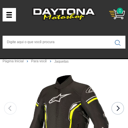
0
Página Inicial
Para você
Jaquetas