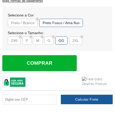
Mais formas de pagamento
Selecione a Cor:
Preto / Branco
Preto Fosco / Ama.fluo
Selecione o Tamanho:
2X6
P
M
G
GG
2XL
COMPRAR