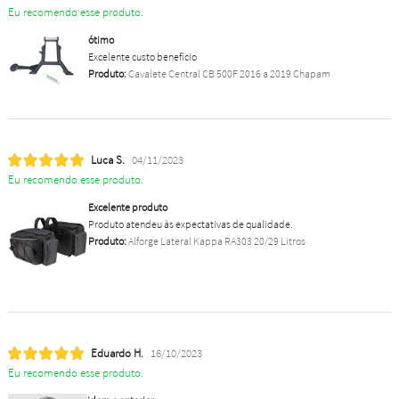
Eu recomendo esse produto.
ótimo
Excelente custo benefício
Produto:
Cavalete Central CB 500F 2016 a 2019 Chapam
Luca S.
04/11/2023
Eu recomendo esse produto.
Excelente produto
Produto atendeu às expectativas de qualidade.
Produto:
Alforge Lateral Kappa RA303 20/29 Litros
Eduardo H.
16/10/2023
Eu recomendo esse produto.