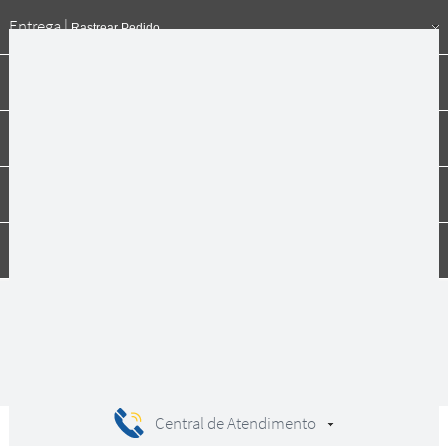
Entrega |
Rastrear Pedido
Formas de pagamento
Institucional
Dúvidas
Compras
Central de Atendimento