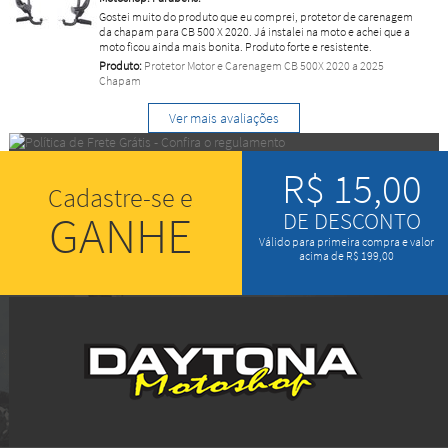
Gostei muito do produto que eu comprei, protetor de carenagem
da chapam para CB 500 X 2020. Já instalei na moto e achei que a
moto ficou ainda mais bonita. Produto forte e resistente.
Produto:
Protetor Motor e Carenagem CB 500X 2020 a 2025
Chapam
Ver mais avaliações
R$ 15,00
Cadastre-se e
GANHE
DE DESCONTO
Válido para primeira compra e valor
acima de R$ 199,00