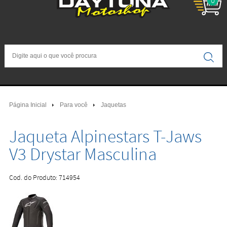
0
Página Inicial
Para você
Jaquetas
Jaqueta Alpinestars T-Jaws
V3 Drystar Masculina
Cod. do Produto: 714954