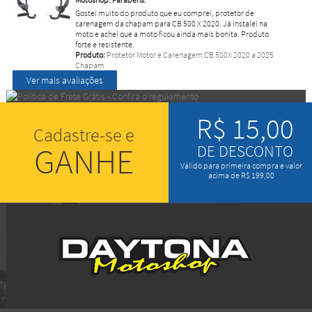
Gostei muito do produto que eu comprei, protetor de
carenagem da chapam para CB 500 X 2020. Já instalei na
moto e achei que a moto ficou ainda mais bonita. Produto
forte e resistente.
Produto:
Protetor Motor e Carenagem CB 500X 2020 a 2025
Chapam
Ver mais avaliações
R$ 15,00
Cadastre-se e
GANHE
DE DESCONTO
Válido para primeira compra e valor
acima de R$ 199,00