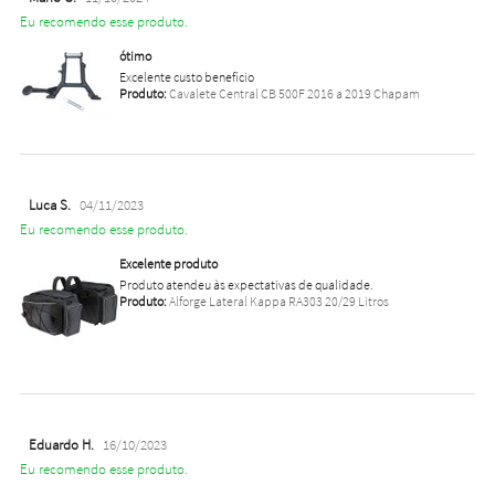
Eu recomendo esse produto.
ótimo
Excelente custo benefício
Produto:
Cavalete Central CB 500F 2016 a 2019 Chapam
Luca S.
04/11/2023
Eu recomendo esse produto.
Excelente produto
Produto atendeu às expectativas de qualidade.
Produto:
Alforge Lateral Kappa RA303 20/29 Litros
Eduardo H.
16/10/2023
Eu recomendo esse produto.