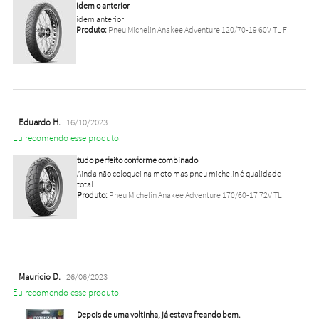
idem o anterior
idem anterior
Produto:
Pneu Michelin Anakee Adventure 120/70-19 60V TL F
Eduardo H.
16/10/2023
Eu recomendo esse produto.
tudo perfeito conforme combinado
Ainda não coloquei na moto mas pneu michelin é qualidade
total
Produto:
Pneu Michelin Anakee Adventure 170/60-17 72V TL
Mauricio D.
26/06/2023
Eu recomendo esse produto.
Depois de uma voltinha, já estava freando bem.