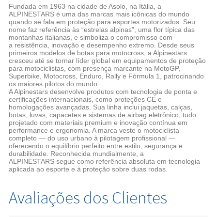
Fundada em 1963 na cidade de Asolo, na Itália, a
ALPINESTARS
é uma das marcas mais icônicas do mundo
quando se fala em proteção para esportes motorizados. Seu
nome faz referência às “estrelas alpinas”, uma flor típica das
montanhas italianas, e simboliza o compromisso com
a resistência, inovação e desempenho extremo. Desde seus
primeiros modelos de botas para motocross, a Alpinestars
cresceu até se tornar líder global em equipamentos de proteção
para motociclistas, com presença marcante na MotoGP,
Superbike, Motocross, Enduro, Rally e Fórmula 1, patrocinando
os maiores pilotos do mundo.
A Alpinestars desenvolve produtos com tecnologia de ponta e
certificações internacionais, como proteções CE e
homologações avançadas. Sua linha inclui jaquetas, calças,
botas, luvas, capacetes e sistemas de airbag eletrônico, tudo
projetado com materiais premium e inovação contínua em
performance e ergonomia. A marca veste o motociclista
completo — do uso urbano à pilotagem profissional —
oferecendo o equilíbrio perfeito entre estilo, segurança e
durabilidade. Reconhecida mundialmente, a
ALPINESTARS
segue como referência absoluta em tecnologia
aplicada ao esporte e à proteção sobre duas rodas.
Avaliações dos Clientes