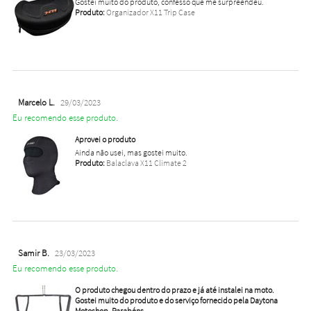
Gostei muito do produto, confesso que me surpreendeu.
Produto:
Organizador X11 Trip Case
Marcelo L.
29/03/2023
Eu recomendo esse produto.
Aprovei o produto
Ainda não usei, mas gostei muito.
Produto:
Balaclava X11 Climate 2
Samir B.
23/03/2023
Eu recomendo esse produto.
O produto chegou dentro do prazo e já até instalei na moto.
Gostei muito do produto e do serviço fornecido pela Daytona
Motoshop. Parabéns.