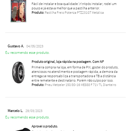
Fácil de instalar e boa qualidade.\r\nApós instalar, rodei um
pouco e já estava melhor que a pastilha anterior.
Produto:
Pastilha Freio Potenza PTZ231GT Metálica
Gustavo A.
04/05/2023
Eu recomendo esse produto.
Produto original, loja rápida na postagem. Com NF
Primeira compra na loja, em forma de PIX, gostei do produto,
atenciosos no atendimento e postagem rápida, a demora da
entrega se responsabiliza a transportadora e TB a distância
entre remetente e destinatário. Porém não culpo por isso.
Produto:
Pneu Metzeler 150/80-16 ME888 F 71V TL Dianteiro
Marcelo L.
29/03/2023
Eu recomendo esse produto.
Aprovei o produto.