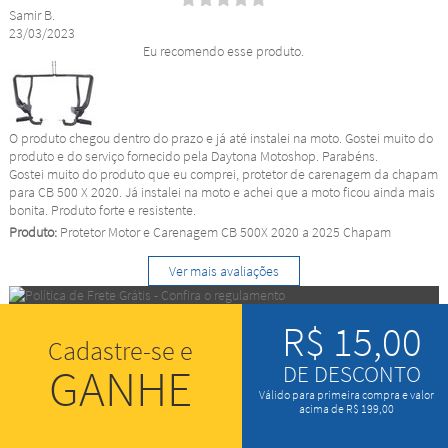
Samir B.
23/03/2023
Eu recomendo esse produto.
O produto chegou dentro do prazo e já até instalei na moto. Gostei muito do
produto e do serviço fornecido pela Daytona Motoshop. Parabéns.
Gostei muito do produto que eu comprei, protetor de carenagem da chapam
para CB 500 X 2020. Já instalei na moto e achei que a moto ficou ainda mais
bonita. Produto forte e resistente.
Produto:
Protetor Motor e Carenagem CB 500X 2020 a 2025 Chapam
Ver mais avaliações
R$ 15,00
Cadastre-se e
GANHE
DE DESCONTO
Válido para primeira compra e valor
acima de R$ 199,00