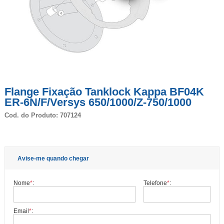
Flange Fixação Tanklock Kappa BF04K
ER-6N/F/Versys 650/1000/Z-750/1000
Cod. do Produto: 707124
Avise-me quando chegar
Nome
*
:
Telefone
*
:
Email
*
: