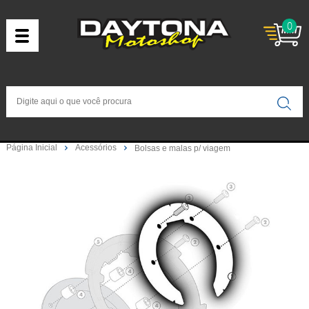
0
Página Inicial
Acessórios
Bolsas e malas p/ viagem