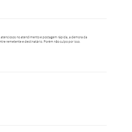
o, atenciosos no atendimento e postagem rápida, a demora da
ntre remetente e destinatário. Porém não culpo por isso.