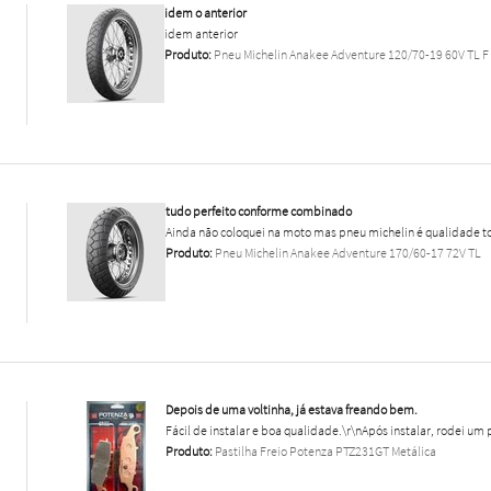
idem o anterior
idem anterior
Produto:
Pneu Michelin Anakee Adventure 120/70-19 60V TL F
tudo perfeito conforme combinado
Ainda não coloquei na moto mas pneu michelin é qualidade to
Produto:
Pneu Michelin Anakee Adventure 170/60-17 72V TL
Depois de uma voltinha, já estava freando bem.
Fácil de instalar e boa qualidade.\r\nApós instalar, rodei um 
Produto:
Pastilha Freio Potenza PTZ231GT Metálica