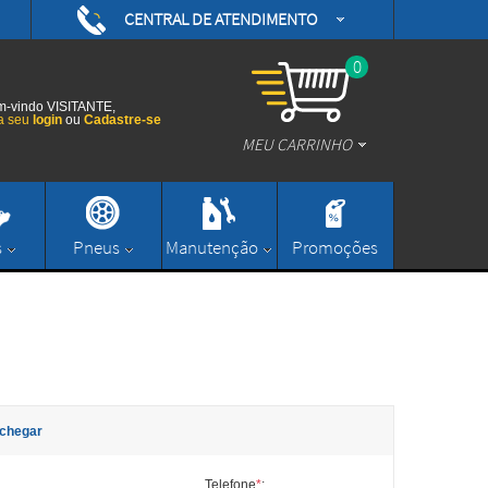
CENTRAL DE ATENDIMENTO
(48) 3626-0593
/daytonamotoshop
0
(48) 3626-0593
/daytonamotos
-vindo VISITANTE,
a seu
login
ou
Cadastre-se
MEU CARRINHO
/daytonamotos
(48) 3626-0593
contato@daytonamotoshop.com.br
s
Pneus
Manutenção
Promoções
Enviar Mensagem
chegar
Telefone
*
: