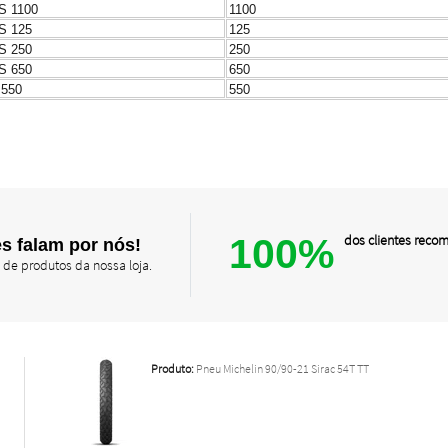
S 1100
1100
S 125
125
S 250
250
S 650
650
 550
550
100%
dos clientes rec
s falam por nós!
 de produtos da nossa loja.
Produto:
Pneu Michelin 90/90-21 Sirac 54T TT