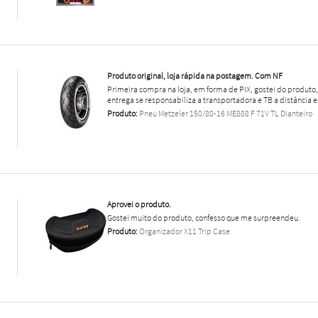
Produto original, loja rápida na postagem. Com NF
Primeira compra na loja, em forma de PIX, gostei do produt
entrega se responsabiliza a transportadora e TB a distância e
Produto:
Pneu Metzeler 150/80-16 ME888 F 71V TL Dianteiro
Aprovei o produto.
Gostei muito do produto, confesso que me surpreendeu.
Produto:
Organizador X11 Trip Case