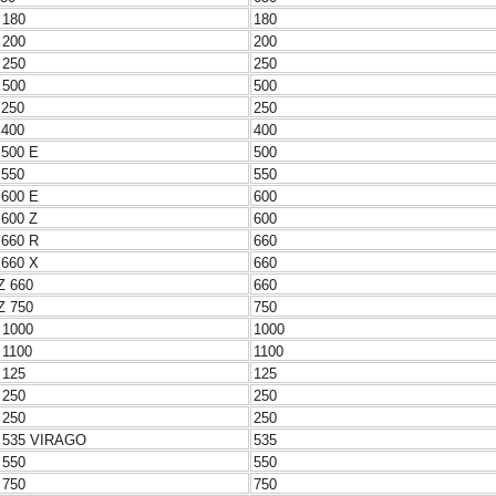
 180
180
 200
200
 250
250
 500
500
 250
250
 400
400
 500 E
500
 550
550
 600 E
600
 600 Z
600
 660 R
660
 660 X
660
Z 660
660
Z 750
750
 1000
1000
 1100
1100
 125
125
 250
250
 250
250
 535 VIRAGO
535
 550
550
 750
750