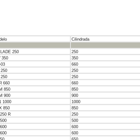
delo
Cilindrada
BLADE 250
250
 350
350
-03
660
 250
250
 250
250
R 660
660
M 850
850
M 900
900
1 1000
1000
X 850
850
 250 R
250
 500
500
 600
600
 600
600
650
650