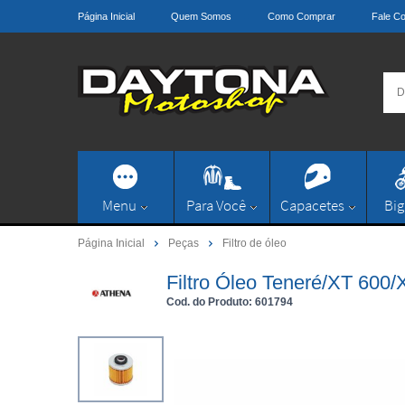
Página Inicial
Quem Somos
Como Comprar
Fale C
Menu
Para Você
Capacetes
Big
Página Inicial
Peças
Filtro de óleo
Filtro Óleo Teneré/XT 600
Cod. do Produto: 601794