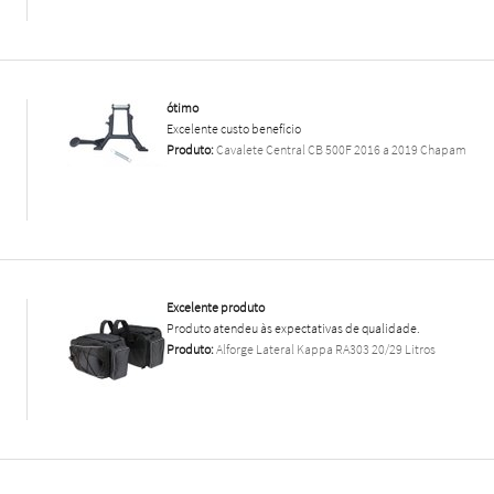
ótimo
Excelente custo benefício
Produto:
Cavalete Central CB 500F 2016 a 2019 Chapam
Excelente produto
Produto atendeu às expectativas de qualidade.
Produto:
Alforge Lateral Kappa RA303 20/29 Litros