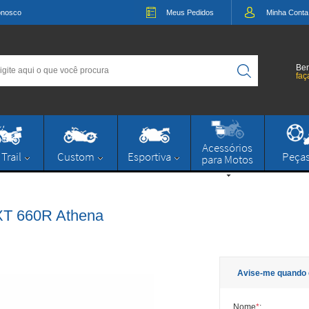
onosco
Meus
Pedidos
Minha
Conta
Bem
faç
Acessórios
 Trail
Custom
Esportiva
Peça
para Motos
/XT 660R Athena
Avise-me quando 
Nome
*
: