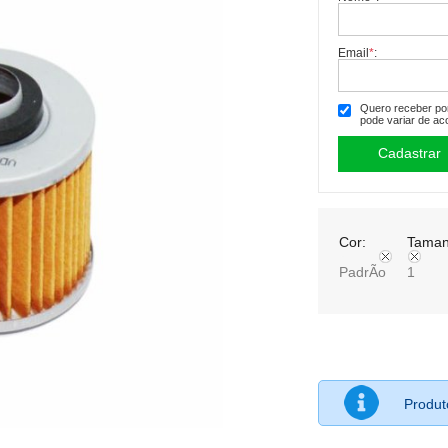
Email
*
:
Quero receber por 
pode variar de ac
Cor:
Taman
PadrÃo
1
Produ