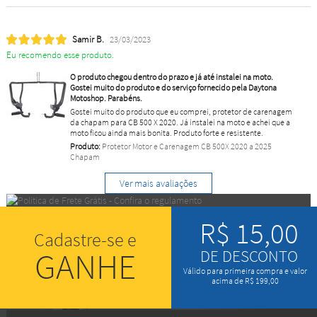
Samir B.
23/03/2023
Eu recomendo esse produto.
O produto chegou dentro do prazo e já até instalei na moto.
Gostei muito do produto e do serviço fornecido pela Daytona
Motoshop. Parabéns.
Gostei muito do produto que eu comprei, protetor de carenagem
da chapam para CB 500 X 2020. Já instalei na moto e achei que a
moto ficou ainda mais bonita. Produto forte e resistente.
Produto:
Protetor Motor e Carenagem CB 500X 2020 a 2025
Chapam
Ver mais avaliações
R$ 15,00
Cadastre-se e
GANHE
DE DESCONTO
Válido para primeira compra e valor
acima de R$ 199,00