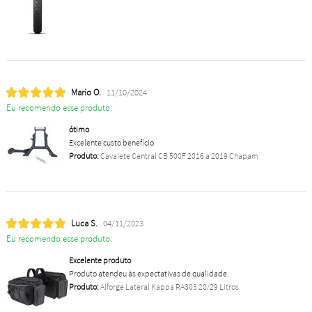
Mario O.
11/10/2024
Eu recomendo esse produto.
ótimo
Excelente custo benefício
Produto:
Cavalete Central CB 500F 2016 a 2019 Chapam
Luca S.
04/11/2023
Eu recomendo esse produto.
Excelente produto
Produto atendeu às expectativas de qualidade.
Produto:
Alforge Lateral Kappa RA303 20/29 Litros