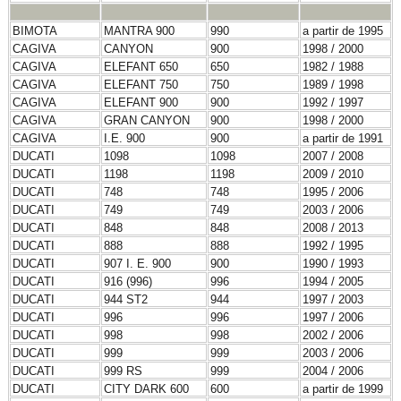
BIMOTA
MANTRA 900
990
a partir de 1995
CAGIVA
CANYON
900
1998 / 2000
CAGIVA
ELEFANT 650
650
1982 / 1988
CAGIVA
ELEFANT 750
750
1989 / 1998
CAGIVA
ELEFANT 900
900
1992 / 1997
CAGIVA
GRAN CANYON
900
1998 / 2000
CAGIVA
I.E. 900
900
a partir de 1991
DUCATI
1098
1098
2007 / 2008
DUCATI
1198
1198
2009 / 2010
DUCATI
748
748
1995 / 2006
DUCATI
749
749
2003 / 2006
DUCATI
848
848
2008 / 2013
DUCATI
888
888
1992 / 1995
DUCATI
907 I. E. 900
900
1990 / 1993
DUCATI
916 (996)
996
1994 / 2005
DUCATI
944 ST2
944
1997 / 2003
DUCATI
996
996
1997 / 2006
DUCATI
998
998
2002 / 2006
DUCATI
999
999
2003 / 2006
DUCATI
999 RS
999
2004 / 2006
DUCATI
CITY DARK 600
600
a partir de 1999