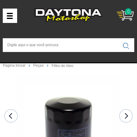
0
Página Inicial
Peças
Filtro de óleo