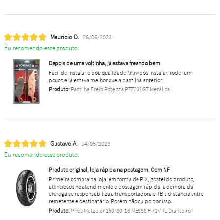
Mauricio D.
26/06/2023
Eu recomendo esse produto.
Depois de uma voltinha, já estava freando bem.
Fácil de instalar e boa qualidade.\r\nApós instalar, rodei um
pouco e já estava melhor que a pastilha anterior.
Produto:
Pastilha Freio Potenza PTZ231GT Metálica
Gustavo A.
04/05/2023
Eu recomendo esse produto.
Produto original, loja rápida na postagem. Com NF
Primeira compra na loja, em forma de PIX, gostei do produto,
atenciosos no atendimento e postagem rápida, a demora da
entrega se responsabiliza a transportadora e TB a distância entre
remetente e destinatário. Porém não culpo por isso.
Produto:
Pneu Metzeler 150/80-16 ME888 F 71V TL Dianteiro