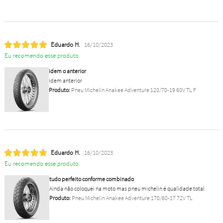
Eduardo H.
16/10/2023
Eu recomendo esse produto.
idem o anterior
idem anterior
Produto:
Pneu Michelin Anakee Adventure 120/70-19 60V TL F
Eduardo H.
16/10/2023
Eu recomendo esse produto.
tudo perfeito conforme combinado
Ainda não coloquei na moto mas pneu michelin é qualidade total
Produto:
Pneu Michelin Anakee Adventure 170/60-17 72V TL