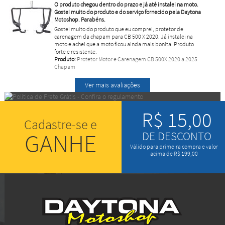
O produto chegou dentro do prazo e já até instalei na moto.
Gostei muito do produto e do serviço fornecido pela Daytona
Motoshop. Parabéns.
Gostei muito do produto que eu comprei, protetor de
carenagem da chapam para CB 500 X 2020. Já instalei na
moto e achei que a moto ficou ainda mais bonita. Produto
forte e resistente.
Produto:
Protetor Motor e Carenagem CB 500X 2020 a 2025
Chapam
Ver mais avaliações
R$ 15,00
Cadastre-se e
GANHE
DE DESCONTO
Válido para primeira compra e valor
acima de R$ 199,00