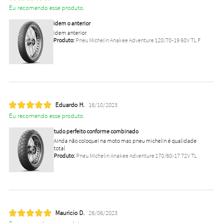
Eu recomendo esse produto.
idem o anterior
idem anterior
Produto:
Pneu Michelin Anakee Adventure 120/70-19 60V TL F
Eduardo H.
16/10/2023
Eu recomendo esse produto.
tudo perfeito conforme combinado
Ainda não coloquei na moto mas pneu michelin é qualidade
total
Produto:
Pneu Michelin Anakee Adventure 170/60-17 72V TL
Mauricio D.
26/06/2023