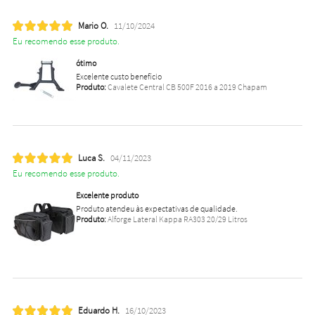
Mario O.
11/10/2024
Eu recomendo esse produto.
ótimo
Excelente custo benefício
Produto:
Cavalete Central CB 500F 2016 a 2019 Chapam
Luca S.
04/11/2023
Eu recomendo esse produto.
Excelente produto
Produto atendeu às expectativas de qualidade.
Produto:
Alforge Lateral Kappa RA303 20/29 Litros
Eduardo H.
16/10/2023