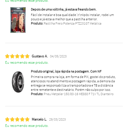
Eu recomendo esse produto.
Depois de uma voltinha, já estava freando bem.
Fácil de instalar e boa qualidade.\r\nApós instalar, rodei um
pouco e já estava melhor que a pastilha anterior.
Produto:
Pastilha Freio Potenza PTZ231GT Metálica
Gustavo A.
04/05/2023
Eu recomendo esse produto.
Produto original, loja rápida na postagem. Com NF
Primeira compra na loja, em forma de PIX, gostei do produto,
atenciosos no atendimento e postagem rápida, a demora da
entrega se responsabiliza a transportadora e TB a distância
entre remetente e destinatário. Porém não culpo por isso.
Produto:
Pneu Metzeler 150/80-16 ME888 F 71V TL Dianteiro
Marcelo L.
29/03/2023
Eu recomendo esse produto.