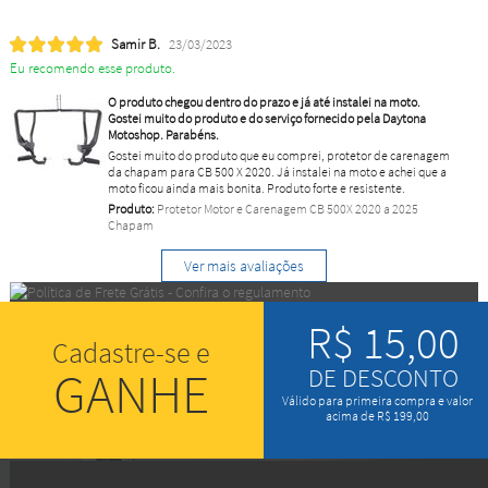
Samir B.
23/03/2023
Eu recomendo esse produto.
O produto chegou dentro do prazo e já até instalei na moto.
Gostei muito do produto e do serviço fornecido pela Daytona
Motoshop. Parabéns.
Gostei muito do produto que eu comprei, protetor de carenagem
da chapam para CB 500 X 2020. Já instalei na moto e achei que a
moto ficou ainda mais bonita. Produto forte e resistente.
Produto:
Protetor Motor e Carenagem CB 500X 2020 a 2025
Chapam
Ver mais avaliações
R$ 15,00
Cadastre-se e
GANHE
DE DESCONTO
Válido para primeira compra e valor
acima de R$ 199,00