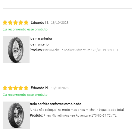
Eduardo H.
16/10/2023
Eu recomendo esse produto.
idem o anterior
idem anterior
Produto:
Pneu Michelin Anakee Adventure 120/70-19 60V TL F
Eduardo H.
16/10/2023
Eu recomendo esse produto.
tudo perfeito conforme combinado
Ainda não coloquei na moto mas pneu michelin é qualidade total
Produto:
Pneu Michelin Anakee Adventure 170/60-17 72V TL