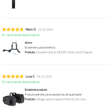
Mario O.
11/10/2024
Eu recomendo esse produto.
ótimo
Excelente custo benefício
Produto:
Cavalete Central CB 500F 2016 a 2019 Chapam
Luca S.
04/11/2023
Eu recomendo esse produto.
Excelente produto
Produto atendeu às expectativas de qualidade.
Produto:
Alforge Lateral Kappa RA303 20/29 Litros