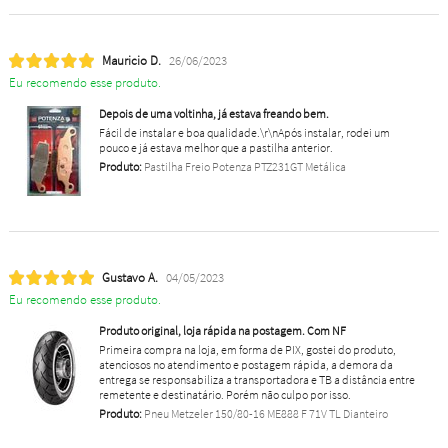
Mauricio D.
26/06/2023
Eu recomendo esse produto.
Depois de uma voltinha, já estava freando bem.
Fácil de instalar e boa qualidade.\r\nApós instalar, rodei um
pouco e já estava melhor que a pastilha anterior.
Produto:
Pastilha Freio Potenza PTZ231GT Metálica
Gustavo A.
04/05/2023
Eu recomendo esse produto.
Produto original, loja rápida na postagem. Com NF
Primeira compra na loja, em forma de PIX, gostei do produto,
atenciosos no atendimento e postagem rápida, a demora da
entrega se responsabiliza a transportadora e TB a distância entre
remetente e destinatário. Porém não culpo por isso.
Produto:
Pneu Metzeler 150/80-16 ME888 F 71V TL Dianteiro