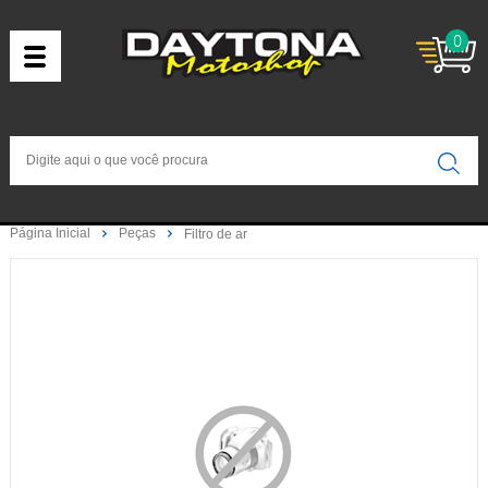
0
Página Inicial
Peças
Filtro de ar