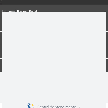
Entrega |
Rastrear Pedido
Formas de pagamento
Institucional
Dúvidas
Compras
Central de Atendimento