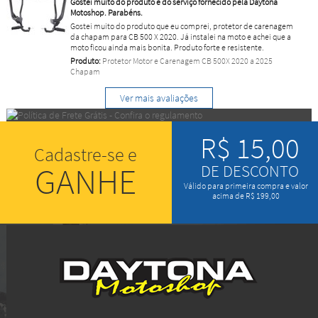
Gostei muito do produto e do serviço fornecido pela Daytona
Motoshop. Parabéns.
Gostei muito do produto que eu comprei, protetor de carenagem
da chapam para CB 500 X 2020. Já instalei na moto e achei que a
moto ficou ainda mais bonita. Produto forte e resistente.
Produto:
Protetor Motor e Carenagem CB 500X 2020 a 2025
Chapam
Ver mais avaliações
R$ 15,00
Cadastre-se e
GANHE
DE DESCONTO
Válido para primeira compra e valor
acima de R$ 199,00