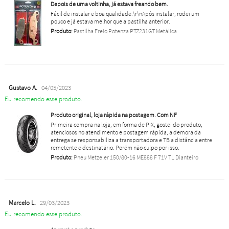
Depois de uma voltinha, já estava freando bem.
Fácil de instalar e boa qualidade.\r\nApós instalar, rodei um
pouco e já estava melhor que a pastilha anterior.
Produto:
Pastilha Freio Potenza PTZ231GT Metálica
Gustavo A.
04/05/2023
Eu recomendo esse produto.
Produto original, loja rápida na postagem. Com NF
Primeira compra na loja, em forma de PIX, gostei do produto,
atenciosos no atendimento e postagem rápida, a demora da
entrega se responsabiliza a transportadora e TB a distância entre
remetente e destinatário. Porém não culpo por isso.
Produto:
Pneu Metzeler 150/80-16 ME888 F 71V TL Dianteiro
Marcelo L.
29/03/2023
Eu recomendo esse produto.