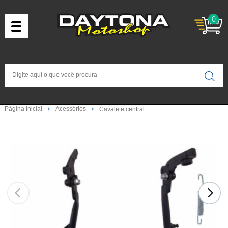
0
Página Inicial
Acessórios
Cavalete central