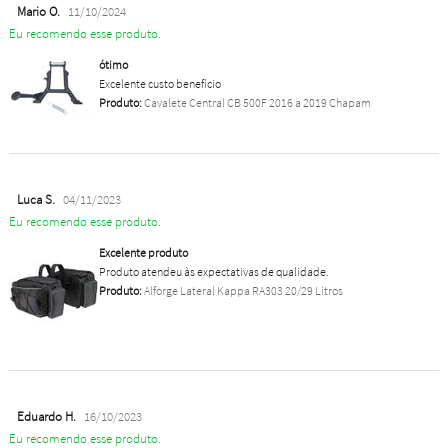
Mario O.
11/10/2024
Eu recomendo esse produto.
ótimo
Excelente custo benefício
Produto:
Cavalete Central CB 500F 2016 a 2019 Chapam
Luca S.
04/11/2023
Eu recomendo esse produto.
Excelente produto
Produto atendeu às expectativas de qualidade.
Produto:
Alforge Lateral Kappa RA303 20/29 Litros
Eduardo H.
16/10/2023
Eu recomendo esse produto.