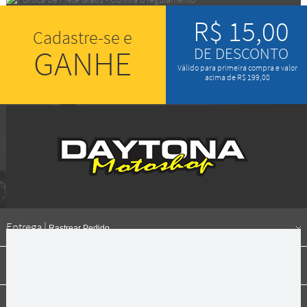
R$ 15,00
Cadastre-se e
GANHE
DE DESCONTO
Válido para primeira compra e valor
acima de R$ 199,00
Entrega |
Rastrear Pedido
Formas de pagamento
Institucional