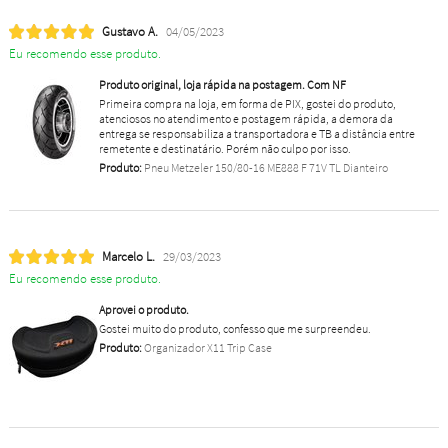
Gustavo A.
04/05/2023
Eu recomendo esse produto.
Produto original, loja rápida na postagem. Com NF
Primeira compra na loja, em forma de PIX, gostei do produto,
atenciosos no atendimento e postagem rápida, a demora da
entrega se responsabiliza a transportadora e TB a distância entre
remetente e destinatário. Porém não culpo por isso.
Produto:
Pneu Metzeler 150/80-16 ME888 F 71V TL Dianteiro
Marcelo L.
29/03/2023
Eu recomendo esse produto.
Aprovei o produto.
Gostei muito do produto, confesso que me surpreendeu.
Produto:
Organizador X11 Trip Case