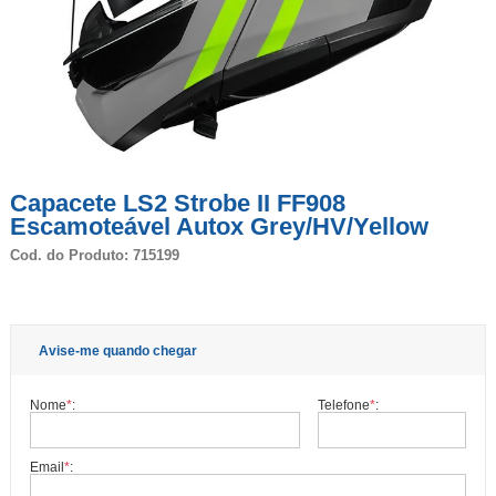
Capacete LS2 Strobe II FF908
Escamoteável Autox Grey/HV/Yellow
Cod. do Produto: 715199
Avise-me quando chegar
Nome
*
:
Telefone
*
:
Email
*
: