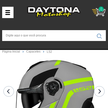
0
Página Inicial
Capacetes
LS2