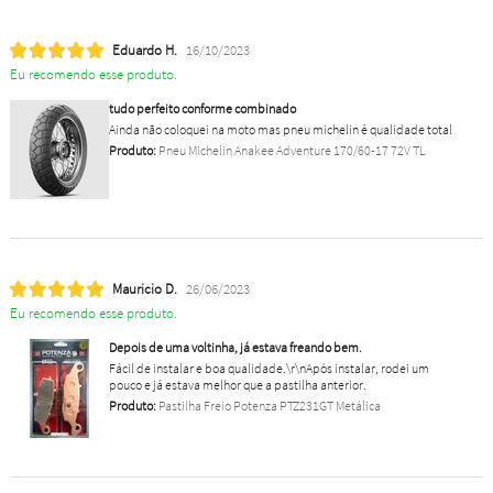
Eduardo H.
16/10/2023
Eu recomendo esse produto.
tudo perfeito conforme combinado
Ainda não coloquei na moto mas pneu michelin é qualidade total
Produto:
Pneu Michelin Anakee Adventure 170/60-17 72V TL
Mauricio D.
26/06/2023
Eu recomendo esse produto.
Depois de uma voltinha, já estava freando bem.
Fácil de instalar e boa qualidade.\r\nApós instalar, rodei um
pouco e já estava melhor que a pastilha anterior.
Produto:
Pastilha Freio Potenza PTZ231GT Metálica