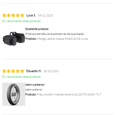
Luca S.
04/11/2023
Eu recomendo esse produto.
Excelente produto
Produto atendeu às expectativas de qualidade.
Produto:
Alforge Lateral Kappa RA303 20/29 Litros
Eduardo H.
16/10/2023
Eu recomendo esse produto.
idem o anterior
idem anterior
Produto:
Pneu Michelin Anakee Adventure 120/70-19 60V TL F