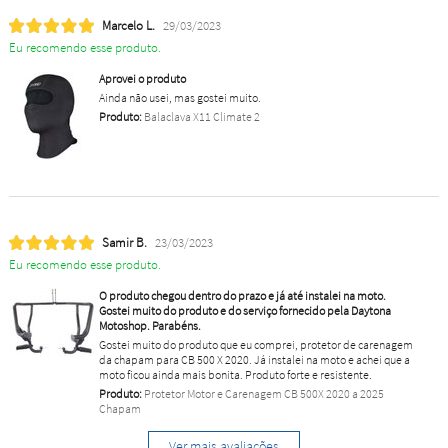
Marcelo L.
29/03/2023
Eu recomendo esse produto.
Aprovei o produto
Ainda não usei, mas gostei muito.
Produto:
Balaclava X11 Climate 2
Samir B.
23/03/2023
Eu recomendo esse produto.
O produto chegou dentro do prazo e já até instalei na moto.
Gostei muito do produto e do serviço fornecido pela Daytona
Motoshop. Parabéns.
Gostei muito do produto que eu comprei, protetor de carenagem
da chapam para CB 500 X 2020. Já instalei na moto e achei que a
moto ficou ainda mais bonita. Produto forte e resistente.
Produto:
Protetor Motor e Carenagem CB 500X 2020 a 2025
Chapam
Ver mais avaliações