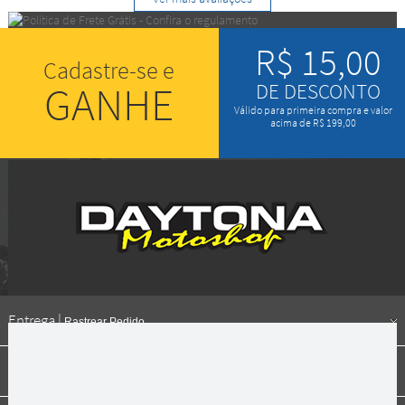
R$ 15,00
Cadastre-se e
GANHE
DE DESCONTO
Válido para primeira compra e valor
acima de R$ 199,00
Entrega |
Rastrear Pedido
Formas de pagamento