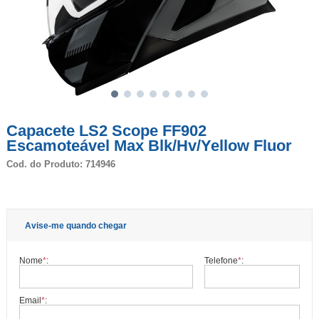
Capacete LS2 Scope FF902
Escamoteável Max Blk/Hv/Yellow Fluor
Cod. do Produto: 714946
Avise-me quando chegar
Nome
*
:
Telefone
*
:
Email
*
: