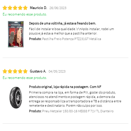
Mauricio D.
26/06/2023
Eu recomendo esse produto.
Depois de uma voltinha, já estava freando bem.
Fácil de instalar e boa qualidade.\r\nApós instalar, rodei um
pouco e já estava melhor que a pastilha anterior.
Produto:
Pastilha Freio Potenza PTZ231GT Metálica
Gustavo A.
04/05/2023
Eu recomendo esse produto.
Produto original, loja rápida na postagem. Com NF
Primeira compra na loja, em forma de PIX, gostei do produto,
atenciosos no atendimento e postagem rápida, a demora da
entrega se responsabiliza a transportadora e TB a distância entre
remetente e destinatário. Porém não culpo por isso.
Produto:
Pneu Metzeler 150/80-16 ME888 F 71V TL Dianteiro