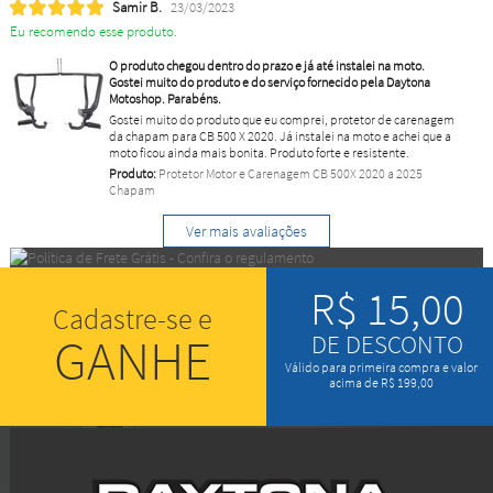
Samir B.
23/03/2023
Eu recomendo esse produto.
O produto chegou dentro do prazo e já até instalei na moto.
Gostei muito do produto e do serviço fornecido pela Daytona
Motoshop. Parabéns.
Gostei muito do produto que eu comprei, protetor de carenagem
da chapam para CB 500 X 2020. Já instalei na moto e achei que a
moto ficou ainda mais bonita. Produto forte e resistente.
Produto:
Protetor Motor e Carenagem CB 500X 2020 a 2025
Chapam
Ver mais avaliações
R$ 15,00
Cadastre-se e
GANHE
DE DESCONTO
Válido para primeira compra e valor
acima de R$ 199,00