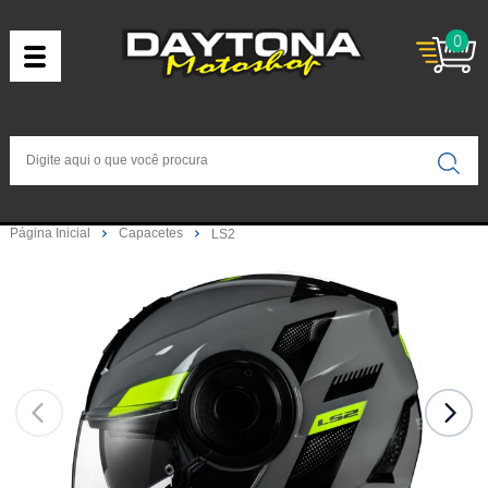
0
Página Inicial
Capacetes
LS2