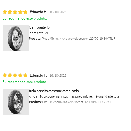
Eduardo H.
16/10/2023
Eu recomendo esse produto.
idem o anterior
idem anterior
Produto:
Pneu Michelin Anakee Adventure 120/70-19 60V TL F
Eduardo H.
16/10/2023
Eu recomendo esse produto.
tudo perfeito conforme combinado
Ainda não coloquei na moto mas pneu michelin é qualidade total
Produto:
Pneu Michelin Anakee Adventure 170/60-17 72V TL