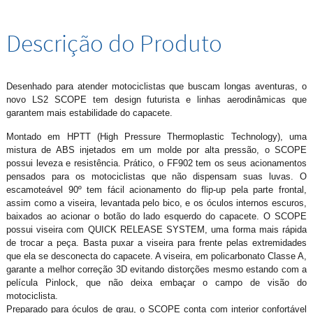
Descrição do Produto
Desenhado para atender motociclistas que buscam longas aventuras, o
novo LS2 SCOPE tem design futurista e linhas aerodinâmicas que
garantem mais estabilidade do capacete.
Montado em HPTT (High Pressure Thermoplastic Technology), uma
mistura de ABS injetados em um molde por alta pressão, o SCOPE
possui leveza e resistência. Prático, o FF902 tem os seus acionamentos
pensados para os motociclistas que não dispensam suas luvas. O
escamoteável 90º tem fácil acionamento do flip-up pela parte frontal,
assim como a viseira, levantada pelo bico, e os óculos internos escuros,
baixados ao acionar o botão do lado esquerdo do capacete. O SCOPE
possui viseira com QUICK RELEASE SYSTEM, uma forma mais rápida
de trocar a peça. Basta puxar a viseira para frente pelas extremidades
que ela se desconecta do capacete. A viseira, em policarbonato Classe A,
garante a melhor correção 3D evitando distorções mesmo estando com a
película Pinlock, que não deixa embaçar o campo de visão do
motociclista.
Preparado para óculos de grau, o SCOPE conta com interior confortável