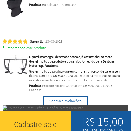
Produto:
Balaclava X11 Climate 2
Samir B.
23/03/2023
Eu recomendo esse produto.
O produto chegou dentro do prazo e já até instalei na moto.
Gostei muito do produto e do serviço fornecido pela Daytona
Motoshop. Parabéns.
Gostei muito do produto que eu comprei, protetor de carenagem
da chapam para CB 500 X 2020. Já instalei na moto e achei que a
moto ficou ainda mais bonita. Produto forte e resistente.
Produto:
Protetor Motor e Carenagem CB 500X 2020 a 2025
Chapam
Ver mais avaliações
R$ 15,00
Cadastre-se e
DE DESCONTO