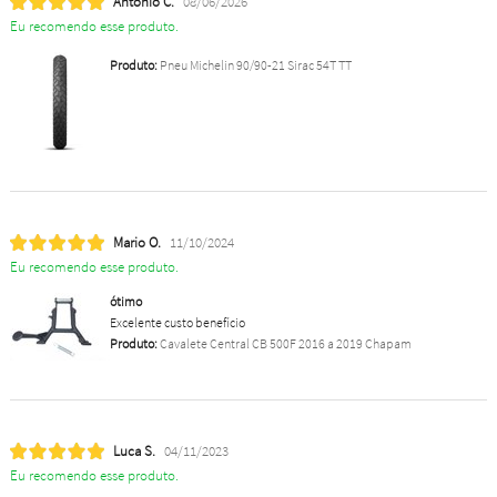
Antonio C.
08/06/2026
Eu recomendo esse produto.
Produto:
Pneu Michelin 90/90-21 Sirac 54T TT
Mario O.
11/10/2024
Eu recomendo esse produto.
ótimo
Excelente custo benefício
Produto:
Cavalete Central CB 500F 2016 a 2019 Chapam
Luca S.
04/11/2023
Eu recomendo esse produto.