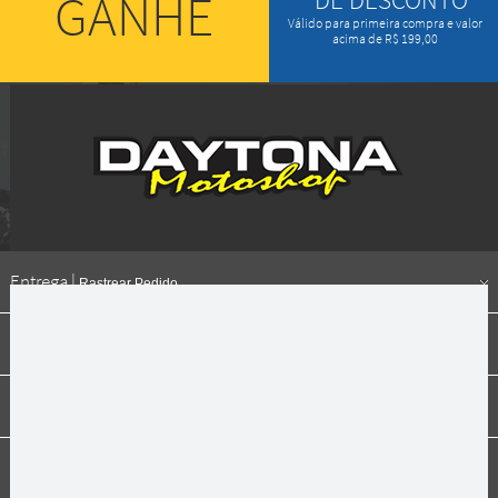
GANHE
Válido para primeira compra e valor
acima de R$ 199,00
Entrega |
Rastrear Pedido
Formas de pagamento
Institucional
Dúvidas