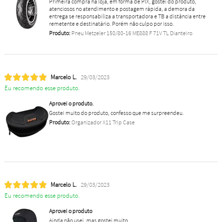
Primeira compra na loja, em forma de PIX, gostei do produto,
atenciosos no atendimento e postagem rápida, a demora da
entrega se responsabiliza a transportadora e TB a distância entre
remetente e destinatário. Porém não culpo por isso.
Produto:
Pneu Metzeler 150/80-16 ME888 F 71V TL Dianteiro
Marcelo L.
29/03/2023
Eu recomendo esse produto.
Aprovei o produto.
Gostei muito do produto, confesso que me surpreendeu.
Produto:
Organizador X11 Trip Case
Marcelo L.
29/03/2023
Eu recomendo esse produto.
Aprovei o produto
Ainda não usei, mas gostei muito.