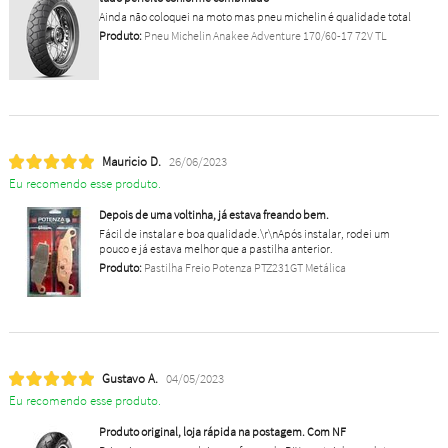
Ainda não coloquei na moto mas pneu michelin é qualidade total
Produto:
Pneu Michelin Anakee Adventure 170/60-17 72V TL
Mauricio D.
26/06/2023
Eu recomendo esse produto.
Depois de uma voltinha, já estava freando bem.
Fácil de instalar e boa qualidade.\r\nApós instalar, rodei um
pouco e já estava melhor que a pastilha anterior.
Produto:
Pastilha Freio Potenza PTZ231GT Metálica
Gustavo A.
04/05/2023
Eu recomendo esse produto.
Produto original, loja rápida na postagem. Com NF