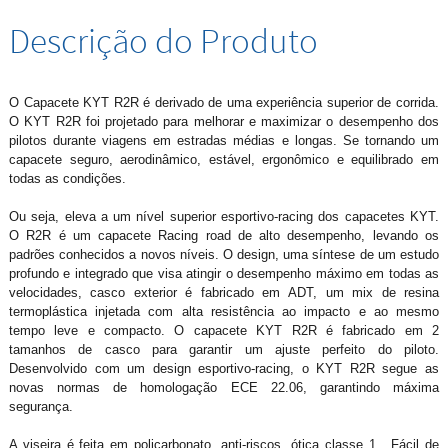
Descrição do Produto
O Capacete KYT R2R é derivado de uma experiência superior de corrida.
O KYT R2R foi projetado para melhorar e maximizar o desempenho dos
pilotos durante viagens em estradas médias e longas. Se tornando um
capacete seguro, aerodinâmico, estável, ergonômico e equilibrado em
todas as condições.
Ou seja, eleva a um nível superior esportivo-racing dos capacetes KYT.
O R2R é um capacete Racing road de alto desempenho, levando os
padrões conhecidos a novos níveis. O design, uma síntese de um estudo
profundo e integrado que visa atingir o desempenho máximo em todas as
velocidades, casco exterior é fabricado em ADT, um mix de resina
termoplástica injetada com alta resistência ao impacto e ao mesmo
tempo leve e compacto. O capacete KYT R2R é fabricado em 2
tamanhos de casco para garantir um ajuste perfeito do piloto.
Desenvolvido com um design esportivo-racing, o KYT R2R segue as
novas normas de homologação ECE 22.06, garantindo máxima
segurança.
A viseira é feita em policarbonato, anti-riscos, ótica classe 1 . Fácil de