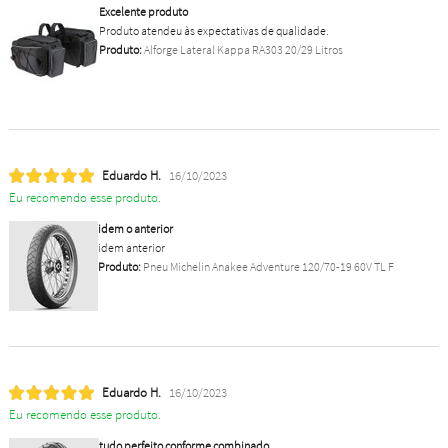
Excelente produto
Produto atendeu às expectativas de qualidade.
Produto:
Alforge Lateral Kappa RA303 20/29 Litros
Eduardo H.
16/10/2023
Eu recomendo esse produto.
idem o anterior
idem anterior
Produto:
Pneu Michelin Anakee Adventure 120/70-19 60V TL F
Eduardo H.
16/10/2023
Eu recomendo esse produto.
tudo perfeito conforme combinado