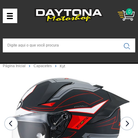
0
Página Inicial
Capacetes
Kyt