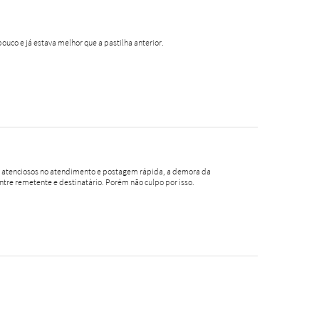
pouco e já estava melhor que a pastilha anterior.
o, atenciosos no atendimento e postagem rápida, a demora da
ntre remetente e destinatário. Porém não culpo por isso.