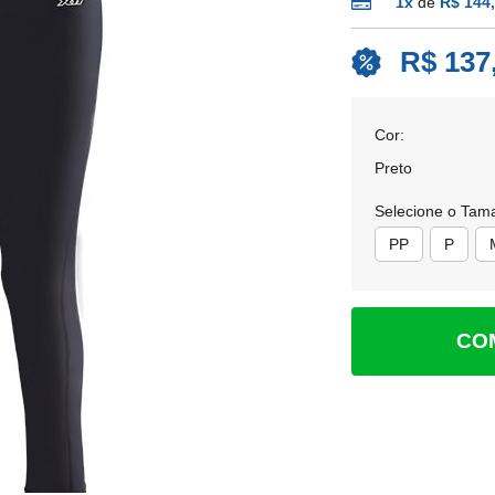
1x
de
R$ 144
R$ 137
Cor:
Preto
Selecione o Tam
PP
P
CO