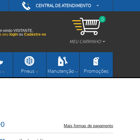
CENTRAL DE ATENDIMENTO
(48) 3626-0593
/daytonamotoshop
0
(48) 3626-0593
/daytonamotos
-vindo VISITANTE,
a seu
login
ou
Cadastre-se
MEU CARRINHO
/daytonamotos
(48) 3626-0593
contato@daytonamotoshop.com.br
s
Pneus
Manutenção
Promoções
Enviar Mensagem
90
Mais formas de pagamento