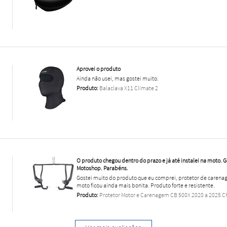
Aprovei o produto
Ainda não usei, mas gostei muito.
Produto:
Balaclava X11 Climate 2
O produto chegou dentro do prazo e já até instalei na moto. 
Motoshop. Parabéns.
Gostei muito do produto que eu comprei, protetor de carenag
moto ficou ainda mais bonita. Produto forte e resistente.
Produto:
Protetor Motor e Carenagem CB 500X 2020 a 2025 