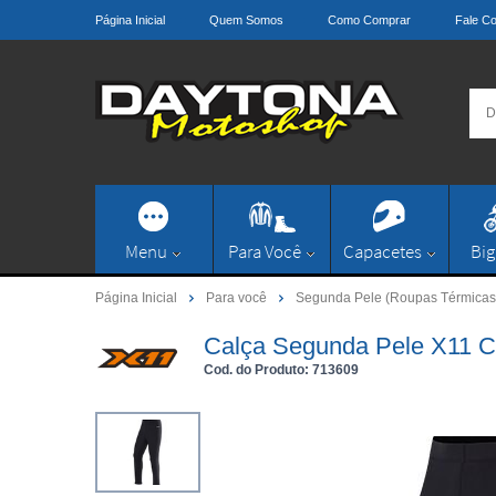
Página Inicial
Quem Somos
Como Comprar
Fale C
Menu
Para Você
Capacetes
Big
Página Inicial
Para você
Segunda Pele (Roupas Térmicas
Calça Segunda Pele X11 C
Cod. do Produto: 713609