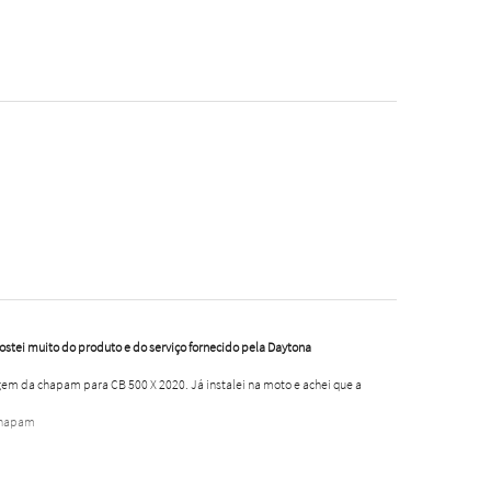
Gostei muito do produto e do serviço fornecido pela Daytona
em da chapam para CB 500 X 2020. Já instalei na moto e achei que a
Chapam