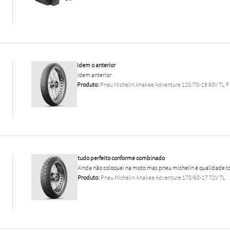
idem o anterior
idem anterior
Produto:
Pneu Michelin Anakee Adventure 120/70-19 60V TL F
tudo perfeito conforme combinado
Ainda não coloquei na moto mas pneu michelin é qualidade to
Produto:
Pneu Michelin Anakee Adventure 170/60-17 72V TL