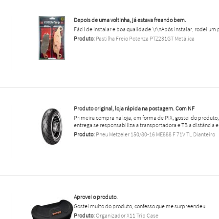
Depois de uma voltinha, já estava freando bem.
Fácil de instalar e boa qualidade.\r\nApós instalar, rodei um 
Produto:
Pastilha Freio Potenza PTZ231GT Metálica
Produto original, loja rápida na postagem. Com NF
Primeira compra na loja, em forma de PIX, gostei do produt
entrega se responsabiliza a transportadora e TB a distância e
Produto:
Pneu Metzeler 150/80-16 ME888 F 71V TL Dianteiro
Aprovei o produto.
Gostei muito do produto, confesso que me surpreendeu.
Produto:
Organizador X11 Trip Case