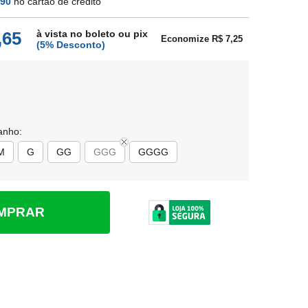
,90
no cartão de crédito
à vista no boleto ou pix
,65
Economize R$ 7,25
(5% Desconto)
anho:
M
G
GG
GGG
GGGG
MPRAR