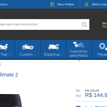
onosco
Meus
Pedidos
Minha
Conta
Bem
faç
Acessórios
 Trail
Custom
Esportiva
Peça
para Motos
)
limate 2
De:
R$ 145,00
R$ 144,
Por: