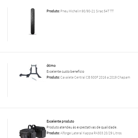
Produto:
Pneu Michelin 90/90-21 Sirac 54T TT
ótimo
Excelente custo benefício
Produto:
Cavalete Central CB 500F 2016 a 2019 Chapam
Excelente produto
Produto atendeu às expectativas de qualidade.
Produto:
Alforge Lateral Kappa RA303 20/29 Litros