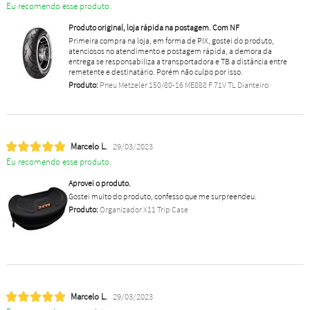
Eu recomendo esse produto.
Produto original, loja rápida na postagem. Com NF
Primeira compra na loja, em forma de PIX, gostei do produto,
atenciosos no atendimento e postagem rápida, a demora da
entrega se responsabiliza a transportadora e TB a distância entre
remetente e destinatário. Porém não culpo por isso.
Produto:
Pneu Metzeler 150/80-16 ME888 F 71V TL Dianteiro
Marcelo L.
29/03/2023
Eu recomendo esse produto.
Aprovei o produto.
Gostei muito do produto, confesso que me surpreendeu.
Produto:
Organizador X11 Trip Case
Marcelo L.
29/03/2023