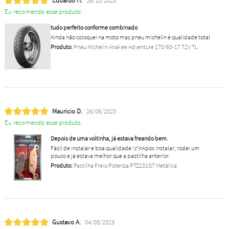
Eduardo H.
16/10/2023
Eu recomendo esse produto.
tudo perfeito conforme combinado
Ainda não coloquei na moto mas pneu michelin é qualidade total
Produto:
Pneu Michelin Anakee Adventure 170/60-17 72V TL
Mauricio D.
26/06/2023
Eu recomendo esse produto.
Depois de uma voltinha, já estava freando bem.
Fácil de instalar e boa qualidade.\r\nApós instalar, rodei um
pouco e já estava melhor que a pastilha anterior.
Produto:
Pastilha Freio Potenza PTZ231GT Metálica
Gustavo A.
04/05/2023