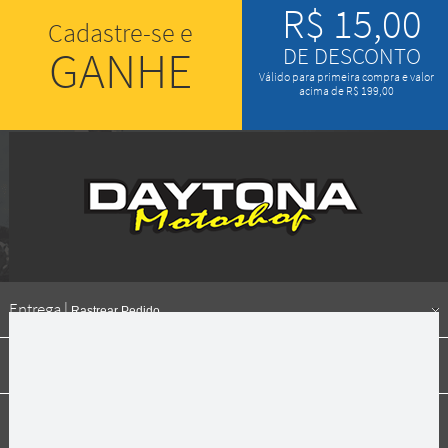
R$ 15,00
Cadastre-se e
GANHE
DE DESCONTO
Válido para primeira compra e valor
acima de R$ 199,00
Entrega |
Rastrear Pedido
Formas de pagamento
Institucional