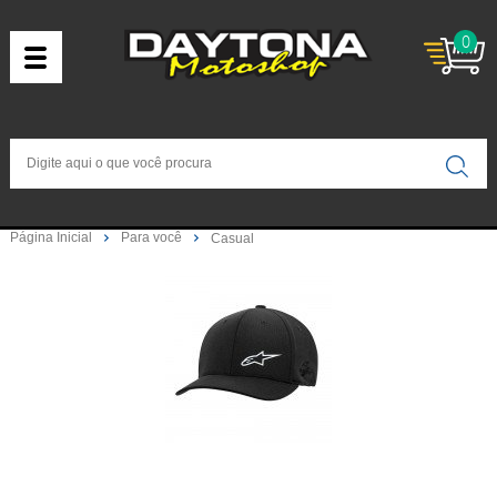
0
Página Inicial
Para você
Casual