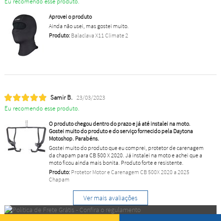
Eu recomendo esse produto.
Aprovei o produto
Ainda não usei, mas gostei muito.
Produto:
Balaclava X11 Climate 2
Samir B.
23/03/2023
Eu recomendo esse produto.
O produto chegou dentro do prazo e já até instalei na moto.
Gostei muito do produto e do serviço fornecido pela Daytona
Motoshop. Parabéns.
Gostei muito do produto que eu comprei, protetor de carenagem
da chapam para CB 500 X 2020. Já instalei na moto e achei que a
moto ficou ainda mais bonita. Produto forte e resistente.
Produto:
Protetor Motor e Carenagem CB 500X 2020 a 2025
Chapam
Ver mais avaliações