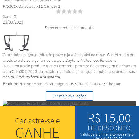
Produto:
Balaclava X11 Climate 2
Samir B.
23/03/2023
Eu recomendo esse produto.
O produto chegou dentro do prazo e já até instalei na moto. Gostei muito do
produto e do serviço fornecido pela Daytona Motoshop. Parabéns.
Gostei muito do produto que eu comprei, protetor de carenagem da chapam
para CB 500 X 2020. Já instalei na moto e achei que a moto ficou ainda mais
bonita. Produto forte e resistente.
Produto:
Protetor Motor e Carenagem CB 500X 2020 a 2025 Chapam
Ver mais avaliações
R$ 15,00
Cadastre-se e
GANHE
DE DESCONTO
Válido para primeira compra e valor
acima de R$ 199,00