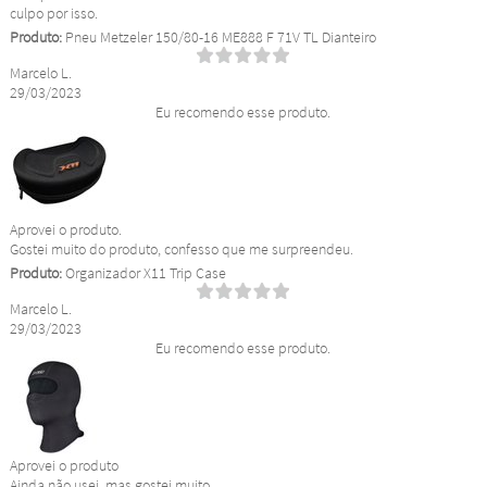
culpo por isso.
Produto:
Pneu Metzeler 150/80-16 ME888 F 71V TL Dianteiro
Marcelo L.
29/03/2023
Eu recomendo esse produto.
Aprovei o produto.
Gostei muito do produto, confesso que me surpreendeu.
Produto:
Organizador X11 Trip Case
Marcelo L.
29/03/2023
Eu recomendo esse produto.
Aprovei o produto
Ainda não usei, mas gostei muito.