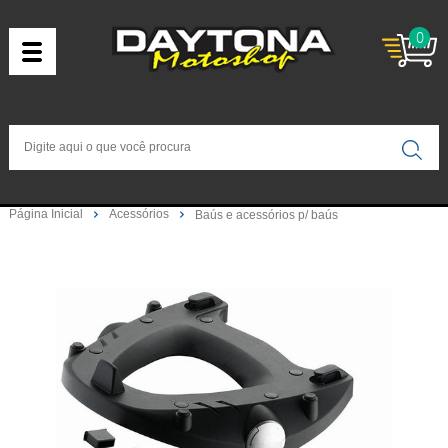
0
Página Inicial
Acessórios
Baús e acessórios p/ baús