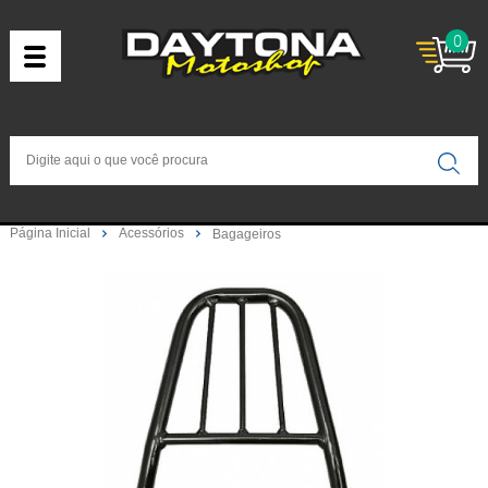
0
Página Inicial
Acessórios
Bagageiros