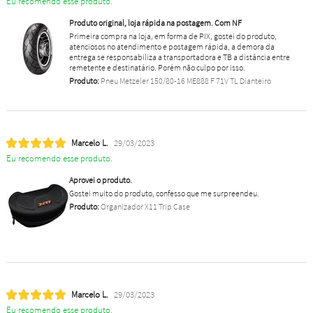
Eu recomendo esse produto.
Produto original, loja rápida na postagem. Com NF
Primeira compra na loja, em forma de PIX, gostei do produto,
atenciosos no atendimento e postagem rápida, a demora da
entrega se responsabiliza a transportadora e TB a distância entre
remetente e destinatário. Porém não culpo por isso.
Produto:
Pneu Metzeler 150/80-16 ME888 F 71V TL Dianteiro
Marcelo L.
29/03/2023
Eu recomendo esse produto.
Aprovei o produto.
Gostei muito do produto, confesso que me surpreendeu.
Produto:
Organizador X11 Trip Case
Marcelo L.
29/03/2023
Eu recomendo esse produto.