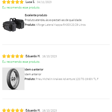
Luca S.
04/11/2023
Eu recomendo esse produto.
Excelente produto
Produto atendeu às expectativas de qualidade.
Produto:
Alforge Lateral Kappa RA303 20/29 Litros
Eduardo H.
16/10/2023
Eu recomendo esse produto.
idem o anterior
idem anterior
Produto:
Pneu Michelin Anakee Adventure 120/70-19 60V TL F
Eduardo H.
16/10/2023