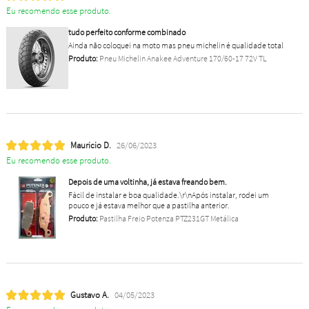
Eu recomendo esse produto.
tudo perfeito conforme combinado
Ainda não coloquei na moto mas pneu michelin é qualidade total
Produto:
Pneu Michelin Anakee Adventure 170/60-17 72V TL
Mauricio D.
26/06/2023
Eu recomendo esse produto.
Depois de uma voltinha, já estava freando bem.
Fácil de instalar e boa qualidade.\r\nApós instalar, rodei um
pouco e já estava melhor que a pastilha anterior.
Produto:
Pastilha Freio Potenza PTZ231GT Metálica
Gustavo A.
04/05/2023