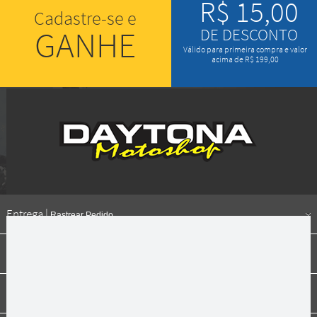
R$ 15,00
Cadastre-se e
GANHE
DE DESCONTO
Válido para primeira compra e valor
acima de R$ 199,00
Entrega |
Rastrear Pedido
Formas de pagamento
Institucional