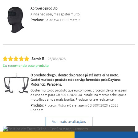
Aprovei o produto
Ainda não usei, mas gostei muito.
Produto:
Balaclava X11 Climate 2
Samir B.
23/03/2023
Eu recomendo esse produto.
O produto chegou dentro do prazo e já até instalei na moto.
Gostei muito do produto e do serviço fornecido pela Daytona
Motoshop. Parabéns.
Gostei muito do produto que eu comprei, protetor de carenagem
da chapam para CB 500 X 2020. Já instalei na moto e achei que a
moto ficou ainda mais bonita. Produto forte e resistente.
Produto:
Protetor Motor e Carenagem CB 500X 2020 a 2025
Chapam
Ver mais avaliações